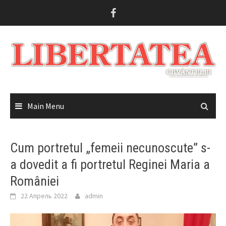
Skip
to
content
Main Menu
Cum portretul „femeii necunoscute” s-
a dovedit a fi portretul Reginei Maria a
României
22 Апрель 2022
admin