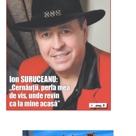
Буковина