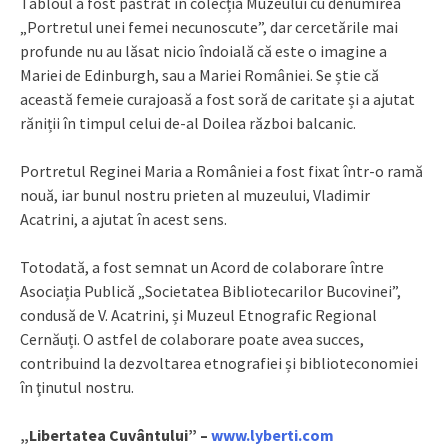
Tabloul a fost păstrat în colecția Muzeului cu denumirea
„Portretul unei femei necunoscute”, dar cercetările mai
profunde nu au lăsat nicio îndoială că este o imagine a
Mariei de Edinburgh, sau a Mariei României. Se știe că
această femeie curajoasă a fost soră de caritate și a ajutat
răniții în timpul celui de-al Doilea război balcanic.
Portretul Reginei Maria a României a fost fixat într-o ramă
nouă, iar bunul nostru prieten al muzeului, Vladimir
Acatrini, a ajutat în acest sens.
Totodată, a fost semnat un Acord de colaborare între
Asociația Publică „Societatea Bibliotecarilor Bucovinei”,
condusă de V. Acatrini, și Muzeul Etnografic Regional
Cernăuți. O astfel de colaborare poate avea succes,
contribuind la dezvoltarea etnografiei și biblioteconomiei
în ţinutul nostru.
„Libertatea Cuvântului” –
www.lyberti.com