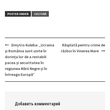
POSTED UNDER
CULTURĂ
Dmytro Kuleba: „Ucraina
Răsplată pentru crime de
Post
și România sunt unite în
război în Vinerea Mare
navigation
dorința lor de a restabili
pacea și securitatea în
regiunea Mării Negre și în
întreaga Europă”
Добавить комментарий