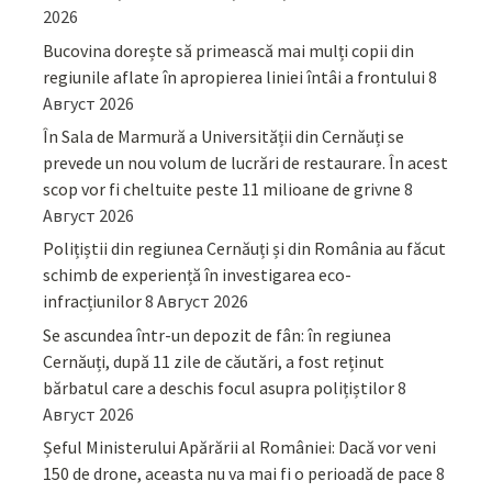
2026
Bucovina dorește să primească mai mulți copii din
regiunile aflate în apropierea liniei întâi a frontului
8
Август 2026
În Sala de Marmură a Universității din Cernăuți se
prevede un nou volum de lucrări de restaurare. În acest
scop vor fi cheltuite peste 11 milioane de grivne
8
Август 2026
Polițiștii din regiunea Cernăuți și din România au făcut
schimb de experiență în investigarea eco-
infracțiunilor
8 Август 2026
Se ascundea într-un depozit de fân: în regiunea
Cernăuți, după 11 zile de căutări, a fost reținut
bărbatul care a deschis focul asupra polițiștilor
8
Август 2026
Șeful Ministerului Apărării al României: Dacă vor veni
150 de drone, aceasta nu va mai fi o perioadă de pace
8