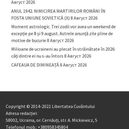
Август 2026
ANUL 1942. NIMICIREA MARTIRILOR ROMÂNI ÎN
FOSTA UNIUNE SOVIETICĂ (X)
8 Август 2026
Moment astrologic. Trei zodii vor avea un weekend de
excepție pe 8 și 9 august. Astrele anunță zile pline de
motive de bucurie
8 Август 2026
Milioane de ucraineni au plecat în străinătate în 2026:
câți dintre ei nu s-au întors
8 Август 2026
CAFEAUA DE DIMINEAȚĂ
8 Август 2026
Copyright © 2014-2021 Libertatea Cuvântului
Adresa redacției:
58002, Ucraina, or. Cernăuți, str. A. Mickiewicz, 5
Telefonul mob.: +380958345804