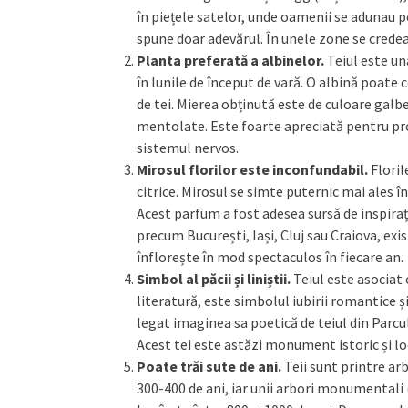
în piețele satelor, unde oamenii se adunau p
spune doar adevărul. În unele zone se credea 
Planta preferată a albinelor.
Teiul este un
în lunile de început de vară. O albină poate 
de tei. Mierea obținută este de culoare galb
mentolate. Este foarte apreciată pentru pro
sistemul nervos.
Mirosul florilor este inconfundabil.
Floril
citrice. Mirosul se simte puternic mai ales în 
Acest parfum a fost adesea sursă de inspiraț
precum București, Iași, Cluj sau Craiova, exi
înflorește în mod spectaculos în fiecare an.
Simbol al păcii și liniștii.
Teiul este asociat c
literatură, este simbolul iubirii romantice 
legat imaginea sa poetică de teiul din Parcul
Acest tei este astăzi monument istoric și loc
Poate trăi sute de ani.
Teii sunt printre ar
300-400 de ani, iar unii arbori monumentali 