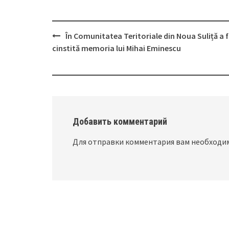
În Comunitatea Teritoriale din Noua Suliță a 
Post
cinstită memoria lui Mihai Eminescu
navigation
Добавить комментарий
Для отправки комментария вам необход