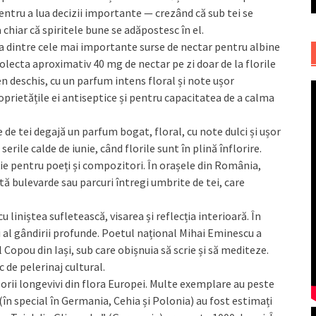
entru a lua decizii importante — crezând că sub tei se
chiar că spiritele bune se adăpostesc în el.
a dintre cele mai importante surse de nectar pentru albine
colecta aproximativ 40 mg de nectar pe zi doar de la florile
en deschis, cu un parfum intens floral și note ușor
prietățile ei antiseptice și pentru capacitatea de a calma
e de tei degajă un parfum bogat, floral, cu note dulci și ușor
serile calde de iunie, când florile sunt în plină înflorire.
ie pentru poeți și compozitori. În orașele din România,
stă bulevarde sau parcuri întregi umbrite de tei, care
u liniștea sufletească, visarea și reflecția interioară. În
și al gândirii profunde. Poetul național Mihai Eminescu a
 Copou din Iași, sub care obișnuia să scrie și să mediteze.
 de pelerinaj cultural.
borii longevivi din flora Europei. Multe exemplare au peste
(în special în Germania, Cehia și Polonia) au fost estimați