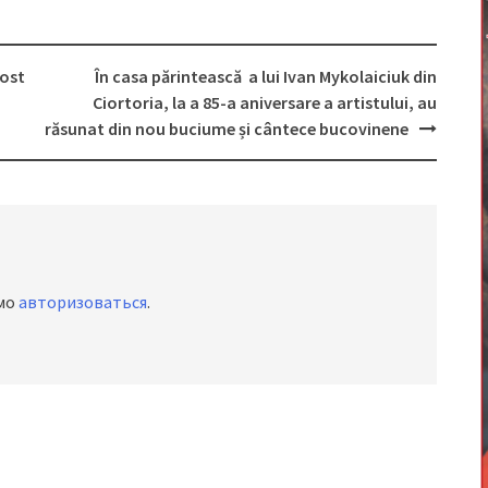
fost
În casa părintească a lui Ivan Mykolaiciuk din
Ciortoria, la a 85-a aniversare a artistului, au
răsunat din nou buciume și cântece bucovinene
имо
авторизоваться
.