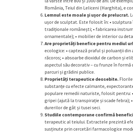
la vârste între 800 și 1000 de ani. De exempl
România, Teiul din Leliceni (Harghita), e con
Lemnul este moale şi ușor de prelucrat.
L
ușor de sculptat. Este folosit în: • sculptur
tradiționale românești; • fabricarea instrum
ornamentale); • mobilier de interior cu detal
Are proprietăți benefice pentru mediul u
ecologice: • captează praful și poluanții di
răcoros; • absoarbe dioxidul de carbon și eli
aspectul său decorativ – cu frunze în formă de
parcuri și grădini publice.
Proprietăți terapeutice deosebite.
Florile
substanțe cu efecte calmante, expectorante ș
populare remedii naturiste, folosit pentru: • 
gripei (ajută la transpirație și scade febra)
durerilor de gât și tusei seci.
Studiile contemporane confirmă benefici
terapeutic al teiului. Extractele prezintă ef
susținute prin cercetări farmacologice mode