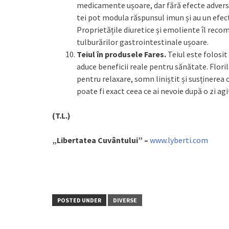
medicamente ușoare, dar fără efecte adverse
tei pot modula răspunsul imun și au un efect
Proprietățile diuretice și emoliente îl recoma
tulburărilor gastrointestinale ușoare.
Teiul în produsele Fares.
Teiul este folosi
aduce beneficii reale pentru sănătate. Floril
pentru relaxare, somn liniștit și susținerea 
poate fi exact ceea ce ai nevoie după o zi ag
(T.L.)
„Libertatea Cuvântului” –
www.lyberti.com
POSTED UNDER
DIVERSE