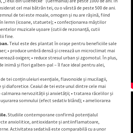
u, „Teiul din Glienecke” (Germania) are peste 1000 de ani. În
siderat cel mai bătrân tei, cu o vârstă de peste 500 de ani.
emnul de tei este moale, omogen și nu are rășină, fiind
a în lemn (icoane, statuete); • confecționarea măștilor
entelor muzicale ușoare (cutii de rezonanță, cutii
ii fine.
rban.
Teiul este des plantat în orașe pentru beneficiile sale
n aer; • produce umbră densă și creează un microclimat mai
berează oxigen; • reduce stresul urban și zgomotul. În plus,
 inimă și flori galben-pal – îl face ideal pentru alei,
 de tei conțin uleiuri esențiale, flavonoide și mucilagii,
i diaforetice. Ceaiul de tei este unul dintre cele mai
calmarea nervozității și anxietății; • tratarea răcelilor și
; • ușurarea somnului (efect sedativ blând); • ameliorarea
ile.
Studiile contemporane confirmă potențialul
ecte anxiolitice, antioxidante și antiinflamatoare,
rne. Activitatea sedativă este comparabilă cu a unor