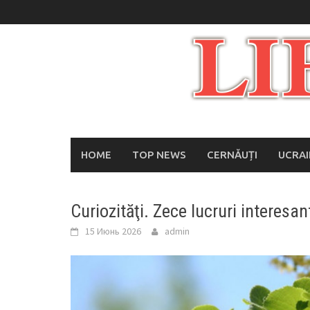
Skip
to
content
HOME
TOP NEWS
CERNĂUȚI
UCRA
Curiozităţi. Zece lucruri interesan
15 Июнь 2026
admin