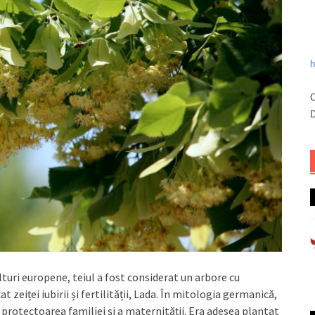
h
C
D
ulturi europene, teiul a fost considerat un arbore cu
at zeiței iubirii și fertilității, Lada. În mitologia germanică,
), protectoarea familiei și a maternității. Era adesea plantat