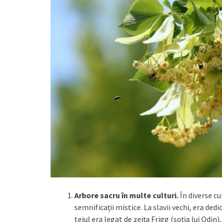
Arbore sacru în multe culturi.
În diverse c
semnificații mistice. La slavii vechi, era dedic
teiul era legat de zeița Frigg (soția lui Odin