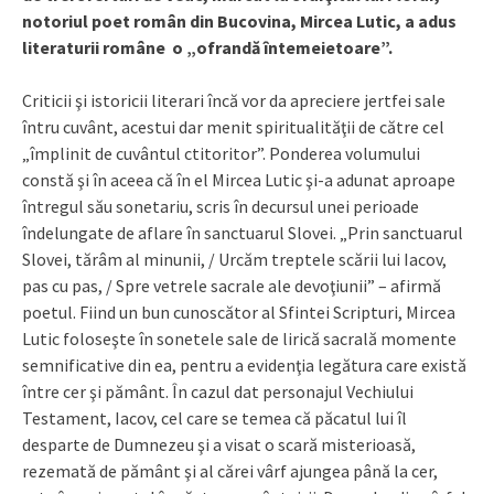
notoriul poet român din Bucovina, Mircea Lutic, a adus
literaturii române o „ofrandă întemeietoare”.
Criticii şi istoricii literari încă vor da apreciere jertfei sale
întru cuvânt, acestui dar menit spiritualităţii de către cel
„împlinit de cuvântul ctitoritor”. Ponderea volumului
constă şi în aceea că în el Mircea Lutic şi-a adunat aproape
întregul său sonetariu, scris în decursul unei perioade
îndelungate de aflare în sanctuarul Slovei. „Prin sanctuarul
Slovei, tărâm al minunii, / Urcăm treptele scării lui Iacov,
pas cu pas, / Spre vetrele sacrale ale devoţiunii” – afirmă
poetul. Fiind un bun cunoscător al Sfintei Scripturi, Mircea
Lutic foloseşte în sonetele sale de lirică sacrală momente
semnificative din ea, pentru a evidenţia legătura care există
între cer şi pământ. În cazul dat personajul Vechiului
Testament, Iacov, cel care se temea că păcatul lui îl
desparte de Dumnezeu şi a visat o scară misterioasă,
rezemată de pământ şi al cărei vârf ajungea până la cer,