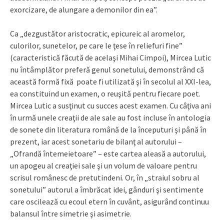
exorcizare, de alungare a demonilor din ea”.
Ca „dezgustător aristocratic, epicureic al aromelor,
culorilor, sunetelor, pe care le ţese în reliefuri fine”
(caracteristică făcută de acelaşi Mihai Cimpoi), Mircea Lutic
nu întâmplător preferă genul sonetului, demonstrând că
această formă fixă poate fi utilizată şi în secolul al XXI-lea,
ea constituind un examen, o reuşită pentru fiecare poet.
Mircea Lutic a susţinut cu succes acest examen. Cu câţiva ani
în urmă unele creaţii de ale sale au fost incluse în antologia
de sonete din literatura română de la începuturi şi până în
prezent, iar acest sonetariu de bilanţ al autorului –
„Ofrandă întemeietoare” – este cartea aleasă a autorului,
un apogeu al creaţiei sale şi un volum de valoare pentru
scrisul românesc de pretutindeni. Or, în „straiul sobru al
sonetului” autorul a îmbrăcat idei, gânduri şi sentimente
care oscilează cu ecoul etern în cuvânt, asigurând continuu
balansul între simetrie şi asimetrie.