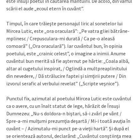
este însuşi poetul în căutarea mântuirii. De acolo, din vârful
scării el aude „ecoul etern în cuvânt”.
Timpul, în care trăieşte personajul liric al sonetelor lui
Mircea Lutic, este „ora oraculară”: „Pe vatra gliei bătrâne-
mplinesc / Crepusculara-mi durată / Ca pe-o aleasă
comoară” („Ora oraculară”). Iar cuvântul bun, în opinia
poetului, este „crainic celest”, o imagine a inimii. Anume
cuvântul bun merită să fie aşternut pe hârtie: „Coala albă,
altar al cugetului inspirat, / Oglindă a multpreaplinitului
din nevedere, / Dă strălucire faptei şi simţirii putere / Din
izvorul serafic al verbului revelat” („Scripte veşnice”).
Punctul fix, azimutal al poetului Mircea Lutic este cuvântul
ca o avere, cu un înalt statut de lege, hărăzit de Însuşi
Dumnezeu: „Nu-s doldora-n biştari, să-i zvârl pe vânt /
Spre-a-mi mulţumi prezumţia deşartă / Mi-i toată avuţia în
cuvânt – / Azimutalu-mi punct pe-a vieţii hartă”. Şi după el
se orientează autorul, declarând: „Cuvântul conştiinţa mea