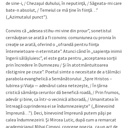
de sine-i, / Chezaşul duhului, în neputinţă, / Săgeata-mi care
bate-n absolut, / Temeiul ce mă ţine în fiinţă…”
(„Azimutalul punct”).
Convins că „adesea stihu-mi vine din prour”, sonetistul
cernăuţean se arată a fi convins: comuniunea cu pronia în
creaţie se arată, oferind o „ofrandă pentru fiinţa
întemeietoare-n eternitate”. Atunci când în „sapienţa inimii
îngerii sălăşluiesc”, el este gata pentru „acceptarea sorţii
prin încredere în Dumnezeu / Şi în atotmântuitoarea
răstignire pe cruce”. Poetul simte o necesitate de a tălmăci
parabola evanghelică a Semănătorului: „Spre Hristos –
Iubirea şi Viaţa — adevărul calea netezeşte, / În ţărna
cristică sămânţa cerurilor dă benefică roadă, / Prin frumos,
adevăr şi bine, ca într-o vecinică alboradă, / Umanitatea în
întreagă cuprinderea ei se îndumnezeieşte” („Binevoind
împreună…”). Deci, binevoind împreună putem păşi pe
calea îndumnezeirii. Şi Mircea Lutic, după cum a remarcat
academicianul Mihai Cimpoi, concepe poezia „ca un act de