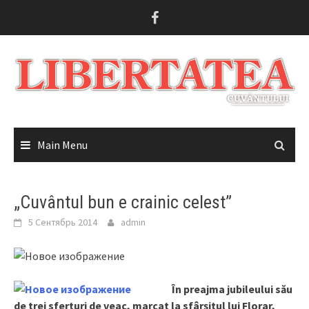
Skip
to
content
Main Menu
„Cuvântul bun e crainic celest”
5 Сентябрь 2014
admin
În preajma jubileului său
de trei sferturi de veac, marcat la sfârşitul lui Florar,