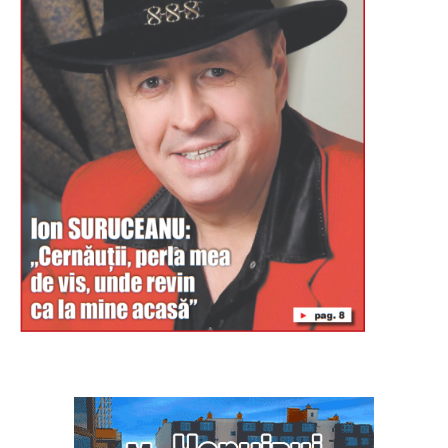
Буковина