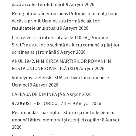
dacă ai colesterolul mărit
9 Август 2026
Refugiații ucraineni au adus Poloniei mai mulți bani
decât a primit Ucraina sub formă de ajutor:
rezultatele unui studiu
9 Август 2026
Linia electrică interstatală de 110 kV „Porubne –
Siret”: a avut loc o ședință de lucru comună a părților
ucraineană și română
9 Август 2026
ANUL 1942. NIMICIREA MARTIRILOR ROMÂNI ÎN
FOSTA UNIUNE SOVIETICĂ (XI)
9 Август 2026
Volodymyr Zelenski: SUA vor livra lunar rachete
Ucrainei
9 Август 2026
CAFEAUA DE DIMINEAȚĂ
9 Август 2026
9 AUGUST – ISTORICUL ZILEI
9 Август 2026
Recomandări părinţilor. Sfaturi și metode pentru
îmbunătățirea memoriei și atenției copiilor
8 Август
2026