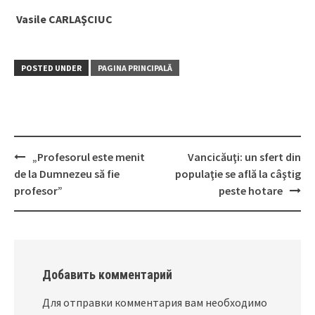
Vasile CARLAŞCIUC
POSTED UNDER
PAGINA PRINCIPALĂ
„Profesorul este menit
Vancicăuţi: un sfert din
Post
de la Dumnezeu să fie
populaţie se află la câştig
navigation
profesor”
peste hotare
Добавить комментарий
Для отправки комментария вам необходимо