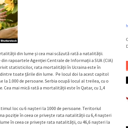
h
C
D
talității din lume și cea mai scăzută rată a natalității.
e din rapoartele Agenției Centrale de Informații a SUA (CIA)
rivit statisticilor, rata mortalității în Ucraina este în
intre toate țările din lume. Pe locul doi la acest capitol
se la 1.000 de persoane. Serbia ocupă locul al treilea, cu o
e. Cea mai mică rată a mortalității este în Qatar, cu 1,4
ltimul loc cu 6 nașteri la 1000 de persoane. Teritoriul
 poziție în ceea ce privește rata natalității cu 6,4 nașteri
ume în ceea ce privește rata natalității, cu 46,6 nașteri la