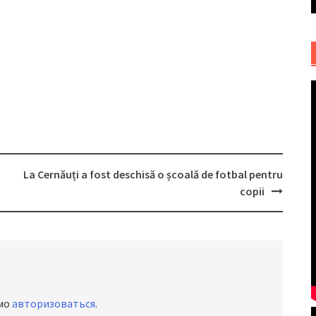
La Cernăuți a fost deschisă o școală de fotbal pentru
copii
имо
авторизоваться
.