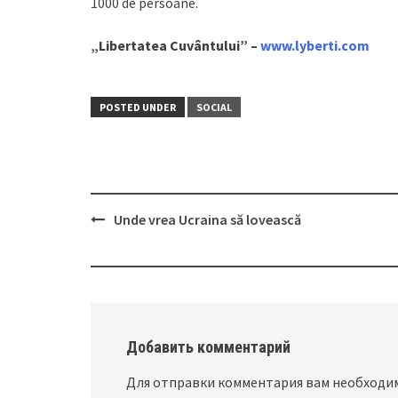
1000 de persoane.
„Libertatea Cuvântului” –
www.lyberti.com
POSTED UNDER
SOCIAL
Unde vrea Ucraina să lovească
Post
navigation
Добавить комментарий
Для отправки комментария вам необход