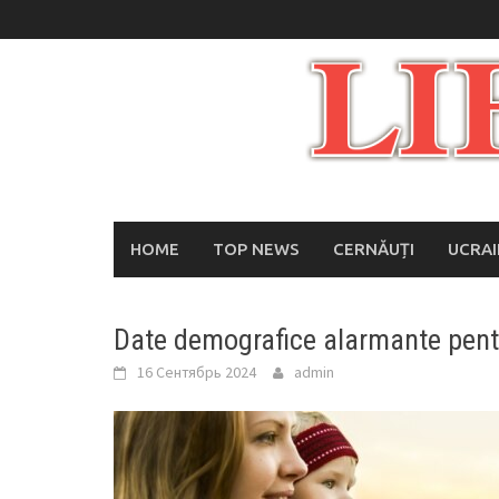
Skip
to
content
HOME
TOP NEWS
CERNĂUȚI
UCRA
Date demografice alarmante pent
16 Сентябрь 2024
admin