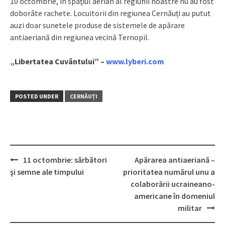
10 octombrie, în spaţiul aerian al regiunii noastre nu au fost
doborâte rachete. Locuitorii din regiunea Cernăuți au putut
auzi doar sunetele produse de sistemele de apărare
antiaeriană din regiunea vecină Ternopil.
„Libertatea Cuvântului” –
www.lyberi.com
POSTED UNDER
CERNĂUȚI
11 octombrie: sărbători
Apărarea antiaeriană –
Post
şi semne ale timpului
prioritatea numărul unu a
navigation
colaborării ucraineano-
americane în domeniul
militar