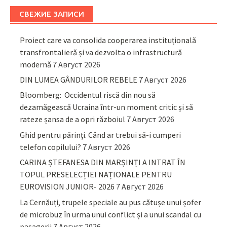
СВЕЖИЕ ЗАПИСИ
Proiect care va consolida cooperarea instituțională
transfrontalieră și va dezvolta o infrastructură
modernă
7 Август 2026
DIN LUMEA GÂNDURILOR REBELE
7 Август 2026
Bloomberg: Occidentul riscă din nou să
dezamăgească Ucraina într-un moment critic și să
rateze șansa de a opri războiul
7 Август 2026
Ghid pentru părinţi. Când ar trebui să-i cumperi
telefon copilului?
7 Август 2026
CARINA ȘTEFANESA DIN MARȘINȚI A INTRAT ÎN
TOPUL PRESELECȚIEI NAȚIONALE PENTRU
EUROVISION JUNIOR- 2026
7 Август 2026
La Cernăuți, trupele speciale au pus cătușe unui șofer
de microbuz în urma unui conflict și a unui scandal cu
pasagerii
7 Август 2026