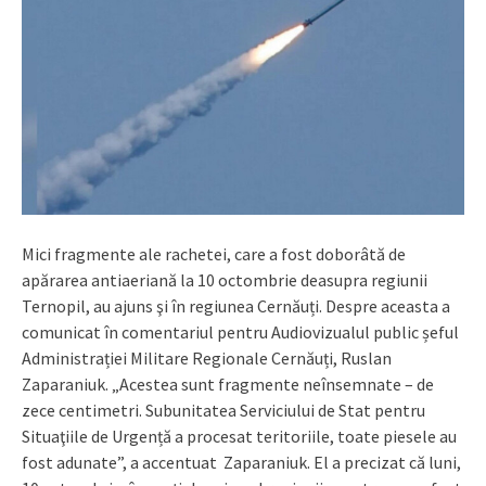
Mici fragmente ale rachetei, care a fost doborâtă de
apărarea antiaeriană la 10 octombrie deasupra regiunii
Ternopil, au ajuns şi în regiunea Cernăuți. Despre aceasta a
comunicat în comentariul pentru Audiovizualul public șeful
Administrației Militare Regionale Cernăuți, Ruslan
Zaparaniuk. „Acestea sunt fragmente neînsemnate – de
zece centimetri. Subunitatea Serviciului de Stat pentru
Situaţiile de Urgență a procesat teritoriile, toate piesele au
fost adunate”, a accentuat Zaparaniuk. El a precizat că luni,