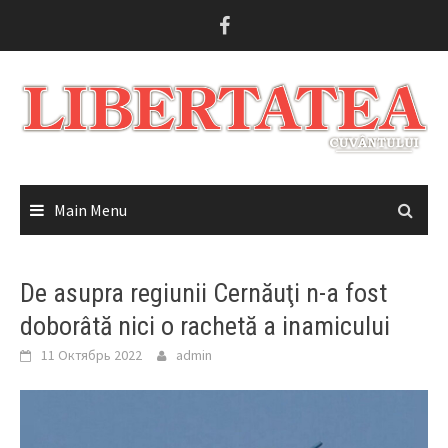
Skip
to
content
Main Menu
De asupra regiunii Cernăuţi n-a fost
doborâtă nici o rachetă a inamicului
11 Октябрь 2022
admin