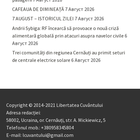
CAFEAUA DE DIMINEAȚĂ
7 Август 2026
7 AUGUST – ISTORICUL ZILEI
7 Август 2026
Andrii Sybiga: RF încearcă să provoace o nouă criză
alimentară globală prin atacuri asupra navelor civile
6
Август 2026
Trei comunități din regiunea Cernăuți au primit seturi
de centrale electrice solare
6 Август 2026
Copyright © 2014-2021 Libertatea Cuvântului
Adresa redacției:
58002, Ucraina, or. Cernăuți, str. A. Mickiewicz, 5
Telefonul mob.: +380958345804
E-mail: lcuvantului@gmail.com