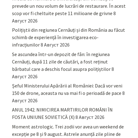
prevede un nou volum de lucrări de restaurare. În acest
scop vor fi cheltuite peste 11 milioane de grivne
8
Август 2026
Polițiștii din regiunea Cernăuți și din România au făcut
schimb de experiență în investigarea eco-
infracțiunilor
8 Август 2026
Se ascundea într-un depozit de fân: în regiunea
Cernăuți, după 11 zile de căutări, a fost reținut
bărbatul care a deschis focul asupra polițiștilor
8
Август 2026
Șeful Ministerului Apărării al României: Dacă vor veni
150 de drone, aceasta nu va mai fi o perioadă de pace
8
Август 2026
ANUL 1942. NIMICIREA MARTIRILOR ROMÂNI ÎN
FOSTA UNIUNE SOVIETICĂ (X)
8 Август 2026
Moment astrologic. Trei zodii vor avea un weekend de
excepție pe 8 și 9 august. Astrele anunță zile pline de