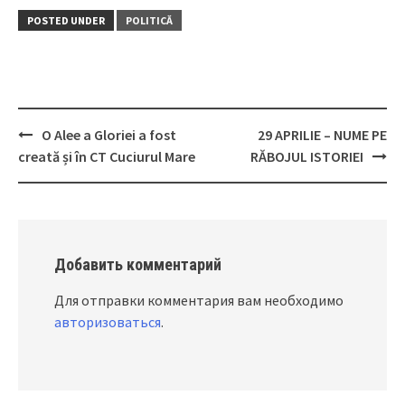
POSTED UNDER
POLITICĂ
O Alee a Gloriei a fost
29 APRILIE – NUME PE
Post
creată și în CT Cuciurul Mare
RĂBOJUL ISTORIEI
navigation
Добавить комментарий
Для отправки комментария вам необходимо
авторизоваться
.