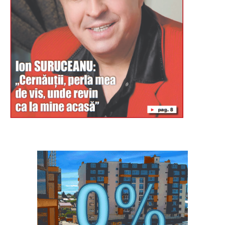
Буковина