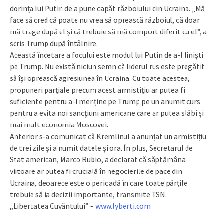
dorința lui Putin de a pune capăt războiului din Ucraina. „Mă
face să cred că poate nu vrea să oprească războiul, că doar
mă trage după el și că trebuie să mă comport diferit cu el”, a
scris Trump după întâlnire.
Această încetare a focului este modul lui Putin de a-l liniști
pe Trump. Nu există niciun semn că liderul rus este pregătit
să își oprească agresiunea în Ucraina. Cu toate acestea,
propuneri parțiale precum acest armistițiu ar putea fi
suficiente pentru a-l menține pe Trump pe un anumit curs
pentru a evita noi sancțiuni americane care ar putea slăbi și
mai mult economia Moscovei.
Anterior s-a comunicat că Kremlinul a anunțat un armistițiu
de trei zile și a numit datele și ora. În plus, Secretarul de
Stat american, Marco Rubio, a declarat că săptămâna
viitoare ar putea fi crucială în negocierile de pace din
Ucraina, deoarece este o perioadă în care toate părțile
trebuie să ia decizii importante, transmite TSN.
„Libertatea Cuvântului” –
www.lyberti.com