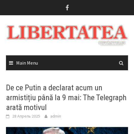
Skip
to
content
Main Menu
De ce Putin a declarat acum un
armistițiu până la 9 mai: The Telegraph
arată motivul
28 Апрель 2025
admin