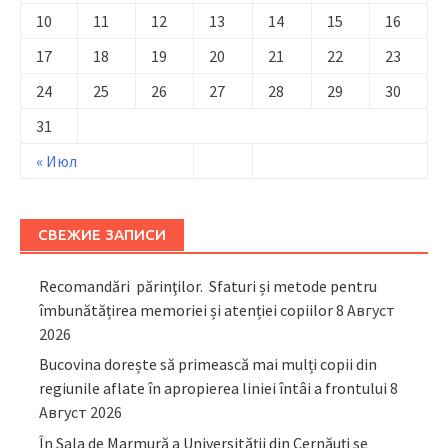
10
11
12
13
14
15
16
17
18
19
20
21
22
23
24
25
26
27
28
29
30
31
« Июл
СВЕЖИЕ ЗАПИСИ
Recomandări părinţilor. Sfaturi și metode pentru
îmbunătățirea memoriei și atenției copiilor
8 Август
2026
Bucovina dorește să primească mai mulți copii din
regiunile aflate în apropierea liniei întâi a frontului
8
Август 2026
În Sala de Marmură a Universității din Cernăuți se