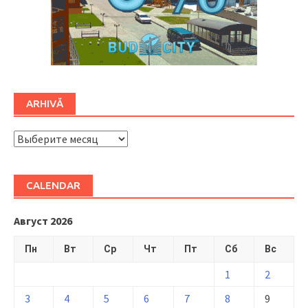
ARHIVĂ
ARHIVĂ
CALENDAR
Август 2026
Пн
Вт
Ср
Чт
Пт
Сб
Вс
1
2
3
4
5
6
7
8
9