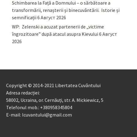
Schimbarea la Față a Domnului – o sărbătoare a
transformării, renașterii și binecuvântării. Istorie și
semnificații
6 Август 2026
WP: Zelenski a acuzat partenerii de „victime
îngrozitoare” după atacul asupra Kievului
6 Август
2026
Copyright © 2014-2021 Libertatea Cuvântului
Adresa redacției:
58002, Ucraina, or. Cernăuți, str. A. Mickiewicz, 5
Telefonul mob.: +380958345804
E-mail: lcuvantului@gmail.com