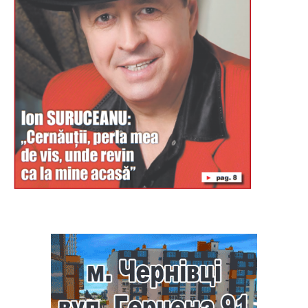
Буковина