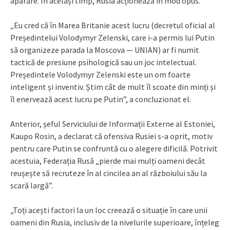
apărare. În același timp, Rusia acționează în mod opus.
„Eu cred că în Marea Britanie acest lucru (decretul oficial al
Președintelui Volodymyr Zelenski, care i-a permis lui Putin
să organizeze parada la Moscova — UNIAN) ar fi numit
tactică de presiune psihologică sau un joc intelectual.
Președintele Volodymyr Zelenski este un om foarte
inteligent și inventiv. Știm cât de mult îl scoate din minți și
îl enervează acest lucru pe Putin”, a concluzionat el.
Anterior, șeful Serviciului de Informații Externe al Estoniei,
Kaupo Rosin, a declarat că ofensiva Rusiei s-a oprit, motiv
pentru care Putin se confruntă cu o alegere dificilă. Potrivit
acestuia, Federația Rusă „pierde mai mulți oameni decât
reușește să recruteze în al cincilea an al războiului său la
scară largă”.
„Toți acești factori la un loc creează o situație în care unii
oameni din Rusia, inclusiv de la nivelurile superioare, înțeleg