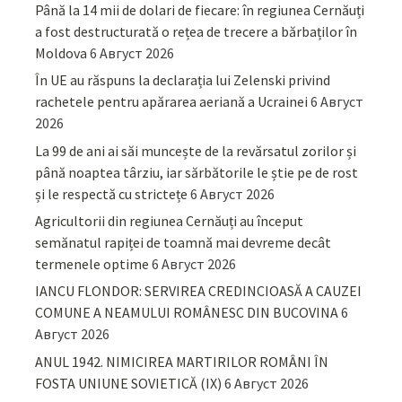
Până la 14 mii de dolari de fiecare: în regiunea Cernăuți
a fost destructurată o rețea de trecere a bărbaților în
Moldova
6 Август 2026
În UE au răspuns la declarația lui Zelenski privind
rachetele pentru apărarea aeriană a Ucrainei
6 Август
2026
La 99 de ani ai săi muncește de la revărsatul zorilor și
până noaptea târziu, iar sărbătorile le știe pe de rost
și le respectă cu strictețe
6 Август 2026
Agricultorii din regiunea Cernăuți au început
semănatul rapiței de toamnă mai devreme decât
termenele optime
6 Август 2026
IANCU FLONDOR: SERVIREA CREDINCIOASĂ A CAUZEI
COMUNE A NEAMULUI ROMÂNESC DIN BUCOVINA
6
Август 2026
ANUL 1942. NIMICIREA MARTIRILOR ROMÂNI ÎN
FOSTA UNIUNE SOVIETICĂ (IX)
6 Август 2026