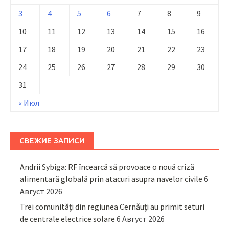
3
4
5
6
7
8
9
10
11
12
13
14
15
16
17
18
19
20
21
22
23
24
25
26
27
28
29
30
31
« Июл
СВЕЖИЕ ЗАПИСИ
Andrii Sybiga: RF încearcă să provoace o nouă criză
alimentară globală prin atacuri asupra navelor civile
6
Август 2026
Trei comunități din regiunea Cernăuți au primit seturi
de centrale electrice solare
6 Август 2026