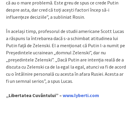
că au o mare problemă. Este greu de spus ce crede Putin
despre asta, dar cred că toți acești factori încep să-i
influențeze deciziile”, a subliniat Rosin.
În același timp, profesorul de studii americane Scott Lucas
a răspuns la întrebarea dacă s-a schimbat atitudinea lui
Putin față de Zelenski. El a menționat că Putin l-a numit pe
Președintele ucrainean „domnul Zelenski”, dar nu
„președintele Zelenski”. „Dacă Putin are intenția reală de a
discuta cu Zelenski ca de la egal la egal, atunci va fi de acord
cu o întâlnire personală cu acesta în afara Rusiei. Acesta ar
fi un semnal serios”, a spus Lucas.
„Libertatea Cuvântului” –
www.lyberti.com