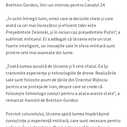
Bretton-Gordon, într-un interviu pentru Canalul 24.
„În ochii întregii lumi, omul care ia deciziile cheie și care
arată ca cel mai încrezător și eficient lider este
Președintele Zelenski, și în niciun caz președintele Putin”, a
subliniat militarul. El a adăugat că Ucraina este un stat
foarte inteligent, iar inovațiile sale în sfera militară sunt
printre cele mai avansate din lume.
„Toată lumea ascultă de Ucraina și îi cere sfatul. Ea își
transmite experiența și tehnologiile de drone. Realizările
sale sunt folosite acum de țările din Orientul Mijlociu
pentru a se proteja de Iran, despre care se crede că
folosește tehnologii rusești pentru a ataca aceste state”, a
remarcat Hamish de Bretton-Gordon.
Potrivit colonelului, Ucraina ajută lumea împărtășind
cunoștințe și experiență militară, care sunt necesare pentru