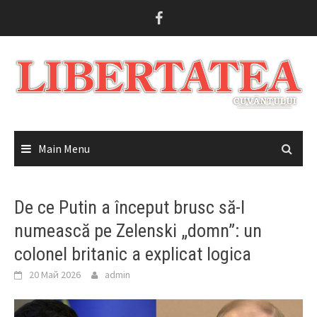
Skip
to
content
Main Menu
De ce Putin a început brusc să-l
numească pe Zelenski „domn”: un
colonel britanic a explicat logica
20 Май 2026
admin