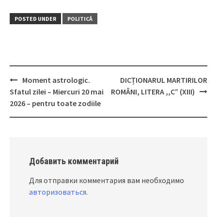
POSTED UNDER
POLITICĂ
Moment astrologic.
DICȚIONARUL MARTIRILOR
Post
Sfatul zilei – Miercuri 20 mai
ROMÂNI, LITERA ,,C” (XIII)
navigation
2026 – pentru toate zodiile
Добавить комментарий
Для отправки комментария вам необходимо
авторизоваться
.