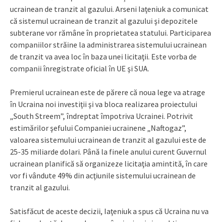
ucrainean de tranzit al gazului. Arseni Iaţeniuk a comunicat
că sistemul ucrainean de tranzit al gazului şi depozitele
subterane vor rămâne în proprietatea statului. Participarea
companiilor străine la administrarea sistemului ucrainean
de tranzit va avea loc în baza unei licitaţii. Este vorba de
companii înregistrate oficial în UE şi SUA.
Premierul ucrainean este de părere că noua lege va atrage
în Ucraina noi investiţii şi va bloca realizarea proiectului
„South Streem”, îndreptat împotriva Ucrainei. Potrivit
estimărilor şefului Companiei ucrainene „Naftogaz”,
valoarea sistemului ucrainean de tranzit al gazului este de
25-35 miliarde dolari. Până la finele anului curent Guvernul
ucrainean planifică să organizeze licitaţia amintită, în care
vor fi vândute 49% din acţiunile sistemului ucrainean de
tranzit al gazului.
Satisfăcut de aceste decizii, Iaţeniuk a spus că Ucraina nu va