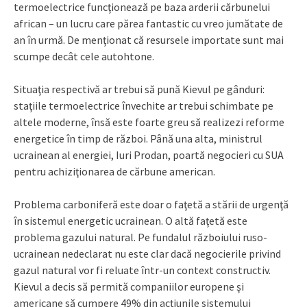
termoelectrice funcţionează pe baza arderii cărbunelui
african – un lucru care părea fantastic cu vreo jumătate de
an în urmă. De menţionat că resursele importate sunt mai
scumpe decât cele autohtone.
Situaţia respectivă ar trebui să pună Kievul pe gânduri:
staţiile termoelectrice învechite ar trebui schimbate pe
altele moderne, însă este foarte greu să realizezi reforme
energetice în timp de război. Până una alta, ministrul
ucrainean al energiei, Iuri Prodan, poartă negocieri cu SUA
pentru achiziţionarea de cărbune american.
Problema carboniferă este doar o faţetă a stării de urgenţă
în sistemul energetic ucrainean. O altă faţetă este
problema gazului natural. Pe fundalul războiului ruso-
ucrainean nedeclarat nu este clar dacă negocierile privind
gazul natural vor fi reluate într-un context constructiv.
Kievul a decis să permită companiilor europene şi
americane să cumpere 49% din acţiunile sistemului