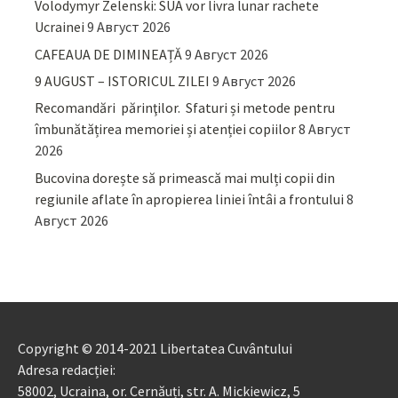
Volodymyr Zelenski: SUA vor livra lunar rachete
Ucrainei
9 Август 2026
CAFEAUA DE DIMINEAȚĂ
9 Август 2026
9 AUGUST – ISTORICUL ZILEI
9 Август 2026
Recomandări părinţilor. Sfaturi și metode pentru
îmbunătățirea memoriei și atenției copiilor
8 Август
2026
Bucovina dorește să primească mai mulți copii din
regiunile aflate în apropierea liniei întâi a frontului
8
Август 2026
Copyright © 2014-2021 Libertatea Cuvântului
Adresa redacției:
58002, Ucraina, or. Cernăuți, str. A. Mickiewicz, 5