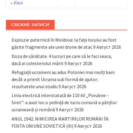
« Июл
СВЕЖИЕ ЗАПИСИ
Explozie puternică în Moldova: la fața locului au fost
găsite fragmente ale unei drone de atac
9 Август 2026
Doza de sănătate. 4 lucruri pe care să le faci seara,
dacă ai colesterolul mărit
9 Август 2026
Refugiații ucraineni au adus Poloniei mai mulți bani
decât a primit Ucraina sub formă de ajutor:
rezultatele unui studiu
9 Август 2026
Linia electrică interstatală de 110 kV „Porubne –
Siret”: a avut loc o ședință de lucru comună a părților
ucraineană și română
9 Август 2026
ANUL 1942. NIMICIREA MARTIRILOR ROMÂNI ÎN
FOSTA UNIUNE SOVIETICĂ (XI)
9 Август 2026