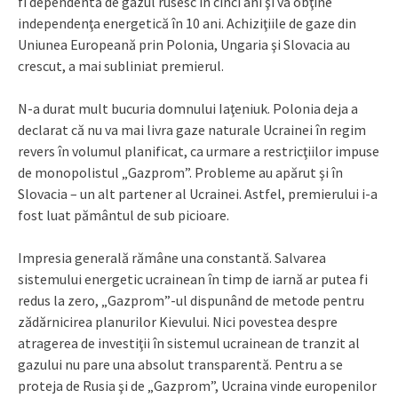
fi dependentă de gazul rusesc în cinci ani şi va obţine
independenţa energetică în 10 ani. Achiziţiile de gaze din
Uniunea Europeană prin Polonia, Ungaria şi Slovacia au
crescut, a mai subliniat premierul.
N-a durat mult bucuria domnului Iaţeniuk. Polonia deja a
declarat că nu va mai livra gaze naturale Ucrainei în regim
revers în volumul planificat, ca urmare a restricţiilor impuse
de monopolistul „Gazprom”. Probleme au apărut şi în
Slovacia – un alt partener al Ucrainei. Astfel, premierului i-a
fost luat pământul de sub picioare.
Impresia generală rămâne una constantă. Salvarea
sistemului energetic ucrainean în timp de iarnă ar putea fi
redus la zero, „Gazprom”-ul dispunând de metode pentru
zădărnicirea planurilor Kievului. Nici povestea despre
atragerea de investiţii în sistemul ucrainean de tranzit al
gazului nu pare una absolut transparentă. Pentru a se
proteja de Rusia şi de „Gazprom”, Ucraina vinde europenilor