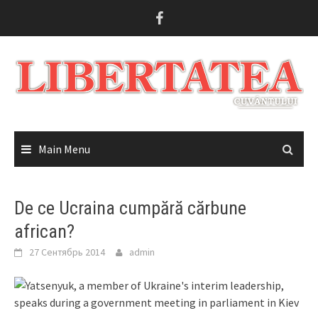
Skip
to
content
Main Menu
De ce Ucraina cumpără cărbune
african?
27 Сентябрь 2014
admin