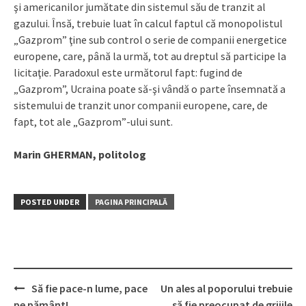
şi americanilor jumătate din sistemul său de tranzit al
gazului. Însă, trebuie luat în calcul faptul că monopolistul
„Gazprom” ţine sub control o serie de companii energetice
europene, care, până la urmă, tot au dreptul să participe la
licitaţie. Paradoxul este următorul fapt: fugind de
„Gazprom”, Ucraina poate să-şi vândă o parte însemnată a
sistemului de tranzit unor companii europene, care, de
fapt, tot ale „Gazprom”-ului sunt.
Marin GHERMAN,
politolog
POSTED UNDER
PAGINA PRINCIPALĂ
Să fie pace-n lume, pace
Un ales al poporului trebuie
Post
pe pământ!
să fie preocupat de grijile