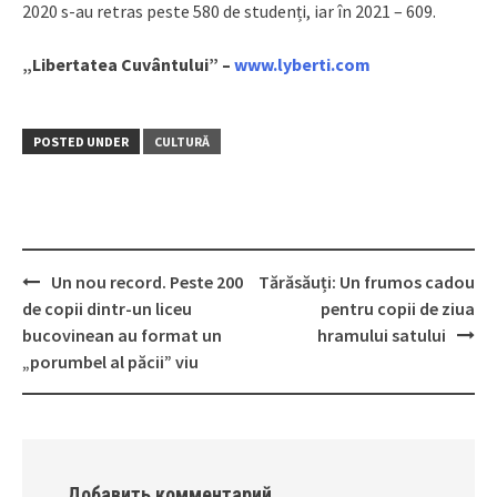
2020 s-au retras peste 580 de studenți, iar în 2021 – 609.
„Libertatea Cuvântului” –
www.lyberti.com
POSTED UNDER
CULTURĂ
Un nou record. Peste 200
Tărăsăuți: Un frumos cadou
Post
de copii dintr-un liceu
pentru copii de ziua
navigation
bucovinean au format un
hramului satului
„porumbel al păcii” viu
Добавить комментарий