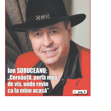
Буковина