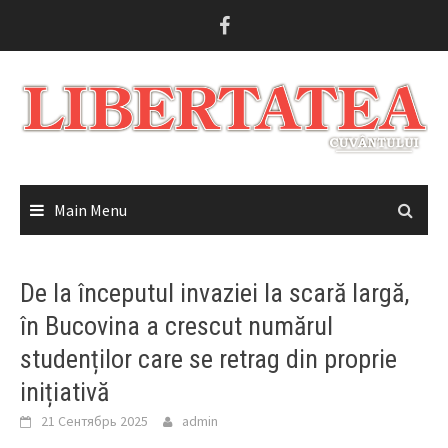
Skip
to
content
Main Menu
De la începutul invaziei la scară largă,
în Bucovina a crescut numărul
studenților care se retrag din proprie
inițiativă
21 Сентябрь 2025
admin