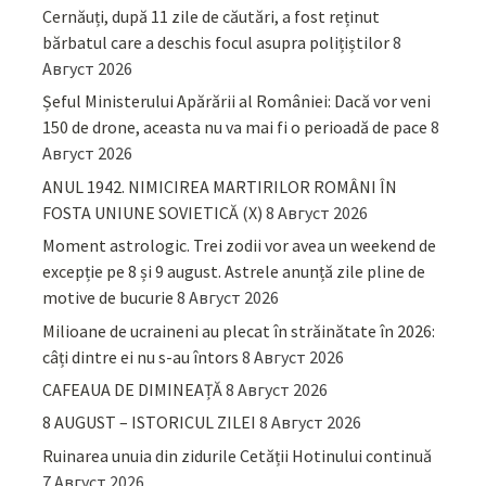
Cernăuți, după 11 zile de căutări, a fost reținut
bărbatul care a deschis focul asupra polițiștilor
8
Август 2026
Șeful Ministerului Apărării al României: Dacă vor veni
150 de drone, aceasta nu va mai fi o perioadă de pace
8
Август 2026
ANUL 1942. NIMICIREA MARTIRILOR ROMÂNI ÎN
FOSTA UNIUNE SOVIETICĂ (X)
8 Август 2026
Moment astrologic. Trei zodii vor avea un weekend de
excepție pe 8 și 9 august. Astrele anunță zile pline de
motive de bucurie
8 Август 2026
Milioane de ucraineni au plecat în străinătate în 2026:
câți dintre ei nu s-au întors
8 Август 2026
CAFEAUA DE DIMINEAȚĂ
8 Август 2026
8 AUGUST – ISTORICUL ZILEI
8 Август 2026
Ruinarea unuia din zidurile Cetății Hotinului continuă
7 Август 2026