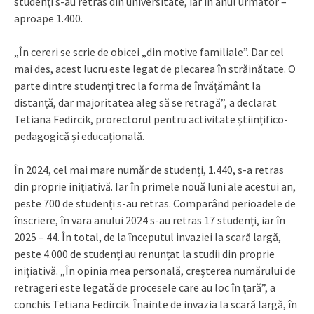
studenți s-au retras din universitate, iar în anul următor –
aproape 1.400.
„În cereri se scrie de obicei „din motive familiale”. Dar cel
mai des, acest lucru este legat de plecarea în străinătate. O
parte dintre studenți trec la forma de învățământ la
distanță, dar majoritatea aleg să se retragă”, a declarat
Tetiana Fedircik, prorectorul pentru activitate științifico-
pedagogică și educațională.
În 2024, cel mai mare număr de studenți, 1.440, s-a retras
din proprie inițiativă. Iar în primele nouă luni ale acestui an,
peste 700 de studenți s-au retras. Comparând perioadele de
înscriere, în vara anului 2024 s-au retras 17 studenți, iar în
2025 – 44. În total, de la începutul invaziei la scară largă,
peste 4.000 de studenți au renunțat la studii din proprie
inițiativă. „În opinia mea personală, creșterea numărului de
retrageri este legată de procesele care au loc în țară”, a
conchis Tetiana Fedircik. Înainte de invazia la scară largă, în