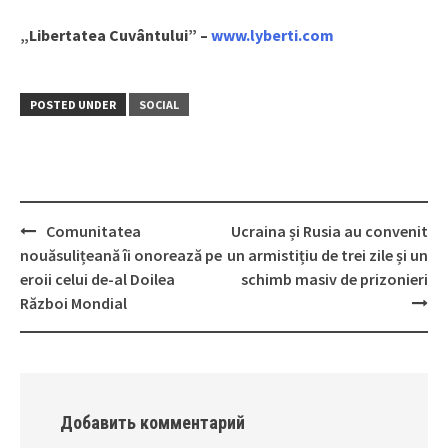
„Libertatea Cuvântului” –
www.lyberti.com
POSTED UNDER
SOCIAL
Comunitatea
Ucraina și Rusia au convenit
Post
nouăsulițeană îi onorează pe
un armistițiu de trei zile și un
navigation
eroii celui de-al Doilea
schimb masiv de prizonieri
Război Mondial
Добавить комментарий