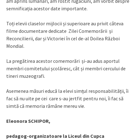
am aprins lumânări, am rostit rugăciuni, am vorbit despre
semnificația acestor date importante.
Toți elevii claselor mijlocii și superioare au privit câteva
filme documentare dedicate Zilei Comemorării și
Reconcilierii, dar și Victoriei în cel de-al Doilea Război
Mondial.
La pregătirea acestor comemorări și-au adus aportul
membri comitetului școlăresc, cât și membri cercului de
tineri muzeografi.
Asemenea măsuri educă la elevi simțul responsabilității, îi
fac să nu uite pe cei care s-au jertfit pentru noi, îi fac să
simtă că memoria rămâne mereu vie.
Eleonora SCHIPOR,
pedagog-organizatoare la Liceul din Cupca