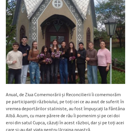
Anual, de Ziua Comemorării și Reconcilierii îi comemorăm
pe participanții războiului, pe toți cei ce au avut de suferit în
vremea deportărilor staliniste, au fost împușcați la Fântâna
Albă. Acum, cu mare părere de rău îi pomenim și pe cei doi
eroi din satul Cupca, căzuți în acest război, dar și pe toți acei
care și-au dat viața pentru Ucraina noastră.