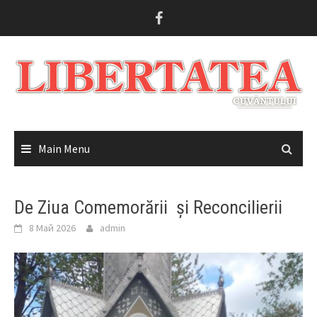
Skip
to
content
Main Menu
De Ziua Comemorării și Reconcilierii
8 Май 2026
admin