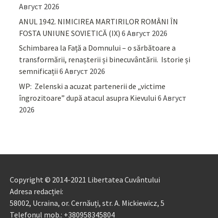
Август 2026
ANUL 1942. NIMICIREA MARTIRILOR ROMÂNI ÎN
FOSTA UNIUNE SOVIETICĂ (IX)
6 Август 2026
Schimbarea la Față a Domnului – o sărbătoare a
transformării, renașterii și binecuvântării. Istorie și
semnificații
6 Август 2026
WP: Zelenski a acuzat partenerii de „victime
îngrozitoare” după atacul asupra Kievului
6 Август
2026
Copyright © 2014-2021 Libertatea Cuvântului
Adresa redacției:
58002, Ucraina, or. Cernăuți, str. A. Mickiewicz, 5
Telefonul mob.: +380958345804