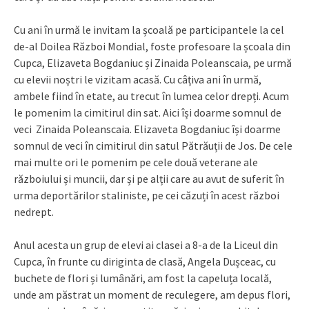
Cu ani în urmă le invitam la școală pe participantele la cel
de-al Doilea Război Mondial, foste profesoare la școala din
Cupca, Elizaveta Bogdaniuc și Zinaida Poleanscaia, pe urmă
cu elevii noștri le vizitam acasă. Cu câțiva ani în urmă,
ambele fiind în etate, au trecut în lumea celor drepți. Acum
le pomenim la cimitirul din sat. Aici își doarme somnul de
veci Zinaida Poleanscaia. Elizaveta Bogdaniuc își doarme
somnul de veci în cimitirul din satul Pătrăuții de Jos. De cele
mai multe ori le pomenim pe cele două veterane ale
războiului și muncii, dar și pe alții care au avut de suferit în
urma deportărilor staliniste, pe cei căzuți în acest război
nedrept.
Anul acesta un grup de elevi ai clasei a 8-a de la Liceul din
Cupca, în frunte cu diriginta de clasă, Angela Dușceac, cu
buchete de flori și lumânări, am fost la capeluța locală,
unde am păstrat un moment de reculegere, am depus flori,