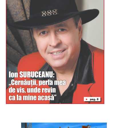
Буковина