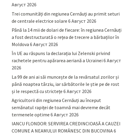
Август 2026
Trei comunități din regiunea Cernăuți au primit seturi
de centrale electrice solare
6 Август 2026
Până la 14 mii de dolari de fiecare: în regiunea Cernăuți
a fost destructurată o rețea de trecere a bărbaților în
Moldova
6 Август 2026
În UE au răspuns la declarația lui Zelenski privind
rachetele pentru apărarea aeriană a Ucrainei
6 Август
2026
La 99 de ani ai săi muncește de la revărsatul zorilor și
până noaptea târziu, iar sărbătorile le știe pe de rost
și le respectă cu strictețe
6 Август 2026
Agricultorii din regiunea Cernăuți au început
semănatul rapiței de toamnă mai devreme decât
termenele optime
6 Август 2026
IANCU FLONDOR: SERVIREA CREDINCIOASĂ A CAUZEI
COMUNE A NEAMULUI ROMÂNESC DIN BUCOVINA
6