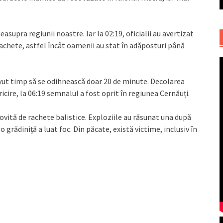
asupra regiunii noastre. Iar la 02:19, oficialii au avertizat
achete, astfel încât oamenii au stat în adăposturi până
avut timp să se odihnească doar 20 de minute. Decolarea
icire, la 06:19 semnalul a fost oprit în regiunea Cernăuți.
 lovită de rachete balistice. Exploziile au răsunat una după
i o grădiniță a luat foc. Din păcate, există victime, inclusiv în