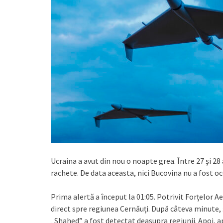
Ucraina a avut din nou o noapte grea. Între 27 și 28
rachete. De data aceasta, nici Bucovina nu a fost oc
Prima alertă a început la 01:05. Potrivit Forțelor 
direct spre regiunea Cernăuți. După câteva minute,
„Shahed” a fost detectat deasupra regiunii. Apoi, a