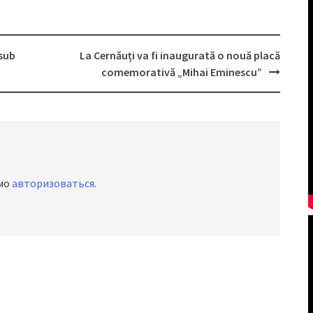
 sub
La Cernăuți va fi inaugurată o nouă placă
comemorativă „Mihai Eminescu”
имо
авторизоваться
.