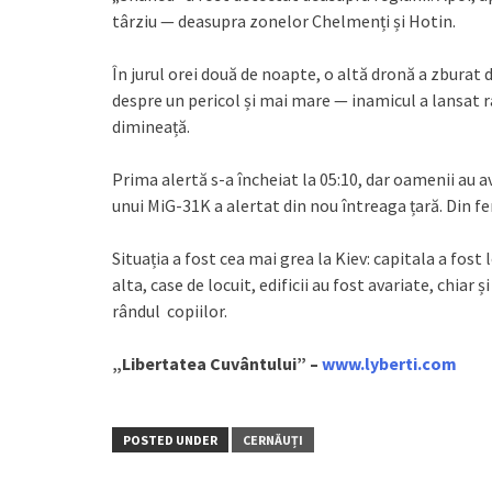
târziu — deasupra zonelor Chelmenți și Hotin.
În jurul orei două de noapte, o altă dronă a zburat de
despre un pericol și mai mare — inamicul a lansat r
dimineață.
Prima alertă s-a încheiat la 05:10, dar oamenii au 
unui MiG-31K a alertat din nou întreaga țară. Din fer
Situația a fost cea mai grea la Kiev: capitala a fost
alta, case de locuit, edificii au fost avariate, chiar ș
rândul copiilor.
„Libertatea Cuvântului” –
www.lyberti.com
POSTED UNDER
CERNĂUȚI