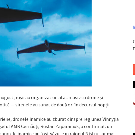
h
C
D
 august, rușii au organizat un atac masiv cu drone și
olită — sirenele au sunat de două ori în decursul nopții.
Aeriene, dronele inamice au zburat dinspre regiunea Vinnyția
 șeful AMR Cernăuți, Ruslan Zaparaniuk, a confirmat: un
paratele inamice au fost văzute în raionul Nistru, iar mai