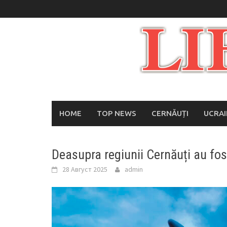
Skip
to
content
HOME
TOP NEWS
CERNĂUȚI
UCRA
Deasupra regiunii Cernăuți au fos
28 Август 2025
admin