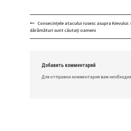
Consecințele atacului rusesc asupra Kievului:
Post
dărâmături sunt căutați oameni
navigation
Добавить комментарий
Для отправки комментария вам необход