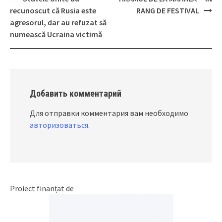
Post
recunoscut că Rusia este
RANG DE FESTIVAL
navigation
agresorul, dar au refuzat să
numească Ucraina victimă
Добавить комментарий
Для отправки комментария вам необходимо
авторизоваться
.
Proiect finanțat de