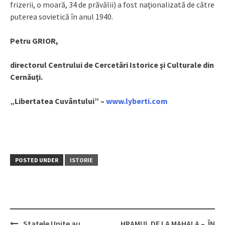
frizerii, o moară, 34 de prăvălii) a fost naţionalizată de către
puterea sovietică în anul 1940.
Petru GRIOR,
directorul Centrului de Cercetări Istorice şi Culturale din
Cernăuţi.
„Libertatea Cuvântului” –
www.lyberti.com
POSTED UNDER
ISTORIE
Statele Unite au
HRAMUL DE LA MAHALA – ÎN