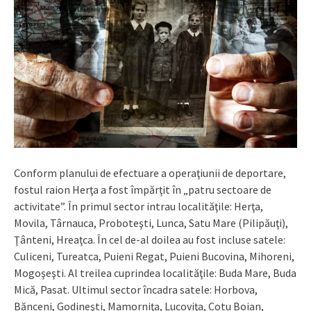
Conform planului de efectuare a operaţiunii de deportare,
fostul raion Herţa a fost împărţit în „patru sectoare de
activitate”. În primul sector intrau localităţile: Herţa,
Movila, Târnauca, Proboteşti, Lunca, Satu Mare (Pilipăuţi),
Ţânteni, Hreaţca. În cel de-al doilea au fost incluse satele:
Culiceni, Tureatca, Puieni Regat, Puieni Bucovina, Mihoreni,
Mogoşeşti. Al treilea cuprindea localităţile: Buda Mare, Buda
Mică, Pasat. Ultimul sector încadra satele: Horbova,
Bănceni, Godineşti, Mamorniţa, Lucoviţa, Cotu Boian,