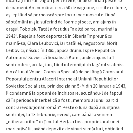
încărcaţi într-un vagon pentru vite, unde se aflau peste 40
de oameni. Am numărat circa 50 de vagoane, ticsite cu lume,
aşteptând să pornească spre locuri necunoscute. După
săptămâni în şir, suferind de foame şi sete, am ajuns în
oraşul Tobolsk. Tatăl a fost dus în altă parte, murind la
1943”. Raşela a fost deportată în Siberia împreună cu
mamă-sa, Clara Leubovici, iar tatăl ei, negustorul Moriţ
Leibovici, născut în 1885, apucă drumul spre Republica
Autonomă Sovietică Socialistă Komi, unde a ajuns la 1
septembrie, acelaşi an, fiind întemniţat în lagărul stalinist
din cătunul Vojael. Comisia Specială de pe lângă Comisarul
Poporului pentru Afaceri Interne al Uniunii Republicilor
Sovietice Socialiste, prin decizia nr. 5-M din 20 ianuarie 1943,
îl condamnă la opt ani de închisoare, acuzându-l de faptul
că în perioada interbelică a fost „membru al unui partid
contrarevoluţionar român”. Peste o lună după anunţarea
sentinţei, la 13 februarie, evreul, care până la venirea
„eliberatorilor” în Ţinutul Herţa a fost proprietarul unei
mari prăvălii, având depozite de vinuri şi mărfuri, obţinând