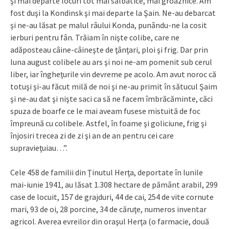
şi mai departe locuri tot mai sălbatice, mai groaznice. Am
fost duşi la Kondinsk şi mai departe la Şain. Ne-au debarcat
şi ne-au lăsat pe malul râului Konda, punându-ne la cosit
ierburi pentru fân. Trăiam în nişte colibe, care ne
adăposteau câine-câineşte de ţânţari, ploi şi frig. Dar prin
luna august colibele au ars şi noi ne-am pomenit sub cerul
liber, iar îngheţurile vin devreme pe acolo. Am avut noroc că
totuşi şi-au făcut milă de noi şi ne-au primit în sătucul Şaim
şi ne-au dat şi nişte saci ca să ne facem îmbrăcăminte, căci
spuza de boarfe ce le mai aveam fusese mistuită de foc
împreună cu colibele. Astfel, în foame şi goliciune, frig şi
înjosiri trecea zi de zi şi an de an pentru cei care
supravieţuiau…”.
Cele 458 de familii din Ţinutul Herţa, deportate în lunile
mai-iunie 1941, au lăsat 1.308 hectare de pământ arabil, 299
case de locuit, 157 de grajduri, 44 de cai, 254 de vite cornute
mari, 93 de oi, 28 porcine, 34 de căruţe, numeros inventar
agricol. Averea evreilor din oraşul Herţa (o farmacie, două