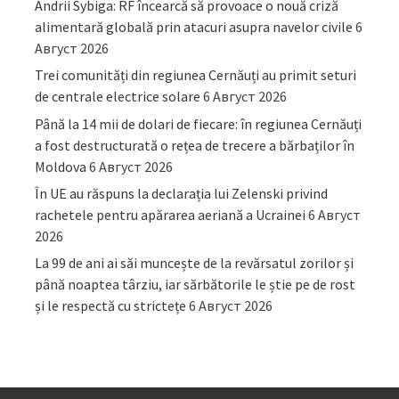
Andrii Sybiga: RF încearcă să provoace o nouă criză
alimentară globală prin atacuri asupra navelor civile
6
Август 2026
Trei comunități din regiunea Cernăuți au primit seturi
de centrale electrice solare
6 Август 2026
Până la 14 mii de dolari de fiecare: în regiunea Cernăuți
a fost destructurată o rețea de trecere a bărbaților în
Moldova
6 Август 2026
În UE au răspuns la declarația lui Zelenski privind
rachetele pentru apărarea aeriană a Ucrainei
6 Август
2026
La 99 de ani ai săi muncește de la revărsatul zorilor și
până noaptea târziu, iar sărbătorile le știe pe de rost
și le respectă cu strictețe
6 Август 2026