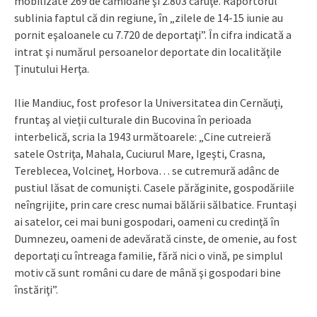
mobilizate 269 de camioane şi 2.803 căruţe. Raportorul
sublinia faptul că din regiune, în „zilele de 14-15 iunie au
pornit eşaloanele cu 7.720 de deportaţi”. În cifra indicată a
intrat şi numărul persoanelor deportate din localităţile
Ţinutului Herţa.
Ilie Mandiuc, fost profesor la Universitatea din Cernăuţi,
fruntaş al vieţii culturale din Bucovina în perioada
interbelică, scria la 1943 următoarele: „Cine cutreieră
satele Ostriţa, Mahala, Cuciurul Mare, Igeşti, Crasna,
Tereblecea, Volcineţ, Horbova… se cutremură adânc de
pustiul lăsat de comunişti. Casele părăginite, gospodăriile
neîngrijite, prin care cresc numai bălării sălbatice. Fruntaşi
ai satelor, cei mai buni gospodari, oameni cu credinţă în
Dumnezeu, oameni de adevărată cinste, de omenie, au fost
deportaţi cu întreaga familie, fără nici o vină, pe simplul
motiv că sunt români cu dare de mână şi gospodari bine
înstăriţi”.