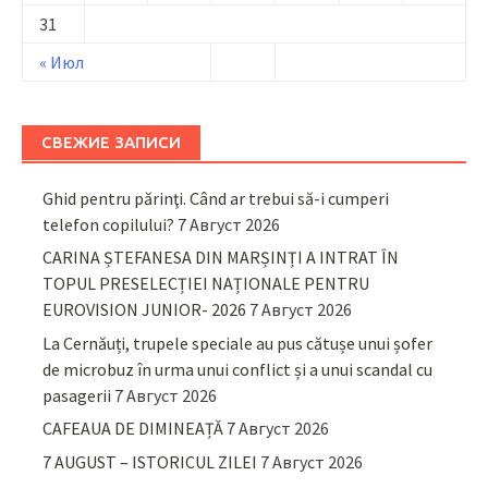
31
« Июл
СВЕЖИЕ ЗАПИСИ
Ghid pentru părinţi. Când ar trebui să-i cumperi
telefon copilului?
7 Август 2026
CARINA ȘTEFANESA DIN MARȘINȚI A INTRAT ÎN
TOPUL PRESELECȚIEI NAȚIONALE PENTRU
EUROVISION JUNIOR- 2026
7 Август 2026
La Cernăuți, trupele speciale au pus cătușe unui șofer
de microbuz în urma unui conflict și a unui scandal cu
pasagerii
7 Август 2026
CAFEAUA DE DIMINEAȚĂ
7 Август 2026
7 AUGUST – ISTORICUL ZILEI
7 Август 2026