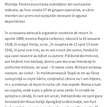
Molniţa. Pentru escortarea osândiţilor din sectoarele
indicate, au fost create 57 de grupuri operative, ai căror
membri vor primi instrucţiunile necesare în agunul
deportărilor.
În scrisoarea adresată organelor sovietice de resort în
aprilie 1989, evreica Raşela Leibovici, născută la 10 ianuarie
1928, în oraşul Herţa, scria: „În noaptea de 12 spre 13 iunie
1941, în jurul orei trei, eu m-am trezit din somn, fiindcă în
uşa casei noastre au bătut cu putere. Părăsind dormitorul,
am întâlnit trei bărbaţi, dintre care doi erau îmbrăcaţi în
uniforme militare, iar unul – în haine civile. Militarii vorbeau
ruseşte, iar civilul – în moldovenească. După ce ne-au făcut
cunoştinţă cu nişte hârtii, conţinutul cărora nu l-am înţeles,
ni s-a ordonat să ieşim în curte cât mai repede. Mama a luat
un coşuleţ, unde a pus o pâine şi ceva zahăr. În stradă ne
aştepta o căruţă, în care am urcat, îndreptându-ne spre gara
feroviară din Noua Suliţă. Ajungând la destinaţie, am fost