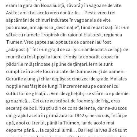
eram la gara din Noua Suliţă, zăvorâţi în vagoane de vite.
Astfel am stat acolo vreo două zile… Peste vreo trei
săptămâni de chinuri îndurate în vagoanele de vite
puturoase, am ajuns la „destinaţie”, fiind repartizaţi într-un
sătuc cu numele Tropinsk din raionul Elutorsk, regiunea
Tiumen. Vreo şapte sau opt sute de oameni au fost
„adăpostiţi” într-un grajd de cai. Şi chiar deodată cei apţi de
muncă au fost puşi la lucru: trimişi la doborât copaci în
pădurile mlăştinoase şi pline de ţânţari. Iernile sunt
cumplite în acele locuri uitate de Dumnezeu şi de oameni.
Gerurile ajung şi chiar depăşesc cincizeci de grade. Mai ales
nopţile nesfârşit de lungi îi încremeneau pe oameni cu
suflul lor de ghiaţă… Veni dezgheţul şi se stârni o epidemie
groaznică… Cei care au scăpat de foame şi de frig, erau
seceraţi de boli. Nu ştiu din ce considerente, dar ne-au scos
din grajdul acela în primăvara lui 1942 şi ne-au dus, întâi pe
apă, apoi cu trenul, până la Tiumen, iar de acolo mai
departe până… la capătul lumii… Dar ieşi la iveală că sunt