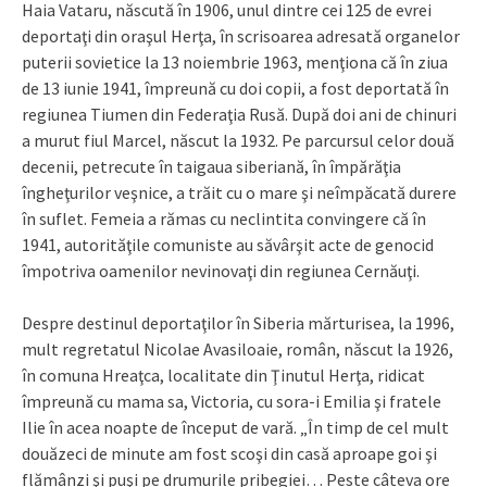
Haia Vataru, născută în 1906, unul dintre cei 125 de evrei
deportaţi din oraşul Herţa, în scrisoarea adresată organelor
puterii sovietice la 13 noiembrie 1963, menţiona că în ziua
de 13 iunie 1941, împreună cu doi copii, a fost deportată în
regiunea Tiumen din Federaţia Rusă. După doi ani de chinuri
a murut fiul Marcel, născut la 1932. Pe parcursul celor două
decenii, petrecute în taigaua siberiană, în împărăţia
îngheţurilor veşnice, a trăit cu o mare şi neîmpăcată durere
în suflet. Femeia a rămas cu neclintita convingere că în
1941, autorităţile comuniste au săvârşit acte de genocid
împotriva oamenilor nevinovaţi din regiunea Cernăuţi.
Despre destinul deportaţilor în Siberia mărturisea, la 1996,
mult regretatul Nicolae Avasiloaie, român, născut la 1926,
în comuna Hreaţca, localitate din Ţinutul Herţa, ridicat
împreună cu mama sa, Victoria, cu sora-i Emilia şi fratele
Ilie în acea noapte de început de vară. „În timp de cel mult
douăzeci de minute am fost scoşi din casă aproape goi şi
flămânzi şi puşi pe drumurile pribegiei… Peste câteva ore