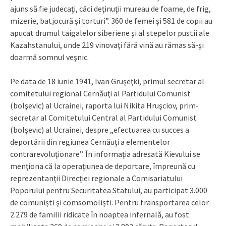
ajuns să fie judecaţi, căci deţinuţii mureau de foame, de frig,
mizerie, batjocură şi torturi”. 360 de femei şi 581 de copii au
apucat drumul taigalelor siberiene şi al stepelor pustii ale
Kazahstanului, unde 219 vinovaţi fără vină au rămas să-şi
doarmă somnul veşnic.
Pe data de 18 iunie 1941, Ivan Gruşeţki, primul secretar al
comitetului regional Cernăuţi al Partidului Comunist
(bolşevic) al Ucrainei, raporta lui Nikita Hruşciov, prim-
secretar al Comitetului Central al Partidului Comunist
(bolşevic) al Ucrainei, despre „efectuarea cu succes a
deportării din regiunea Cernăuţi a elementelor
contrarevoluţionare”. În informaţia adresată Kievului se
menţiona că la operaţiunea de deportare, împreună cu
reprezentanţii Direcţiei regionale a Comisariatului
Poporului pentru Securitatea Statului, au participat 3.000
de comunişti şi comsomolişti. Pentru transportarea celor
2.279 de familii ridicate în noaptea infernală, au fost