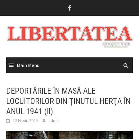
Skip
to
content
Main Menu
DEPORTĂRILE ÎN MASĂ ALE
LOCUITORILOR DIN ŢINUTUL HERŢA ÎN
ANUL 1941 (II)
12 Июнь 2025
admin