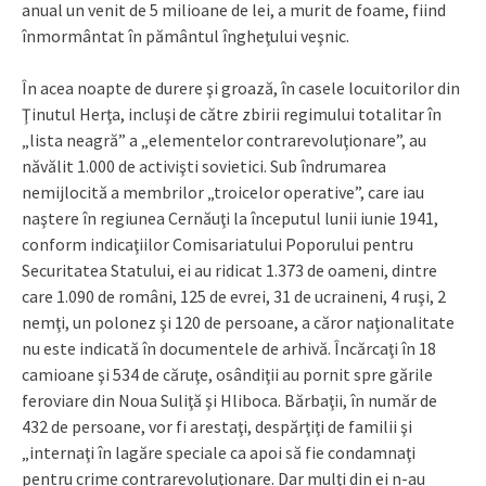
anual un venit de 5 milioane de lei, a murit de foame, fiind
înmormântat în pământul îngheţului veşnic.
În acea noapte de durere şi groază, în casele locuitorilor din
Ţinutul Herţa, incluşi de către zbirii regimului totalitar în
„lista neagră” a „elementelor contrarevoluţionare”, au
năvălit 1.000 de activişti sovietici. Sub îndrumarea
nemijlocită a membrilor „troicelor operative”, care iau
naştere în regiunea Cernăuţi la începutul lunii iunie 1941,
conform indicaţiilor Comisariatului Poporului pentru
Securitatea Statului, ei au ridicat 1.373 de oameni, dintre
care 1.090 de români, 125 de evrei, 31 de ucraineni, 4 ruşi, 2
nemţi, un polonez şi 120 de persoane, a căror naţionalitate
nu este indicată în documentele de arhivă. Încărcaţi în 18
camioane şi 534 de căruţe, osândiţii au pornit spre gările
feroviare din Noua Suliţă şi Hliboca. Bărbaţii, în număr de
432 de persoane, vor fi arestaţi, despărţiţi de familii şi
„internaţi în lagăre speciale ca apoi să fie condamnaţi
pentru crime contrarevoluţionare. Dar mulţi din ei n-au