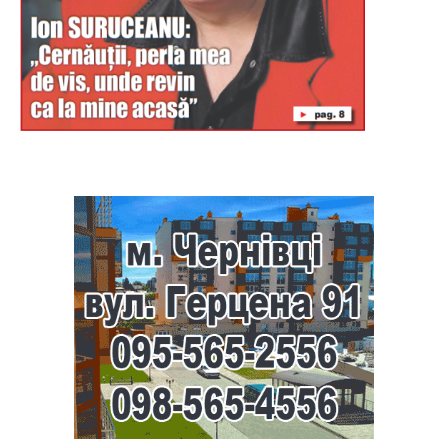
Буковина