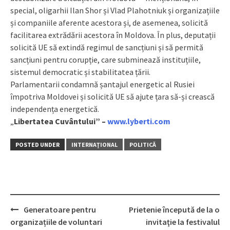
special, oligarhii Ilan Shor și Vlad Plahotniuk și organizațiile
și companiile aferente acestora și, de asemenea, solicită
facilitarea extrădării acestora în Moldova. În plus, deputații
solicită UE să extindă regimul de sancțiuni și să permită
sancțiuni pentru corupție, care subminează instituțiile,
sistemul democratic și stabilitatea țării.
Parlamentarii condamnă șantajul energetic al Rusiei
împotriva Moldovei și solicită UE să ajute țara să-și crească
independența energetică.
„
Libertatea Cuvântului” –
www.lyberti.com
POSTED UNDER
INTERNAŢIONAL
POLITICĂ
Generatoare pentru
Prietenie începută de la o
Post
organizațiile de voluntari
invitaţie la festivalul