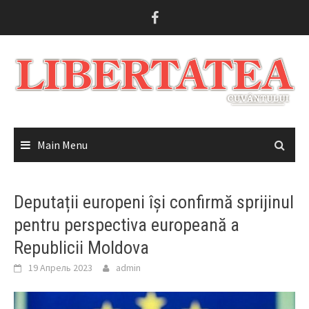
Skip
to
content
Main Menu
Deputații europeni își confirmă sprijinul
pentru perspectiva europeană a
Republicii Moldova
19 Апрель 2023
admin