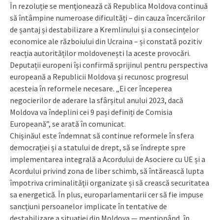
În rezoluție se menţionează că Republica Moldova continuă
să întâmpine numeroase dificultăți – din cauza încercărilor
de șantaj și destabilizare a Kremlinului și a consecințelor
economice ale războiului din Ucraina – și constată pozitiv
reacția autorităților moldovenești la aceste provocări.
Deputații europeni își confirmă sprijinul pentru perspectiva
europeană a Republicii Moldova și recunosc progresul
acesteia în reformele necesare. „Ei cer începerea
negocierilor de aderare la sfârșitul anului 2023, dacă
Moldova va îndeplini cei 9 pași definiți de Comisia
Europeană”, se arată în comunicat.
Chișinăul este îndemnat să continue reformele în sfera
democrației și a statului de drept, să se îndrepte spre
implementarea integrală a Acordului de Asociere cu UE și a
Acordului privind zona de liber schimb, să întărească lupta
împotriva criminalităţii organizate și să crească securitatea
sa energetică. În plus, europarlamentarii cer să fie impuse
sancțiuni persoanelor implicate în tentative de
destabilizare a situației din Moldova — menționând, în