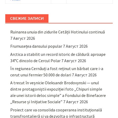
СВЕЖИЕ ЗАПИСИ
Ruinarea unuia din zidurile Cetății Hotinului continuă
7 Август 2026
Frumusețea dansului popular
7 Август 2026
Arctica a stabilit un record istoric de căldură: aproape
34°C dincolo de Cercul Polar
7 Август 2026
În regiunea Cernăuți a fost reținut un bărbat care i-a
cerut unui fermier 50.000 de dolari
7 Август 2026
A trecut în veșnicie Oleksandr Brodovynski — unul
dintre protagoniștii expoziției foto „Chipuri simple
ale unei istorii deloc simple” a Fondului de Binefacere
„Resurse și Inițiative Sociale”
7 Август 2026
Proiect care va consolida cooperarea instituțională
transfrontalieră și va dezvolta o infrastructură