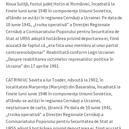
Noua Suliță, fostul județ Hotin al României, încadrată la
finele lunii iunie 1940 în componența Uniunii Sovietice,
aflându-se astăzi în regiunea Cernăuți a Ucrainei. Pe data de
10 iunie 1941, ,,troika operativă” a Direcției Regionale
Cernăuți a Comisariatului Poporului pentru Securitatea de
Stat al URSS adoptă hotărârea privind deportarea ei, fiind
acuzată de faptul că ,,era fiica unui membru al unui partid
contrarevoluționar”. Reabilitată conform Legii Ucrainei
,,Despre reabilitarea victimelor represaliilor politice în
Ucraina” din 17 aprilie 1991.
CATRINIUC Saveta a lui Toader, născută la 1902, în
localitatea Marșenița (Marșinți) din Basarabia, încadrată la
finele lunii iunie 1940 în componența Uniunii Sovietice,
aflându-se astăzi în regiunea Cernăuți a Ucrainei,
neștiutoare de carte, țărancă. Pe data de 10 iunie 1941,
,,troika operativă” a Direcției Regionale Cernăuți a
Comisariatului Poporului pentru Securitatea de Stat al
URSS adoptă hotărârea privind deportarea ei, fiind acuzată