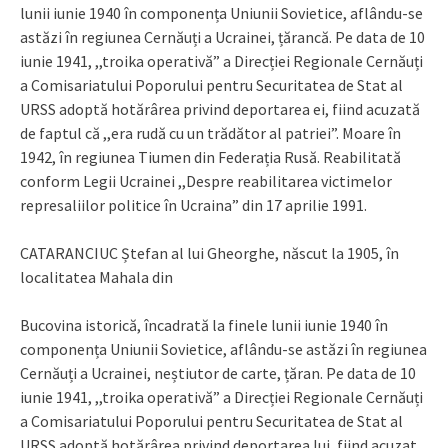
lunii iunie 1940 în componența Uniunii Sovietice, aflându-se
astăzi în regiunea Cernăuți a Ucrainei, țărancă. Pe data de 10
iunie 1941, ,,troika operativă” a Direcției Regionale Cernăuți
a Comisariatului Poporului pentru Securitatea de Stat al
URSS adoptă hotărârea privind deportarea ei, fiind acuzată
de faptul că ,,era rudă cu un trădător al patriei”. Moare în
1942, în regiunea Tiumen din Federația Rusă. Reabilitată
conform Legii Ucrainei ,,Despre reabilitarea victimelor
represaliilor politice în Ucraina” din 17 aprilie 1991.
CATARANCIUC Ștefan al lui Gheorghe, născut la 1905, în
localitatea Mahala din
Bucovina istorică, încadrată la finele lunii iunie 1940 în
componența Uniunii Sovietice, aflându-se astăzi în regiunea
Cernăuți a Ucrainei, neștiutor de carte, țăran. Pe data de 10
iunie 1941, ,,troika operativă” a Direcției Regionale Cernăuți
a Comisariatului Poporului pentru Securitatea de Stat al
URSS adoptă hotărârea privind deportarea lui, fiind acuzat