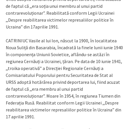
de faptul că ,,era soția unui membru al unui partid
contrarevoluționar”. Reabilitată conform Legii Ucrainei
,,Despre reabilitarea victimelor represaliilor politice în
Ucraina” din 17aprilie 1991.
CATRINIUC Vasile al lui Ion, născut la 1900, în localitatea
Noua Suliță din Basarabia, încadrată la finele lunii iunie 1940
în componența Uniunii Sovietice, aflându-se astăzi în
regiunea Cernăuți a Ucrainei, țăran. Pe data de 10 iunie 1941,
,,troika operativă” a Direcției Regionale Cernăuți a
Comisariatului Poporului pentru Securitatea de Stat al
URSS adoptă hotărârea privind deportarea lui, fiind acuzat
de faptul că ,,era membru al unui partid
contrarevoluționar”. Moare în 1954, în regiunea Tiumen din
Federația Rusă. Reabilitat conform Legii Ucrainei ,,Despre
reabilitarea victimelor represaliilor politice în Ucraina” din
17 aprilie 1991.