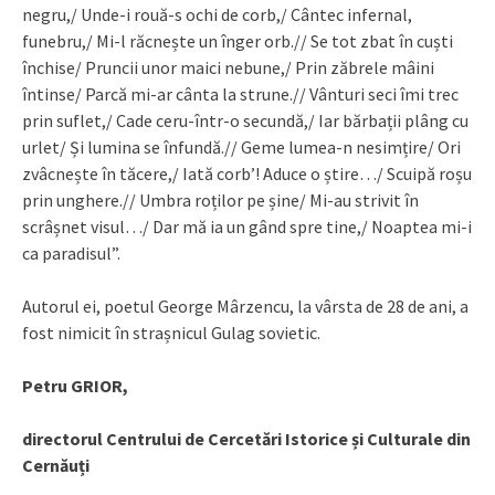
negru,/ Unde-i rouă-s ochi de corb,/ Cântec infernal,
funebru,/ Mi-l răcnește un înger orb.// Se tot zbat în cuști
închise/ Pruncii unor maici nebune,/ Prin zăbrele mâini
întinse/ Parcă mi-ar cânta la strune.// Vânturi seci îmi trec
prin suflet,/ Cade ceru-într-o secundă,/ Iar bărbații plâng cu
urlet/ Și lumina se înfundă.// Geme lumea-n nesimțire/ Ori
zvâcnește în tăcere,/ Iată corb’! Aduce o știre…/ Scuipă roșu
prin unghere.// Umbra roților pe șine/ Mi-au strivit în
scrâșnet visul…/ Dar mă ia un gând spre tine,/ Noaptea mi-i
ca paradisul”.
Autorul ei, poetul George Mârzencu, la vârsta de 28 de ani, a
fost nimicit în strașnicul Gulag sovietic.
Petru GRIOR,
directorul Centrului de Cercetări Istorice și Culturale din
Cernăuți