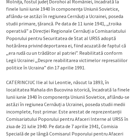
Molnița, fostul județ Dorohoi al României, încadrată la
finele lunii iunie 1940 în componența Uniunii Sovietice,
aflându-se astăzi în regiunea Cernăuți a Ucrainei, poseda
studii primare, țărancă. Pe data de 11 iunie 1941, ,,troika
operativă” a Direcției Regionale Cernăuți a Comisariatului
Poporului pentru Securitatea de Stat al URSS adoptă
hotărârea privind deportarea ei, fiind acuzată de faptul că
,,era rudă cu un trădător al patriei”. Reabilitată conform
Legii Ucrainei ,,Despre reabilitarea victimelor represaliilor
politice în Ucraina” din 17 aprilie 1991.
CATERINCIUC Ilie al lui Leontie, născut la 1893, în
localitatea Mahala din Bucovina istorică, încadrată la finele
lunii iunie 1940 în componența Uniunii Sovietice, aflându-se
astăzi în regiunea Cernăuți a Ucrainei, poseda studii medii
incomplete, fost primar. Este arestat de reprezentanții
Comisariatului Poporului pentru Afaceri Interne al URSS în
ziua de 21 iulie 1940. Pe data de 7 aprilie 1941, Comisia
Specială de pe lângă Comisarul Poporului pentru Afaceri