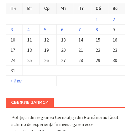
Пн
Вт
Ср
Чт
Пт
Сб
Вс
1
2
3
4
5
6
7
8
9
10
11
12
13
14
15
16
17
18
19
20
21
22
23
24
25
26
27
28
29
30
31
« Июл
СВЕЖИЕ ЗАПИСИ
Polițiștii din regiunea Cernăuți și din România au făcut
schimb de experiență în investigarea eco-