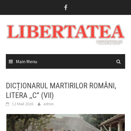
Skip
to
content
Main Menu
DICȚIONARUL MARTIRILOR ROMÂNI,
LITERA ,,C” (VII)
12 Май 2026
admin