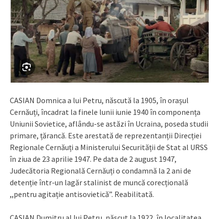
CASIAN Domnica a lui Petru, născută la 1905, în orașul
Cernăuți, încadrat la finele lunii iunie 1940 în componența
Uniunii Sovietice, aflându-se astăzi în Ucraina, poseda studii
primare, țărancă. Este arestată de reprezentanții Direcției
Regionale Cernăuți a Ministerului Securității de Stat al URSS
în ziua de 23 aprilie 1947. Pe data de 2 august 1947,
Judecătoria Regională Cernăuți o condamnă la 2 ani de
detenție într-un lagăr stalinist de muncă corecțională
,,pentru agitație antisovietică”. Reabilitată.
CASIAN Dumitru al lui Petru, născut la 1922, în localitatea