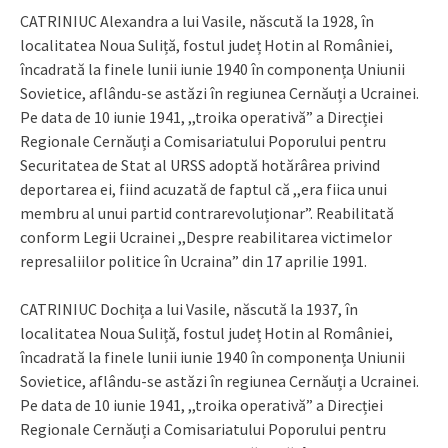
CATRINIUC Alexandra a lui Vasile, născută la 1928, în
localitatea Noua Suliță, fostul județ Hotin al României,
încadrată la finele lunii iunie 1940 în componența Uniunii
Sovietice, aflându-se astăzi în regiunea Cernăuți a Ucrainei.
Pe data de 10 iunie 1941, ,,troika operativă” a Direcției
Regionale Cernăuți a Comisariatului Poporului pentru
Securitatea de Stat al URSS adoptă hotărârea privind
deportarea ei, fiind acuzată de faptul că ,,era fiica unui
membru al unui partid contrarevoluționar”. Reabilitată
conform Legii Ucrainei ,,Despre reabilitarea victimelor
represaliilor politice în Ucraina” din 17 aprilie 1991.
CATRINIUC Dochița a lui Vasile, născută la 1937, în
localitatea Noua Suliță, fostul județ Hotin al României,
încadrată la finele lunii iunie 1940 în componența Uniunii
Sovietice, aflându-se astăzi în regiunea Cernăuți a Ucrainei.
Pe data de 10 iunie 1941, ,,troika operativă” a Direcției
Regionale Cernăuți a Comisariatului Poporului pentru