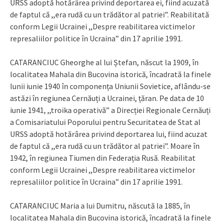
URSS adoptă hotărârea privind deportarea ei, fiind acuzată
de faptul că ,,era rudă cu un trădător al patriei”. Reabilitată
conform Legii Ucrainei ,,Despre reabilitarea victimelor
represaliilor politice în Ucraina” din 17 aprilie 1991.
CATARANCIUC Gheorghe al lui Ștefan, născut la 1909, în
localitatea Mahala din Bucovina istorică, încadrată la finele
lunii iunie 1940 în componența Uniunii Sovietice, aflându-se
astăzi în regiunea Cernăuți a Ucrainei, țăran. Pe data de 10
iunie 1941, ,,troika operativă” a Direcției Regionale Cernăuți
a Comisariatului Poporului pentru Securitatea de Stat al
URSS adoptă hotărârea privind deportarea lui, fiind acuzat
de faptul că ,,era rudă cu un trădător al patriei”. Moare în
1942, în regiunea Tiumen din Federația Rusă. Reabilitat
conform Legii Ucrainei ,,Despre reabilitarea victimelor
represaliilor politice în Ucraina” din 17 aprilie 1991.
CATARANCIUC Maria a lui Dumitru, născută la 1885, în
localitatea Mahala din Bucovina istorică, încadrată la finele