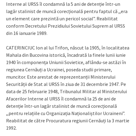
Interne al URSS îl condamnă la 5 ani de detenție într-un
lagăr stalinist de muncă corecțională pentru faptul că ,,era
un element care prezintă un pericol social”. Reabilitat
conform Decretului Prezidiului Sovietului Suprem al URSS
din 16 ianuarie 1989.
CATERINCIUC Ion al lui Trifon, născut la 1905, în localitatea
Mahala din Bucovina istorică, încadrată la finele lunii iunie
1940 în componența Uniunii Sovietice, aflându-se astăzi în
regiunea Cernăuți a Ucrainei, poseda studii primare,
muncitor. Este arestat de reprezentanții Ministerului
Securității de Stat al URSS în ziua de 31 decembrie 1947. Pe
data de 25 februarie 1948, Tribunalul Militar al Ministerului
Afacerilor Interne al URSS îl condamnă la 25 de ani de
detenție într-un lagăr stalinist de muncă corecțională
,,pentru relațiile cu Organizația Naționaliștilor Ucraineni”.
Reabilitat de către Procuratura regiunii Cernăuți la 3 martie
1992.