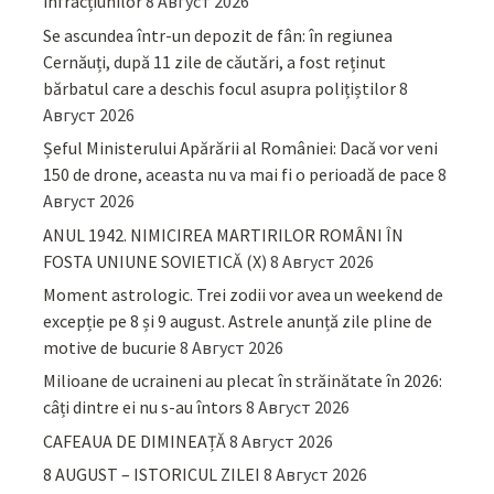
infracțiunilor
8 Август 2026
Se ascundea într-un depozit de fân: în regiunea
Cernăuți, după 11 zile de căutări, a fost reținut
bărbatul care a deschis focul asupra polițiștilor
8
Август 2026
Șeful Ministerului Apărării al României: Dacă vor veni
150 de drone, aceasta nu va mai fi o perioadă de pace
8
Август 2026
ANUL 1942. NIMICIREA MARTIRILOR ROMÂNI ÎN
FOSTA UNIUNE SOVIETICĂ (X)
8 Август 2026
Moment astrologic. Trei zodii vor avea un weekend de
excepție pe 8 și 9 august. Astrele anunță zile pline de
motive de bucurie
8 Август 2026
Milioane de ucraineni au plecat în străinătate în 2026:
câți dintre ei nu s-au întors
8 Август 2026
CAFEAUA DE DIMINEAȚĂ
8 Август 2026
8 AUGUST – ISTORICUL ZILEI
8 Август 2026