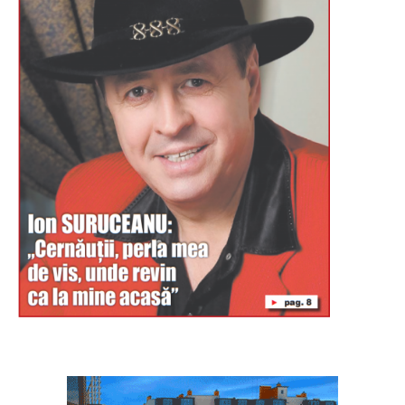
Буковина