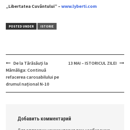
„Libertatea Cuvântului” –
www.lyberti.com
POSTED UNDER
ISTORIE
De la Tărăsăuți la
13 MAI – ISTORICUL ZILEI
Post
Mămăliga: Continuă
navigation
refacerea carosabilului pe
drumul național N-10
Добавить комментарий
Для отправки комментария вам необходимо