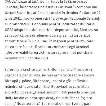
CAULEA Lazăr al lui Anton, născut la 1892, în orașul
Cernăuți, încadrat la finele lunii iunie 1940 în componența
Uniunii Sovietice, aflându-se astăzi în Ucraina. Pe data de 12
iunie 1941, ,,troika operativă” a Direcției Regionale Cernăuți
a Comisariatului Poporului pentru Securitatea de Stat al
URSS adoptă hotărârea privind deportarea lui, fiind acuzat
de faptul că ,,era un element care prezintă un pericol
social”. Moare în iunie 1941, în vagonul pentru vite, care-l
ducea spre Siberia. Reabilitat conform Legii Ucrainei
,,Despre reabilitarea victimelor represaliilor politice în
Ucraina” din 17 aprilie 1991.
Suferințele cristice ale martirilor neamului îndurate în
vagoanele pentru vite, închise ermetic cu șapte zăvoare,
fără apă și pâine, fără soare, unde și-a găsit sfârșitul
mândrul și nevinovatul fiu al Bucovinei, au constituit
subiectul poeziei ,,Trenul morții”: ,,Roți perechi vuiesc pe
linii,/ Iar din vale tot spre deal,/ Cruci de fier se-înșir ca
spinii,/ Noaptea parcă-i de metal.// Unde-i verde, pare