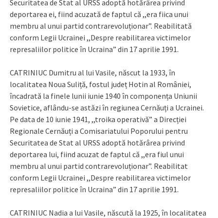
Securitatea de Stat al URSS adoptă hotărârea privind
deportarea ei, fiind acuzată de faptul că ,,era fiica unui
membru al unui partid contrarevoluționar”. Reabilitată
conform Legii Ucrainei ,,Despre reabilitarea victimelor
represaliilor politice în Ucraina” din 17 aprilie 1991.
CATRINIUC Dumitru al lui Vasile, născut la 1933, în
localitatea Noua Suliță, fostul județ Hotin al României,
încadrată la finele lunii iunie 1940 în componența Uniunii
Sovietice, aflându-se astăzi în regiunea Cernăuți a Ucrainei.
Pe data de 10 iunie 1941, ,,troika operativă” a Direcției
Regionale Cernăuți a Comisariatului Poporului pentru
Securitatea de Stat al URSS adoptă hotărârea privind
deportarea lui, fiind acuzat de faptul că ,,era fiul unui
membru al unui partid contrarevoluționar”. Reabilitat
conform Legii Ucrainei ,,Despre reabilitarea victimelor
represaliilor politice în Ucraina” din 17 aprilie 1991.
CATRINIUC Nadia a lui Vasile, născută la 1925, în localitatea