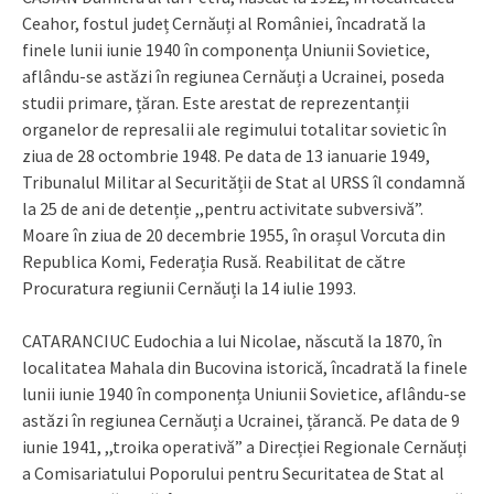
Ceahor, fostul județ Cernăuți al României, încadrată la
finele lunii iunie 1940 în componența Uniunii Sovietice,
aflându-se astăzi în regiunea Cernăuți a Ucrainei, poseda
studii primare, țăran. Este arestat de reprezentanții
organelor de represalii ale regimului totalitar sovietic în
ziua de 28 octombrie 1948. Pe data de 13 ianuarie 1949,
Tribunalul Militar al Securității de Stat al URSS îl condamnă
la 25 de ani de detenție ,,pentru activitate subversivă”.
Moare în ziua de 20 decembrie 1955, în orașul Vorcuta din
Republica Komi, Federația Rusă. Reabilitat de către
Procuratura regiunii Cernăuți la 14 iulie 1993.
CATARANCIUC Eudochia a lui Nicolae, născută la 1870, în
localitatea Mahala din Bucovina istorică, încadrată la finele
lunii iunie 1940 în componența Uniunii Sovietice, aflându-se
astăzi în regiunea Cernăuți a Ucrainei, țărancă. Pe data de 9
iunie 1941, ,,troika operativă” a Direcției Regionale Cernăuți
a Comisariatului Poporului pentru Securitatea de Stat al