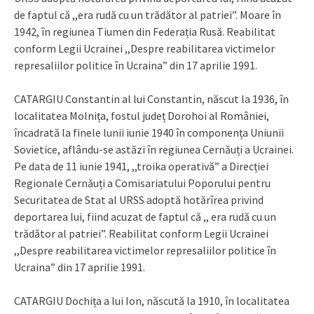
de faptul că ,,era rudă cu un trădător al patriei”. Moare în
1942, în regiunea Tiumen din Federația Rusă. Reabilitat
conform Legii Ucrainei ,,Despre reabilitarea victimelor
represaliilor politice în Ucraina” din 17 aprilie 1991.
CATARGIU Constantin al lui Constantin, născut la 1936, în
localitatea Molnița, fostul județ Dorohoi al României,
încadrată la finele lunii iunie 1940 în componența Uniunii
Sovietice, aflându-se astăzi în regiunea Cernăuți a Ucrainei.
Pe data de 11 iunie 1941, ,,troika operativă” a Direcției
Regionale Cernăuți a Comisariatului Poporului pentru
Securitatea de Stat al URSS adoptă hotărîrea privind
deportarea lui, fiind acuzat de faptul că ,, era rudă cu un
trădător al patriei”. Reabilitat conform Legii Ucrainei
,,Despre reabilitarea victimelor represaliilor politice în
Ucraina” din 17 aprilie 1991.
CATARGIU Dochița a lui Ion, născută la 1910, în localitatea