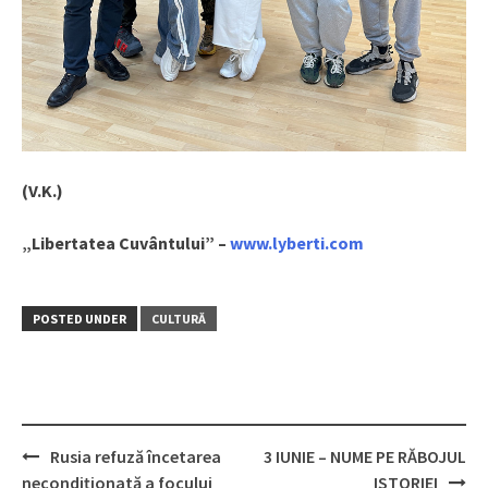
(V.K.)
„Libertatea Cuvântului” –
www.lyberti.com
POSTED UNDER
CULTURĂ
Rusia refuză încetarea
3 IUNIE – NUME PE RĂBOJUL
Post
necondiționată a focului
ISTORIEI