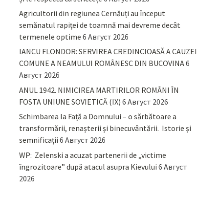
Agricultorii din regiunea Cernăuți au început
semănatul rapiței de toamnă mai devreme decât
termenele optime
6 Август 2026
IANCU FLONDOR: SERVIREA CREDINCIOASĂ A CAUZEI
COMUNE A NEAMULUI ROMÂNESC DIN BUCOVINA
6
Август 2026
ANUL 1942. NIMICIREA MARTIRILOR ROMÂNI ÎN
FOSTA UNIUNE SOVIETICĂ (IX)
6 Август 2026
Schimbarea la Față a Domnului – o sărbătoare a
transformării, renașterii și binecuvântării. Istorie și
semnificații
6 Август 2026
WP: Zelenski a acuzat partenerii de „victime
îngrozitoare” după atacul asupra Kievului
6 Август
2026