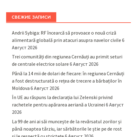
СВЕЖИЕ ЗАПИСИ
Andrii Sybiga: RF încearcă să provoace o nouă criză
alimentară globală prin atacuri asupra navelor civile
6
Август 2026
Trei comunități din regiunea Cernăuți au primit seturi
de centrale electrice solare
6 Август 2026
Până la 14 mii de dolari de fiecare: în regiunea Cernăuți
a fost destructurată o rețea de trecere a bărbaților în
Moldova
6 Август 2026
În UE au răspuns la declarația lui Zelenski privind
rachetele pentru apărarea aeriană a Ucrainei
6 Август
2026
La 99 de ani ai săi muncește de la revărsatul zorilor și
până noaptea târziu, iar sărbătorile le știe pe de rost
și le respectă cu strictețe
6 Август 2026