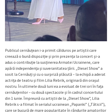
Publicul cernăuțean i-a primit călduros pe artiștii care
creează o bună dispoziție și prin prezența la concert și-a
adus o contribuție la susținerea Armatei Ucrainene, care
apără independența și suveranitatea țării. „Diesel Show” a
sosit la Cernăuți și cu o surpriză plăcută – la echipă a aderat
actrița de teatru și film Lilia Rebrik, originară din orașul
nostru. În ultimele două luni ea a evoluat de trei ori în fața
cernăuțenilor – cu două spectacole și în cadrul concertului
din 1 iunie. Împreună cu artiștii de la „Diesel Show”, Lilia
Rebrik s-a filmat în serialul ucrainean „Papanki” („Tăticii”),
care se bucură de mare popularitate în rândurile amatorilor