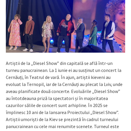
Artiștii de la „Diesel Show” din capitală se află într-un
turneu panucrainean. La 1 iunie ei au susținut un concert la
Cernăuți, în Teatrul de vară. În ajun, artiștii kieveni au
evoluat la Ternopil, iar de la Cernăuți au plecat la Lviv, unde
aveau planificate două concerte. Evoluările „Diesel Show”
au întotdeauna priză la spectatori și în majoritatea
cazurilor sălile de concert sunt arhipline. În 2025 se
împlinesc 10 ani de la lansarea Proiectului „Diesel Show”.
Artiștii umoriști de la Kiev se prezintă în cadrul turneului
panucrainean cu cele mai renumite scenete. Turneul este