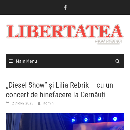
Skip
to
content
Main Menu
„Diesel Show” și Lilia Rebrik – cu un
concert de binefacere la Cernăuți
2 Июнь 2025
admin