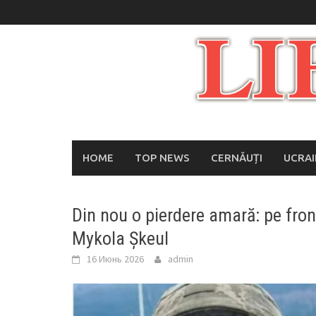
Skip
to
content
HOME
TOP NEWS
CERNĂUȚI
UCRA
Din nou o pierdere amară: pe fron
Mykola Șkeul
16 Июнь 2026
admin