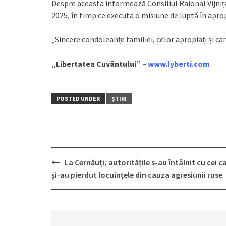
Despre aceasta informează Consiliul Raional Vijnița
2025, în timp ce executa o misiune de luptă în aprop
„Sincere condoleanțe familiei, celor apropiați și ca
„Libertatea Cuvântului” –
www.lyberti.com
POSTED UNDER
ȘTIRI
La Cernăuți, autoritățile s-au întâlnit cu cei c
Post
și-au pierdut locuințele din cauza agresiunii ruse
navigation