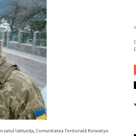
h
C
D
in satul Iablunița, Comunitatea Teritorială Koneatyn.