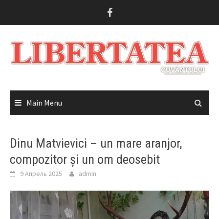
Skip
to
content
Main Menu
Dinu Matvievici – un mare aranjor,
compozitor și un om deosebit
9 Апрель 2025
admin