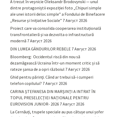
A trecut în veșnicie Oleksandr Brodovynski — unul
dintre protagoniștii expoziției foto „Chipuri simple
ale unei istorii deloc simple” a Fondului de Binefacere
„Resurse și Inițiative Sociale”
7 Август 2026
Proiect care va consolida cooperarea instituțională
transfrontalieră și va dezvolta o infrastructură
modernă
7 Август 2026
DIN LUMEA GÂNDURILOR REBELE
7 Август 2026
Bloomberg: Occidentul riscă din nou să
dezamăgească Ucraina într-un moment critic și să
rateze șansa de a opri războiul
7 Август 2026
Ghid pentru părinţi. Când ar trebui să-i cumperi
telefon copilului?
7 Август 2026
CARINA ȘTEFANESA DIN MARȘINȚI A INTRAT ÎN
TOPUL PRESELECȚIEI NAȚIONALE PENTRU
EUROVISION JUNIOR- 2026
7 Август 2026
La Cernăuți, trupele speciale au pus cătușe unui șofer