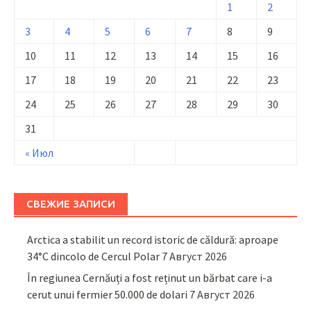
1
2
3
4
5
6
7
8
9
10
11
12
13
14
15
16
17
18
19
20
21
22
23
24
25
26
27
28
29
30
31
« Июл
СВЕЖИЕ ЗАПИСИ
Arctica a stabilit un record istoric de căldură: aproape
34°C dincolo de Cercul Polar
7 Август 2026
În regiunea Cernăuți a fost reținut un bărbat care i-a
cerut unui fermier 50.000 de dolari
7 Август 2026