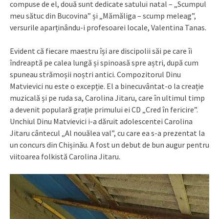
compuse de el, două sunt dedicate satului natal – „Scumpul
meu sătuc din Bucovina” și „Mămăliga – scump meleag”,
versurile aparținându-i profesoarei locale, Valentina Tanas.
Evident că fiecare maestru își are discipolii săi pe care îi
îndreaptă pe calea lungă și spinoasă spre aștri, după cum
spuneau strămoșii noștri antici. Compozitorul Dinu
Matvievici nu este o excepție. El a binecuvântat-o la creație
muzicală și pe ruda sa, Carolina Jitaru, care în ultimul timp
a devenit populară grație primului ei CD „Cred în fericire”.
Unchiul Dinu Matvievici i-a dăruit adolescentei Carolina
Jitaru cântecul „Al nouălea val”, cu care ea s-a prezentat la
un concurs din Chișinău. A fost un debut de bun augur pentru
viitoarea folkistă Carolina Jitaru.