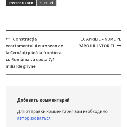
POSTED UNDER
CULTURĂ
Construcția
10 APRILIE – NUME PE
Post
ecartamentului european de
RĂBOJUL ISTORIEI
navigation
la Cernăuți până la frontiera
cu România va costa 7,4
miliarde grivne
Добавить комментарий
Для отправки комментария вам необходимо
авторизоваться
.