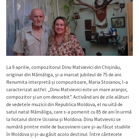
La 9 aprilie, compozitorul Dinu Matvievici din Chișinău,
originar din Mămăliga, și-a marcat jubileul de 75 de ani.
Renumita interpretă și compozitoare, Maria Stoianov, l-a
caracterizat astfel: „Dinu Matvievici este un mare aranjor,
compozitor și un om deosebit”. Activând ani de zile alături
de vedetele muzicii din Republica Moldova, el nu uită de
satul natal Mămăliga, care s-a pomenit cu 85 de ani în urmă
la hotarul dintre Ucraina și Moldova. Dinu Matvievici se
numără printre miile de bucovineni care și-au făcut studiile
în Moldova și și-au găsit acolo destinul. Între cântecele