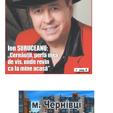
Буковина