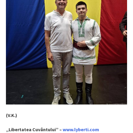
(
V.K.)
„Libertatea Cuvântului” –
www.lyberti.com