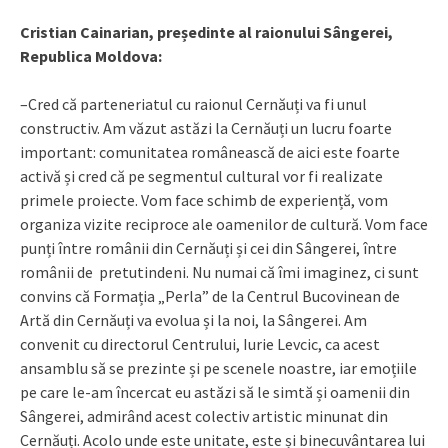
Cristian Cainarian, președinte al raionului Sângerei,
Republica Moldova:
–Cred că parteneriatul cu raionul Cernăuți va fi unul
constructiv. Am văzut astăzi la Cernăuți un lucru foarte
important: comunitatea românească de aici este foarte
activă și cred că pe segmentul cultural vor fi realizate
primele proiecte. Vom face schimb de experiență, vom
organiza vizite reciproce ale oamenilor de cultură. Vom face
punți între românii din Cernăuți și cei din Sângerei, între
românii de pretutindeni. Nu numai că îmi imaginez, ci sunt
convins că Formația „Perla” de la Centrul Bucovinean de
Artă din Cernăuți va evolua și la noi, la Sângerei. Am
convenit cu directorul Centrului, Iurie Levcic, ca acest
ansamblu să se prezinte și pe scenele noastre, iar emoțiile
pe care le-am încercat eu astăzi să le simtă și oamenii din
Sângerei, admirând acest colectiv artistic minunat din
Cernăuți. Acolo unde este unitate, este și binecuvântarea lui