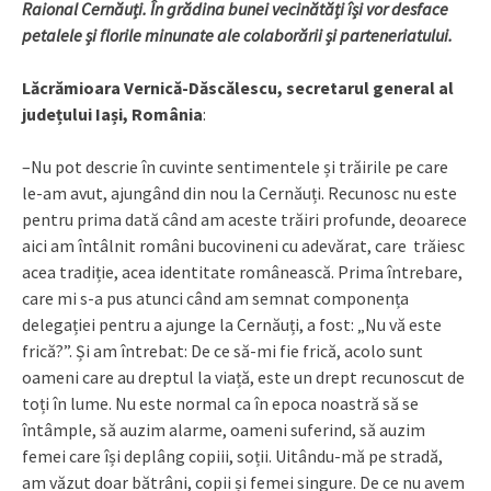
Raional Cernăuți. În grădina bunei vecinătăți își vor desface
petalele și florile minunate ale colaborării și parteneriatului.
Lăcrămioara Vernică-Dăscălescu, secretarul general al
județului Iași, România
:
–Nu pot descrie în cuvinte sentimentele și trăirile pe care
le-am avut, ajungând din nou la Cernăuți. Recunosc nu este
pentru prima dată când am aceste trăiri profunde, deoarece
aici am întâlnit români bucovineni cu adevărat, care trăiesc
acea tradiție, acea identitate românească. Prima întrebare,
care mi s-a pus atunci când am semnat componența
delegației pentru a ajunge la Cernăuți, a fost: „Nu vă este
frică?”. Și am întrebat: De ce să-mi fie frică, acolo sunt
oameni care au dreptul la viață, este un drept recunoscut de
toți în lume. Nu este normal ca în epoca noastră să se
întâmple, să auzim alarme, oameni suferind, să auzim
femei care își deplâng copiii, soții. Uitându-mă pe stradă,
am văzut doar bătrâni, copii și femei singure. De ce nu avem