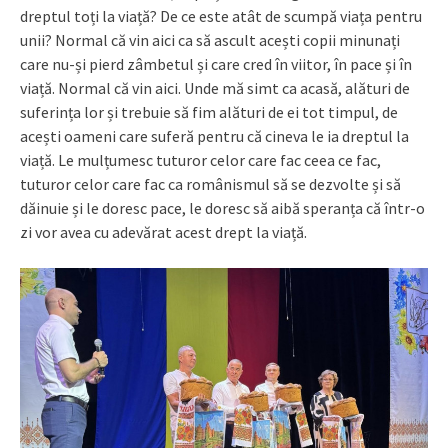
dreptul toți la viață? De ce este atât de scumpă viața pentru
unii? Normal că vin aici ca să ascult acești copii minunați
care nu-și pierd zâmbetul și care cred în viitor, în pace și în
viață. Normal că vin aici. Unde mă simt ca acasă, alături de
suferința lor și trebuie să fim alături de ei tot timpul, de
acești oameni care suferă pentru că cineva le ia dreptul la
viață. Le mulțumesc tuturor celor care fac ceea ce fac,
tuturor celor care fac ca românismul să se dezvolte și să
dăinuie și le doresc pace, le doresc să aibă speranța că într-o
zi vor avea cu adevărat acest drept la viață.