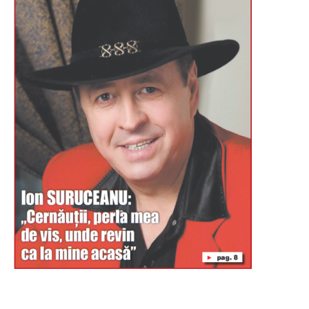
Буковина