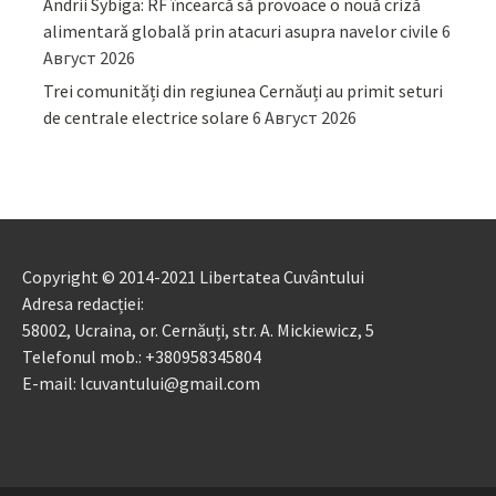
Andrii Sybiga: RF încearcă să provoace o nouă criză
alimentară globală prin atacuri asupra navelor civile
6
Август 2026
Trei comunități din regiunea Cernăuți au primit seturi
de centrale electrice solare
6 Август 2026
Copyright © 2014-2021 Libertatea Cuvântului
Adresa redacției:
58002, Ucraina, or. Cernăuți, str. A. Mickiewicz, 5
Telefonul mob.: +380958345804
E-mail: lcuvantului@gmail.com