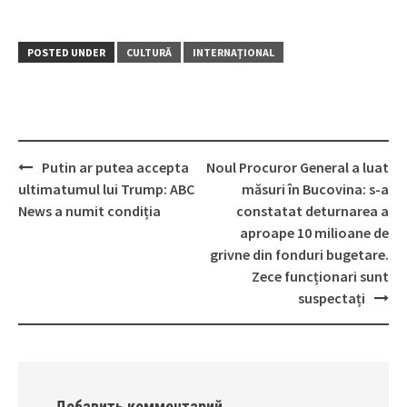
POSTED UNDER
CULTURĂ
INTERNAŢIONAL
Putin ar putea accepta
Noul Procuror General a luat
Post
ultimatumul lui Trump: ABC
măsuri în Bucovina: s-a
navigation
News a numit condiția
constatat deturnarea a
aproape 10 milioane de
grivne din fonduri bugetare.
Zece funcționari sunt
suspectați
Добавить комментарий