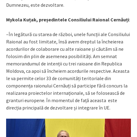
Dumnezeu, este dezvoltare.
Mykola Kuțak, președintele Consiliului Raional Cernăuți
:
–În legătură cu starea de război, unele funcții ale Consiliului
Raional au fost limitate, însă avem dreptul la încheierea
acordurilor de colaborare cu alte raioane și căutăm să ne
folosim din plin de asemenea posibilități. Am semnat
memorandumul de intenții cu trei raioane din Republica
Moldova, ca apoi să încheiem acordurile respective. Aceasta
le va permite celor 33 de comunități teritoriale din
componența raionului Cernăuți să participe fără concurs la
realizarea proiectelor internaționale, să se folosească de
granturi europene. În momentul de față aceasta este
direcția principală de dezvoltare și integrare în UE.