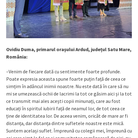
Ovidiu Duma, primarul orașului Ardud, județul Satu Mare,
România:
–Venim de fiecare dată cu sentimente foarte profunde.
Poate expresia aceasta spune foarte puțin față de ceea ce
simțim în adâncul inimii noastre. Nu este dată în care să nu
mi se umezească ochii de lacrimi la tot ce găsim aici și la tot
ce transmit mai ales acești copii minunați, care au fost
educați în spiritul iubirii față de neamul lor, de tot ceea ce
ține de identitatea lor. De aceea venim, oricât de mare ar fi
distanța, dar distanța dintre sufletele noastre este mică.
Suntem același suflet. Împreună cu colegii mei, împreună cu
cei care simt la fel ca și comunitatea românească de aici, nu