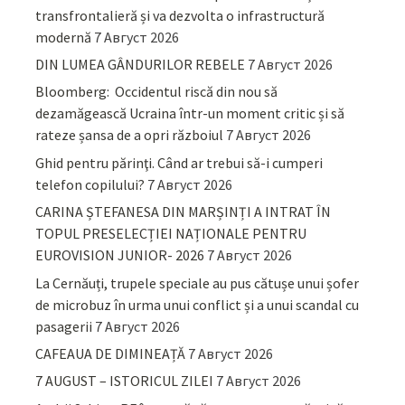
transfrontalieră și va dezvolta o infrastructură
modernă
7 Август 2026
DIN LUMEA GÂNDURILOR REBELE
7 Август 2026
Bloomberg: Occidentul riscă din nou să
dezamăgească Ucraina într-un moment critic și să
rateze șansa de a opri războiul
7 Август 2026
Ghid pentru părinţi. Când ar trebui să-i cumperi
telefon copilului?
7 Август 2026
CARINA ȘTEFANESA DIN MARȘINȚI A INTRAT ÎN
TOPUL PRESELECȚIEI NAȚIONALE PENTRU
EUROVISION JUNIOR- 2026
7 Август 2026
La Cernăuți, trupele speciale au pus cătușe unui șofer
de microbuz în urma unui conflict și a unui scandal cu
pasagerii
7 Август 2026
CAFEAUA DE DIMINEAȚĂ
7 Август 2026
7 AUGUST – ISTORICUL ZILEI
7 Август 2026