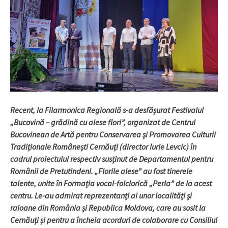
Recent, la Filarmonica Regională s-a desfășurat Festivalul
„Bucovină – grădină cu alese flori”, organizat de Centrul
Bucovinean de Artă pentru Conservarea și Promovarea Culturii
Tradiționale Românești Cernăuți (director Iurie Levcic) în
cadrul proiectului respectiv susținut de Departamentul pentru
Românii de Pretutindeni. „Florile alese” au fost tinerele
talente, unite în Formația vocal-folclorică „Perla” de la acest
centru. Le-au admirat reprezentanți ai unor localități și
raioane din România și Republica Moldova, care au sosit la
Cernăuți și pentru a încheia acorduri de colaborare cu Consiliul