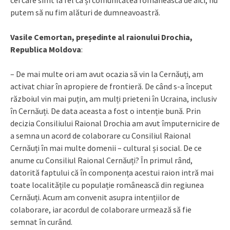
putem să nu fim alături de dumneavoastră.
Vasile Cemortan, președinte al raionului Drochia,
Republica Moldova
:
– De mai multe ori am avut ocazia să vin la Cernăuți, am
activat chiar în apropiere de frontieră. De când s-a început
războiul vin mai puțin, am mulți prieteni în Ucraina, inclusiv
în Cernăuți. De data aceasta a fost o intenție bună. Prin
decizia Consiliului Raional Drochia am avut împuternicire de
a semna un acord de colaborare cu Consiliul Raional
Cernăuți în mai multe domenii – cultural și social. De ce
anume cu Consiliul Raional Cernăuți? În primul rând,
datorită faptului că în componența acestui raion intră mai
toate localitățile cu populație românească din regiunea
Cernăuți. Acum am convenit asupra intențiilor de
colaborare, iar acordul de colaborare urmează să fie
semnat în curând.