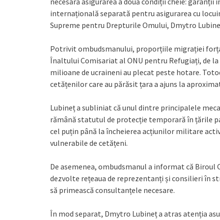
necesară asigurarea a două condiții cheie: garanții i
internațională separată pentru asigurarea cu locuin
Supreme pentru Drepturile Omului, Dmytro Lubineț,
Potrivit ombudsmanului, proporțiile migrației for
Înaltului Comisariat al ONU pentru Refugiați, de la 
milioane de ucraineni au plecat peste hotare. Totod
cetățenilor care au părăsit țara a ajuns la aproxima
Lubineț a subliniat că unul dintre principalele mec
rămână statutul de protecție temporară în țările pa
cel puțin până la încheierea acțiunilor militare activ
vulnerabile de cetățeni.
De asemenea, ombudsmanul a informat că Biroul Co
dezvolte rețeaua de reprezentanți și consilieri în str
să primească consultanțele necesare.
În mod separat, Dmytro Lubineț a atras atenția asup