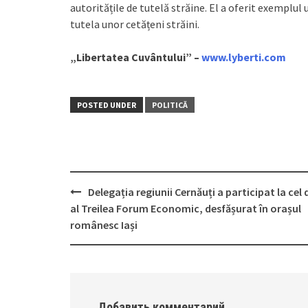
autoritățile de tutelă străine. El a oferit exemplul 
tutela unor cetățeni străini.
„Libertatea Cuvântului” –
www.lyberti.com
POSTED UNDER
POLITICĂ
Delegația regiunii Cernăuți a participat la cel 
Post
al Treilea Forum Economic, desfășurat în orașul
navigation
românesc Iași
Добавить комментарий