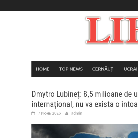
Skip
to
content
HOME
TOP NEWS
CERNĂUȚI
UCRA
Dmytro Lubineț: 8,5 milioane de uc
internațional, nu va exista o înt
7 Июнь 2026
admin