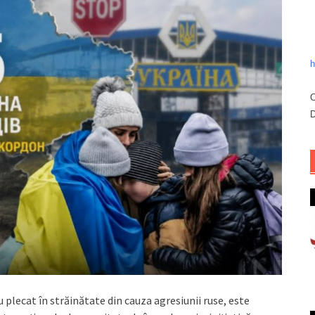
h
C
D
 plecat în străinătate din cauza agresiunii ruse, este