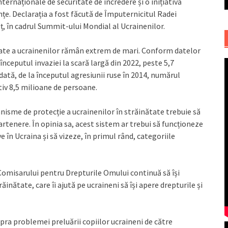
nternaționale de securitate de încredere și o inițiativă
țe. Declarația a fost făcută de Împuternicitul Radei
 în cadrul Summit-ului Mondial al Ucrainenilor.
țate a ucrainenilor rămân extrem de mari. Conform datelor
începutul invaziei la scară largă din 2022, peste 5,7
ată, de la începutul agresiunii ruse în 2014, numărul
tiv 8,5 milioane de persoane.
anisme de protecție a ucrainenilor în străinătate trebuie să
rtenere. În opinia sa, acest sistem ar trebui să funcționeze
e în Ucraina și să vizeze, în primul rând, categoriile
misarului pentru Drepturile Omului continuă să își
ăinătate, care îi ajută pe ucraineni să își apere drepturile și
ra problemei preluării copiilor ucraineni de către