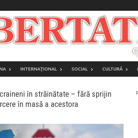
INA
INTERNAŢIONAL
SOCIAL
CULTURĂ
raineni în străinătate – fără sprijin
P
oarcere în masă a acestora