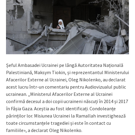
Șeful Ambasadei Ucrainei pe lângă Autoritatea Națională
Palestiniană, Maksym Tiokin, și reprezentantul Ministerului
Afacerilor Externe al Ucrainei, Oleg Nikolenko, au declarat
acest lucru într-un comentariu pentru Audiovizualul public
ucrainean. „Ministerul Afacerilor Externe al Ucrainei
confirmă decesul a doi copii ucraineni născuți în 2014 și 2017
în Fâșia Gaza. Aceștia au fost identificați. Condoleanțe
părinților lor. Misiunea Ucrainei la Ramallah investighează
toate circumstanțele tragediei și este în contact cu
familiile», a declarat Oleg Nikolenko.