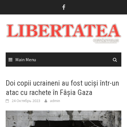
Skip
to
content
Main Menu
Doi copii ucraineni au fost uciși într-un
atac cu rachete în Fâșia Gaza
24 Октябрь 2023
admin