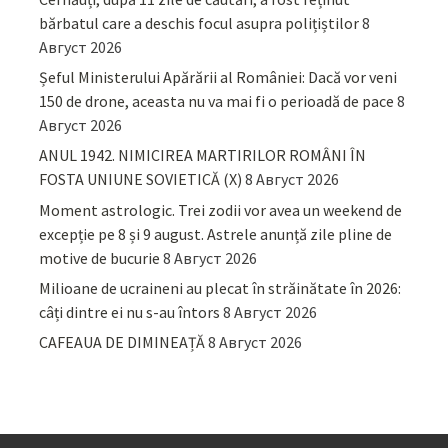
bărbatul care a deschis focul asupra polițiștilor
8
Август 2026
Șeful Ministerului Apărării al României: Dacă vor veni
150 de drone, aceasta nu va mai fi o perioadă de pace
8
Август 2026
ANUL 1942. NIMICIREA MARTIRILOR ROMÂNI ÎN
FOSTA UNIUNE SOVIETICĂ (X)
8 Август 2026
Moment astrologic. Trei zodii vor avea un weekend de
excepție pe 8 și 9 august. Astrele anunță zile pline de
motive de bucurie
8 Август 2026
Milioane de ucraineni au plecat în străinătate în 2026:
câți dintre ei nu s-au întors
8 Август 2026
CAFEAUA DE DIMINEAȚĂ
8 Август 2026