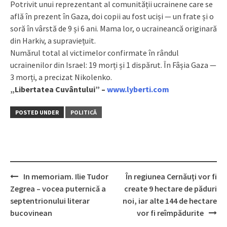
Potrivit unui reprezentant al comunității ucrainene care se
află în prezent în Gaza, doi copii au fost uciși — un frate și o
soră în vârstă de 9 și 6 ani. Mama lor, o ucraineancă originară
din Harkiv, a supraviețuit.
Numărul total al victimelor confirmate în rândul
ucrainenilor din Israel: 19 morți și 1 dispărut. În Fâșia Gaza —
3 morți, a precizat Nikolenko.
„Libertatea Cuvântului” –
www.lyberti.com
POSTED UNDER
POLITICĂ
In memoriam. Ilie Tudor
În regiunea Cernăuți vor fi
Post
Zegrea – vocea puternică a
create 9 hectare de păduri
navigation
septentrionului literar
noi, iar alte 144 de hectare
bucovinean
vor fi reîmpădurite