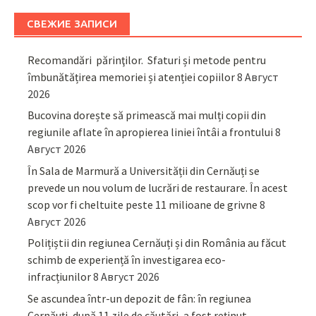
СВЕЖИЕ ЗАПИСИ
Recomandări părinţilor. Sfaturi și metode pentru
îmbunătățirea memoriei și atenției copiilor
8 Август
2026
Bucovina dorește să primească mai mulți copii din
regiunile aflate în apropierea liniei întâi a frontului
8
Август 2026
În Sala de Marmură a Universității din Cernăuți se
prevede un nou volum de lucrări de restaurare. În acest
scop vor fi cheltuite peste 11 milioane de grivne
8
Август 2026
Polițiștii din regiunea Cernăuți și din România au făcut
schimb de experiență în investigarea eco-
infracțiunilor
8 Август 2026
Se ascundea într-un depozit de fân: în regiunea
Cernăuți, după 11 zile de căutări, a fost reținut