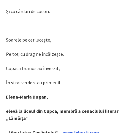
Și cu cârduri de cocori.
Soarele pe cer lucește,
Pe toți cu drag ne încălzește.
Copacii frumos au înverzit,
În strai verde s-au primenit.
Elena-Maria Dugan,
elevă la liceul din Cupca, membră a cenaclului literar
„Lămâița”
„Libertatea Cuvântului” –
www.lyberti.com