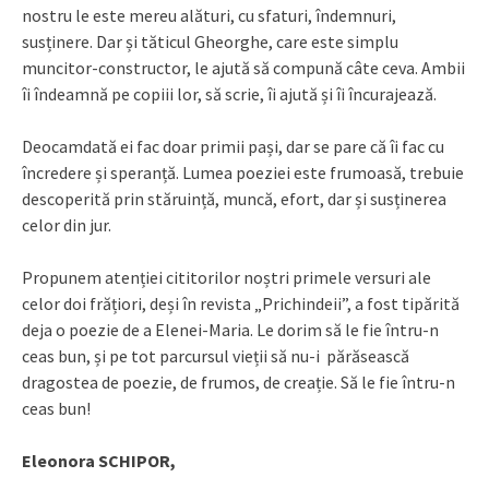
nostru le este mereu alături, cu sfaturi, îndemnuri,
susținere. Dar și tăticul Gheorghe, care este simplu
muncitor-constructor, le ajută să compună câte ceva. Ambii
îi îndeamnă pe copiii lor, să scrie, îi ajută și îi încurajează.
Deocamdată ei fac doar primii pași, dar se pare că îi fac cu
încredere și speranță. Lumea poeziei este frumoasă, trebuie
descoperită prin stăruință, muncă, efort, dar și susținerea
celor din jur.
Propunem atenției cititorilor noștri primele versuri ale
celor doi frățiori, deși în revista „Prichindeii”, a fost tipărită
deja o poezie de a Elenei-Maria. Le dorim să le fie întru-n
ceas bun, și pe tot parcursul vieții să nu-i părăsească
dragostea de poezie, de frumos, de creație. Să le fie întru-n
ceas bun!
Eleonora SCHIPOR,