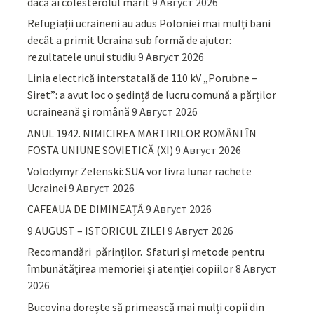
dacă ai colesterolul mărit
9 Август 2026
Refugiații ucraineni au adus Poloniei mai mulți bani
decât a primit Ucraina sub formă de ajutor:
rezultatele unui studiu
9 Август 2026
Linia electrică interstatală de 110 kV „Porubne –
Siret”: a avut loc o ședință de lucru comună a părților
ucraineană și română
9 Август 2026
ANUL 1942. NIMICIREA MARTIRILOR ROMÂNI ÎN
FOSTA UNIUNE SOVIETICĂ (XI)
9 Август 2026
Volodymyr Zelenski: SUA vor livra lunar rachete
Ucrainei
9 Август 2026
CAFEAUA DE DIMINEAȚĂ
9 Август 2026
9 AUGUST – ISTORICUL ZILEI
9 Август 2026
Recomandări părinţilor. Sfaturi și metode pentru
îmbunătățirea memoriei și atenției copiilor
8 Август
2026
Bucovina dorește să primească mai mulți copii din