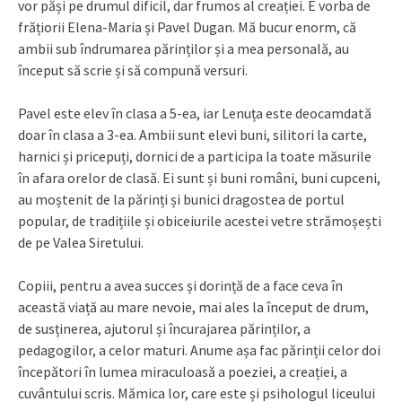
vor păși pe drumul dificil, dar frumos al creației. E vorba de
frățiorii Elena-Maria și Pavel Dugan. Mă bucur enorm, că
ambii sub îndrumarea părinților și a mea personală, au
început să scrie și să compună versuri.
Pavel este elev în clasa a 5-ea, iar Lenuța este deocamdată
doar în clasa a 3-ea. Ambii sunt elevi buni, silitori la carte,
harnici și pricepuți, dornici de a participa la toate măsurile
în afara orelor de clasă. Ei sunt și buni români, buni cupceni,
au moștenit de la părinți și bunici dragostea de portul
popular, de tradițiile și obiceiurile acestei vetre strămoșești
de pe Valea Siretului.
Copiii, pentru a avea succes și dorință de a face ceva în
această viață au mare nevoie, mai ales la început de drum,
de susținerea, ajutorul și încurajarea părinților, a
pedagogilor, a celor maturi. Anume așa fac părinții celor doi
începători în lumea miraculoasă a poeziei, a creației, a
cuvântului scris. Mămica lor, care este și psihologul liceului