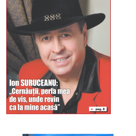
Буковина