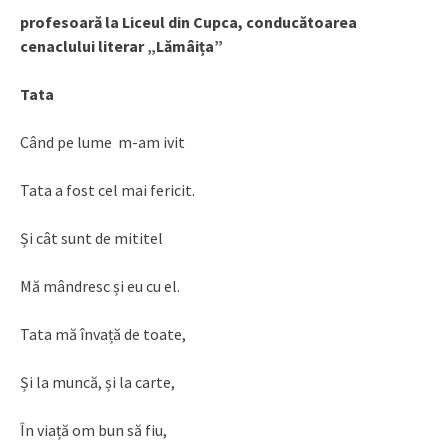
profesoară la Liceul din Cupca, conducătoarea
cenaclului literar „Lămâița”
Tata
Când pe lume m-am ivit
Tata a fost cel mai fericit.
Și cât sunt de mititel
Mă mândresc și eu cu el.
Tata mă învață de toate,
Și la muncă, și la carte,
În viață om bun să fiu,