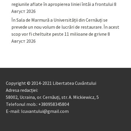
regiunile aflate în apropierea liniei întâi a frontului
8
Август 2026
În Sala de Marmură a Universității din Cernăuți se
prevede un nou volum de lucrări de restaurare. În acest
scop vor fi cheltuite peste 11 milioane de grivne
8
Август 2026
Copyright © 2014-2021 Libertatea Cuvântului
Adresa redacției:
58002, Ucraina, or. Cernăuți, str. A. Mickiewicz, 5
Telefonul mob.: +380958345804
E-mail: lcuvantului@gmail.com