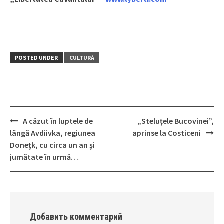
POSTED UNDER
CULTURĂ
A căzut în luptele de
„Steluțele Bucovinei”,
Post
lângă Avdiivka, regiunea
aprinse la Costiceni
navigation
Donețk, cu circa un an și
jumătate în urmă…
Добавить комментарий