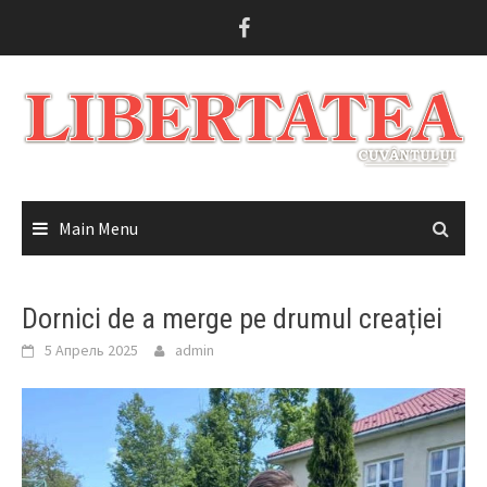
Skip
to
content
Main Menu
Dornici de a merge pe drumul creației
5 Апрель 2025
admin