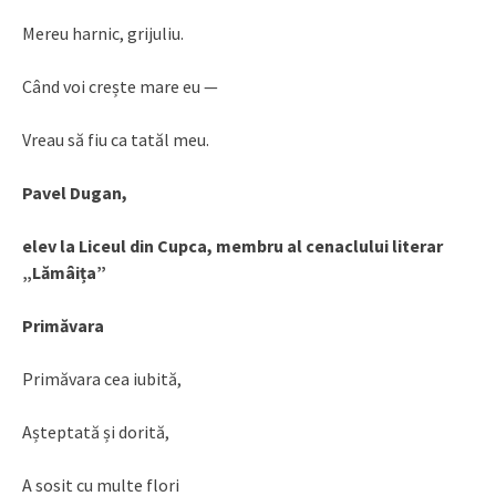
Mereu harnic, grijuliu.
Când voi crește mare eu —
Vreau să fiu ca tatăl meu.
Pavel Dugan,
elev la Liceul din Cupca, membru al cenaclului literar
„Lămâița”
Primăvara
Primăvara cea iubită,
Așteptată și dorită,
A sosit cu multe flori