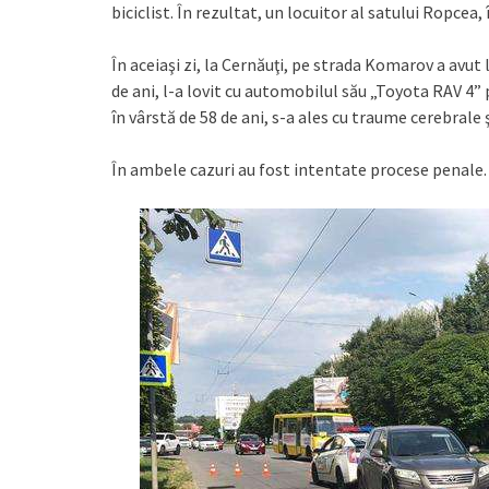
biciclist. În rezultat, un locuitor al satului Ropcea, 
În aceiaşi zi, la Cernăuţi, pe strada Komarov a avu
de ani, l-a lovit cu automobilul său „Toyota RAV 4” p
în vârstă de 58 de ani, s-a ales cu traume cerebrale ş
În ambele cazuri au fost intentate procese penale.