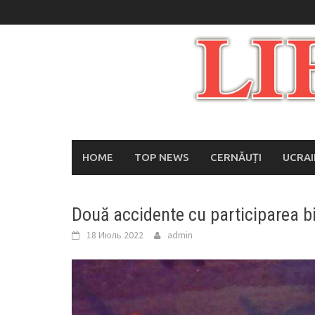
Skip
to
content
HOME
TOP NEWS
CERNĂUȚI
UCRA
Două accidente cu participarea bic
18 Июль 2022
admin