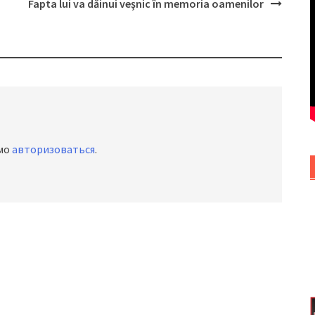
Fapta lui va dăinui veşnic în memoria oamenilor
имо
авторизоваться
.