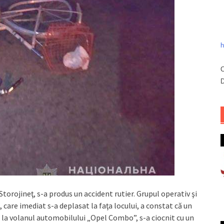
h
C
D
 Storojineţ, s-a produs un accident rutier. Grupul operativ şi
ţ, care imediat s-a deplasat la faţa locului, a constat că un
ind la volanul automobilului „Opel Combo”, s-a ciocnit cu un