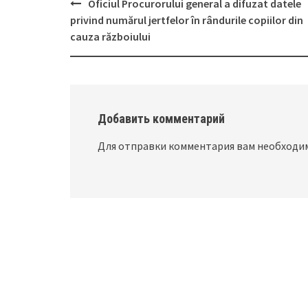
Oficiul Procurorului general a difuzat datele
Post
privind numărul jertfelor în rândurile copiilor din
navigation
cauza războiului
Добавить комментарий
Для отправки комментария вам необход