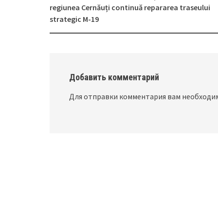
Post
regiunea Cernăuți continuă repararea traseului
navigation
strategic M-19
Добавить комментарий
Для отправки комментария вам необход