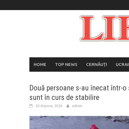
Skip
to
content
HOME
TOP NEWS
CERNĂUȚI
UCRA
Două persoane s-au înecat într-o 
sunt în curs de stabilire
20 Апрель 2026
admin