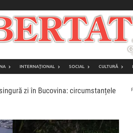
INA
INTERNAŢIONAL
SOCIAL
CULTURĂ
singură zi în Bucovina: circumstanțele
P