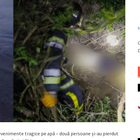
h
C
D
 evenimente tragice pe apă – două persoane și-au pierdut