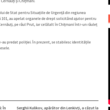
n Cernăuți și Chițmani.
ului de Stat pentru Situațiile de Urgență din regiunea
ală 101, au apelat organele de drept solicitând ajutor pentru
ernăuți, pe râul Prut, iar celălalt în Chițmani într-un râuleț
-au predat poliției. În prezent, se stabilesc identitățile
cesele.
: În
Serghii Kulikov, apărător din Lenkivți, a căzut la