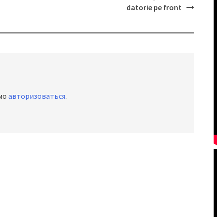
datorie pe front
имо
авторизоваться
.