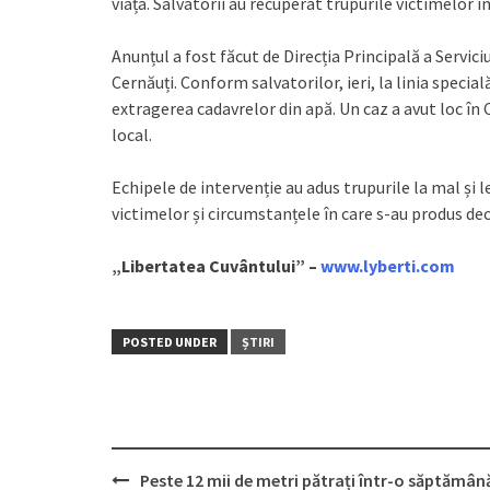
viața. Salvatorii au recuperat trupurile victimelor î
Anunțul a fost făcut de Direcția Principală a Servici
Cernăuți. Conform salvatorilor, ieri, la linia speci
extragerea cadavrelor din apă. Un caz a avut loc în C
local.
Echipele de intervenție au adus trupurile la mal și le
victimelor și circumstanțele în care s-au produs de
„Libertatea Cuvântului” –
www.lyberti.com
POSTED UNDER
ȘTIRI
Peste 12 mii de metri pătrați într-o săptămână