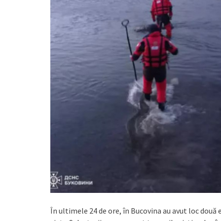
În ultimele 24 de ore, în Bucovina au avut loc două