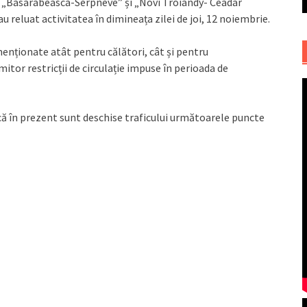
a „Basarabeasca-Serpneve” și „Novi Troiandy- Ceadâr
 reluat activitatea în dimineața zilei de joi, 12 noiembrie.
menționate atât pentru călători, cât și pentru
itor restricții de circulație impuse în perioada de
că în prezent sunt deschise traficului următoarele puncte