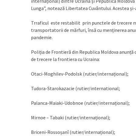
internațional) dintre Ucraina și Pepublica Moldov
Lunga”, notează Libertatea Cuvântului. Acestea și-au
Trraficul este restabilit prin punctele de trecere 
transportatorii de mărfuri, însă cu menținerea anum
pandemie.
Poliția de Frontieră din Republica Moldova anunță 
de trecere la frontiera cu Ucraina:
Otaci-Moghilev-Podolsk (rutier/internațional);
Tudora-Starokazacie (rutier/international;
Palanca-Maiaki-Udobnoe (rutier/internațional);
Mirnoe – Tabaki (rutier/internațional);
Briceni-Rossoșanî (rutier/internațional);