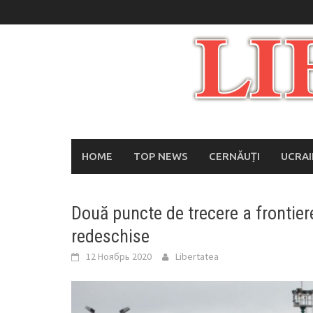
Skip
to
content
HOME
TOP NEWS
CERNĂUȚI
UCRA
Două puncte de trecere a frontier
redeschise
12 Ноябрь 2020
Libertatea