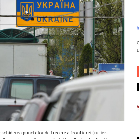
h
C
D
eschiderea punctelor de trecere a frontierei (rutier-