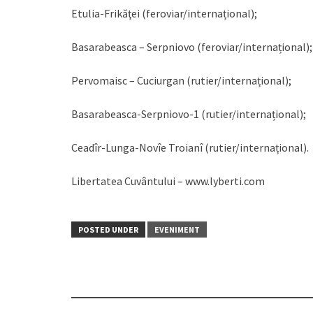
Etulia-Frikăţei (feroviar/internațional);
Basarabeasca – Serpniovo (feroviar/internațional);
Pervomaisc – Cuciurgan (rutier/internațional);
Basarabeasca-Serpniovo-1 (rutier/internațional);
Ceadîr-Lunga-Novîe Troianî (rutier/internațional).
Libertatea Cuvântului – www.lyberti.com
POSTED UNDER
EVENIMENT