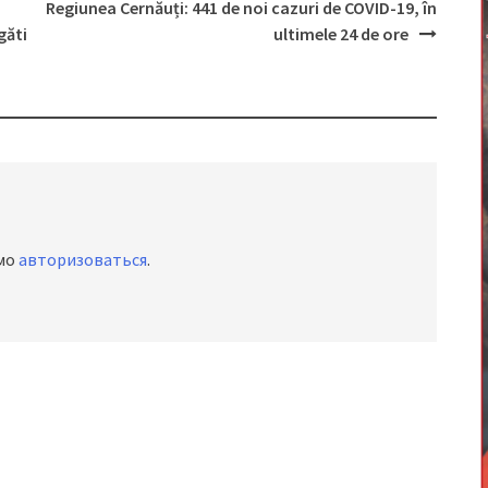
Regiunea Cernăuți: 441 de noi cazuri de COVID-19, în
găti
ultimele 24 de ore
имо
авторизоваться
.