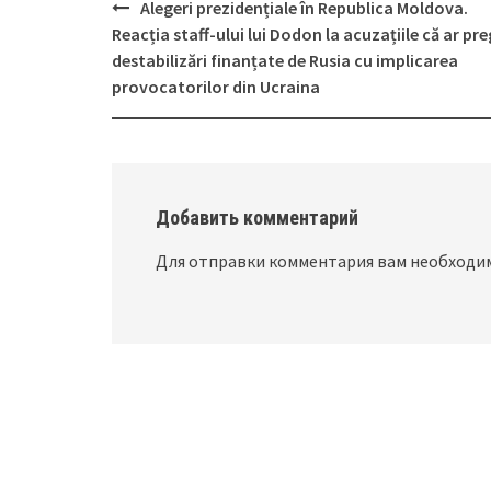
Alegeri prezidențiale în Republica Moldova.
Post
Reacția staff-ului lui Dodon la acuzațiile că ar pre
navigation
destabilizări finanțate de Rusia cu implicarea
provocatorilor din Ucraina
Добавить комментарий
Для отправки комментария вам необход