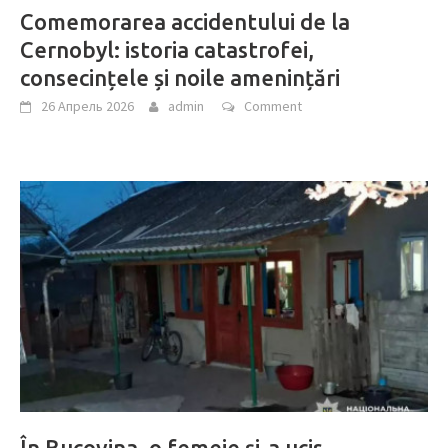
Comemorarea accidentului de la
Cernobyl: istoria catastrofei,
consecințele și noile amenințări
26 Апрель 2026
admin
Comment
În Bucovina, o femeie și-a ucis