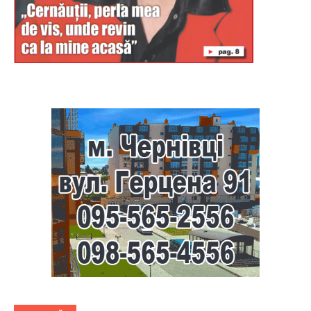
Буковина