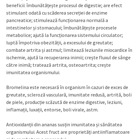
beneficii: îmbunătățește procesul de digestie; are efect
stimulant odată cu scăderea secreției de enzime
pancreatice; stimulează funcționarea normală a
intestinelor și stomacului; îmbunătățește procesele
metabolice; ajută la funcționarea sistemului circulator;
luptă împotriva obezității, a excesului de greutate;
combate artrita și astmul; limitează leziunile miocardice în
ischemie, ajută la recuperarea inimii; crește fluxul de sânge
către inimă; tratează artrita, osteoartrita; crește
imunitatea organismului.
Bromelina este necesară în organism în cazuri de exces de
greutate, scleroză vasculară, imunitate redusă, artrită, boli
de piele, producție scăzută de enzime digestive, leziuni,
inflamații, luxații, entorse, boli virale, astm.
Antioxidanții din ananas susțin imunitatea și sănătatea
organismului. Acest fruct are proprietăți antiinflamatoare