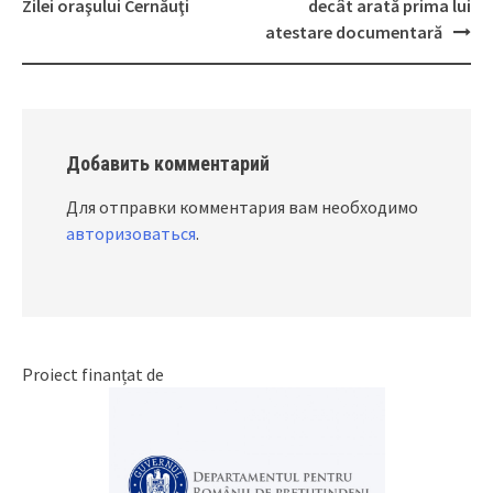
Post
Zilei oraşului Cernăuţi
decât arată prima lui
navigation
atestare documentară
Добавить комментарий
Для отправки комментария вам необходимо
авторизоваться
.
Proiect finanțat de