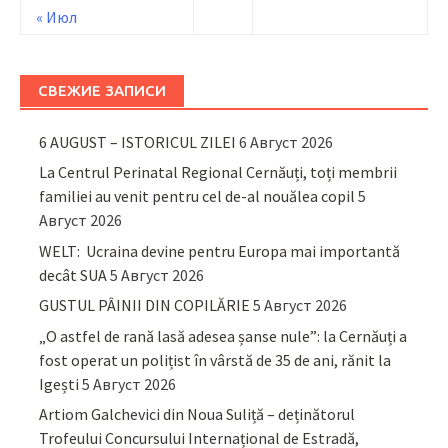
« Июл
СВЕЖИЕ ЗАПИСИ
6 AUGUST – ISTORICUL ZILEI
6 Август 2026
La Centrul Perinatal Regional Cernăuți, toți membrii
familiei au venit pentru cel de-al nouălea copil
5
Август 2026
WELT: Ucraina devine pentru Europa mai importantă
decât SUA
5 Август 2026
GUSTUL PÂINII DIN COPILĂRIE
5 Август 2026
„O astfel de rană lasă adesea șanse nule”: la Cernăuți a
fost operat un polițist în vârstă de 35 de ani, rănit la
Igești
5 Август 2026
Artiom Galchevici din Noua Suliță – deținătorul
Trofeului Concursului Internațional de Estradă,