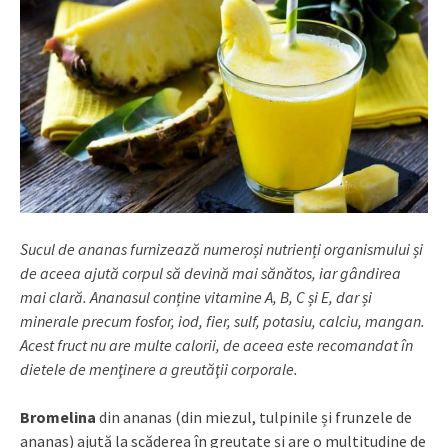
Sucul de ananas furnizează numeroși nutrienți organismului și
de aceea ajută corpul să devină mai sănătos, iar gândirea
mai clară. Ananasul conține vitamine A, B, C și E, dar și
minerale precum fosfor, iod, fier, sulf, potasiu, calciu, mangan.
Acest fruct nu are multe calorii, de aceea este recomandat în
dietele de menţinere a greutăţii corporale.
Bromelina
din ananas (din miezul, tulpinile și frunzele de
ananas) ajută la scăderea în greutate și are o multitudine de