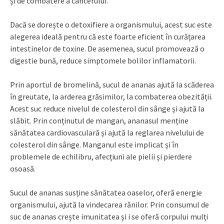
și de combatere a cancerului.
Dacă se dorește o detoxifiere a organismului, acest suc este
alegerea ideală pentru că este foarte eficient în curățarea
intestinelor de toxine. De asemenea, sucul promovează o
digestie bună, reduce simptomele bolilor inflamatorii.
Prin aportul de bromelină, sucul de ananas ajută la scăderea
în greutate, la arderea grăsimilor, la combaterea obezității.
Acest suc reduce nivelul de colesterol din sânge și ajută la
slăbit. Prin conținutul de mangan, ananasul menține
sănătatea cardiovasculară și ajută la reglarea nivelului de
colesterol din sânge. Manganul este implicat și în
problemele de echilibru, afecțiuni ale pielii și pierdere
osoasă.
Sucul de ananas susține sănătatea oaselor, oferă energie
organismului, ajută la vindecarea rănilor. Prin consumul de
suc de ananas crește imunitatea și i se oferă corpului mulți