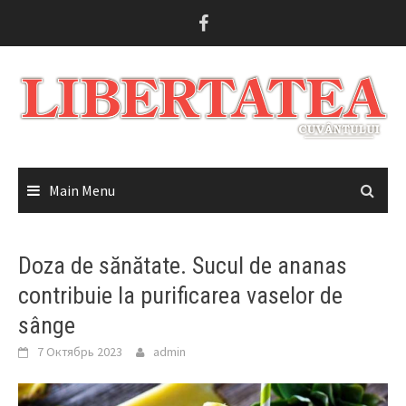
Skip
to
content
Main Menu
Doza de sănătate. Sucul de ananas
contribuie la purificarea vaselor de
sânge
7 Октябрь 2023
admin