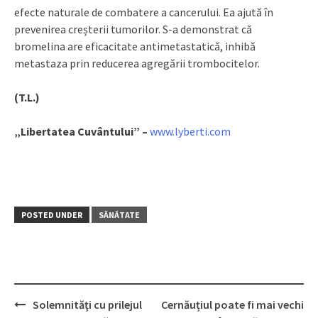
efecte naturale de combatere a cancerului. Ea ajută în
prevenirea creșterii tumorilor. S-a demonstrat că
bromelina are eficacitate antimetastatică, inhibă
metastaza prin reducerea agregării trombocitelor.
(T.L.)
„Libertatea Cuvântului” –
www.lyberti.com
POSTED UNDER
SĂNĂTATE
Solemnităţi cu prilejul
Cernăuțiul poate fi mai vechi