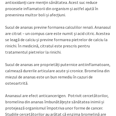
antioxidanți care mențin sănătatea. Acest suc reduce
procesele inflamatorii din organism și astfel ajută în
prevenirea multor boli și afecțiuni.
Sucul de ananas previne formarea calculilor renali. Ananasul
are citrat – un compus care este numit și acid citric. Acestea
se leagă de calciu și previne formarea pietrelor de calciu la
rinichi. În medicină, citratul este prescris pentru
tratamentul pietrelor la rinichi.
Sucul de ananas are proprietăți puternice antiinflamatoare,
calmează durerile articulare acute și cronice. Bromelina din
miezul de ananas este un bun remediu în cazuri de
osteoartrită.
Ananasul are efect anticancerigen. Potrivit cercetătorilor,
bromelina din ananas îmbunătățește sănătatea inimii și
protejează organismul împotriva unor forme de cancer.
Studiile cercetătorilor au arătat că enzima bromelină are