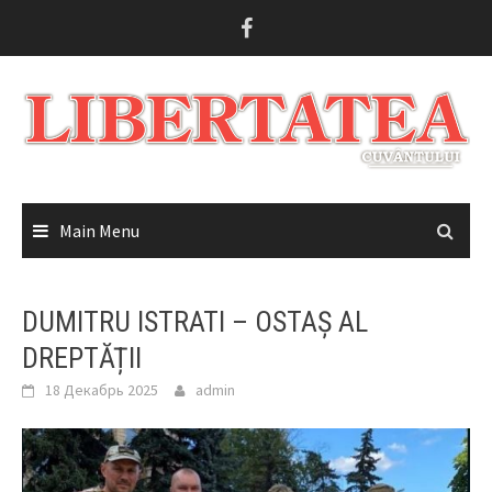
Skip
to
content
Main Menu
DUMITRU ISTRATI – OSTAȘ AL
DREPTĂȚII
18 Декабрь 2025
admin