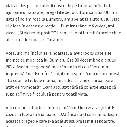
vizitau des pe consătenii noștri de pe front aducându-le
ajutoare umanitare, pregătite de locuitorii satului. Ultima
dată când am fost la Dumitru, am apelat la ajutorul lui Vlad,
el pleca în aceeași direcție… Dumitru când mă vedea, îmi
zicea: „Și aici m-ai găsit?!”. Eram cei mai fericiți în acele clipe
ale scurtelor noastre întâlniri…
Acea, ultimă întâlnire a noastră, a avut loc cu șase zile
înainte de moartea lui Dumitru. Era 30 decembrie a anului
2022. Aveam de gând să mai rămân la el ca să întâlnim
împreună Anul Nou. Însă soțul mi-a spus să mă întorc acasă:
„La copii le trebuie mamă, mai ales că vine o sărbătoare
atât de frumoasă”. L-am ascultat fără să conștientizez că
ruga sa îmi va fi călăuză pentru toată viața.
Am comunicat prin telefon până în ultima zi a vieții lui. El a
căzut în luptă la 5 ianuarie 2023. Încă nu știam nimic despre
această tragedie care s-a abătut asupra familiei noastre.