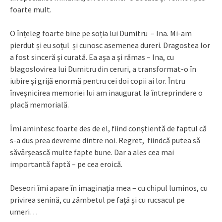
foarte mult.
O înțeleg foarte bine pe soția lui Dumitru – Ina. Mi-am
pierdut și eu soțul și cunosc asemenea dureri. Dragostea lor
a fost sinceră și curată. Ea așa a și rămas – Ina, cu
blagoslovirea lui Dumitru din ceruri, a transformat-o în
iubire și grijă enormă pentru cei doi copii ai lor. Întru
înveșnicirea memoriei lui am inaugurat la întreprindere o
placă memorială.
Îmi amintesc foarte des de el, fiind conștientă de faptul că
s-a dus prea devreme dintre noi. Regret, fiindcă putea să
săvârșească multe fapte bune. Dar a ales cea mai
importantă faptă – pe cea eroică.
Deseori îmi apare în imaginația mea – cu chipul luminos, cu
privirea senină, cu zâmbetul pe față și cu rucsacul pe
umeri…