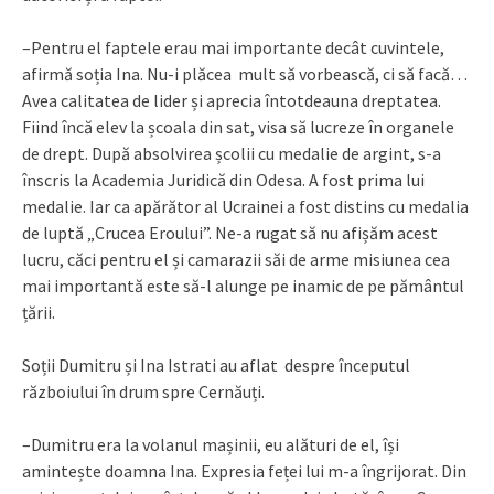
–Pentru el faptele erau mai importante decât cuvintele,
afirmă soția Ina. Nu-i plăcea mult să vorbească, ci să facă…
Avea calitatea de lider și aprecia întotdeauna dreptatea.
Fiind încă elev la școala din sat, visa să lucreze în organele
de drept. După absolvirea școlii cu medalie de argint, s-a
înscris la Academia Juridică din Odesa. A fost prima lui
medalie. Iar ca apărător al Ucrainei a fost distins cu medalia
de luptă „Crucea Eroului”. Ne-a rugat să nu afișăm acest
lucru, căci pentru el și camarazii săi de arme misiunea cea
mai importantă este să-l alunge pe inamic de pe pământul
țării.
Soții Dumitru și Ina Istrati au aflat despre începutul
războiului în drum spre Cernăuți.
–Dumitru era la volanul mașinii, eu alături de el, își
amintește doamna Ina. Expresia feței lui m-a îngrijorat. Din