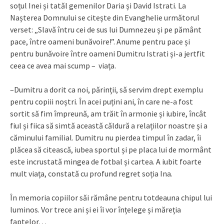
soțul Inei și tatăl gemenilor Daria și David Istrati. La
Nașterea Domnului se citește din Evanghelie următorul
verset: „Slavă întru cei de sus lui Dumnezeu și pe pământ
pace, între oameni bunăvoire!”. Anume pentru pace și
pentru bunăvoire între oameni Dumitru Istrati și-a jertfit
ceea ce avea mai scump – viața.
–Dumitru a dorit ca noi, părinții, să servim drept exemplu
pentru copiii noștri. În acei puțini ani, în care ne-a fost
sortit să fim împreună, am trăit în armonie și iubire, încât
fiul și fiica să simtă această căldură a relațiilor noastre și a
căminului familial. Dumitru nu pierdea timpul în zadar, îi
plăcea să citească, iubea sportul și pe placa lui de mormânt
este incrustată mingea de fotbal și cartea. A iubit foarte
mult viața, constată cu profund regret soția Ina.
În memoria copiilor săi rămâne pentru totdeauna chipul lui
luminos. Vor trece ani și ei îi vor înțelege și măreția
faptelor…