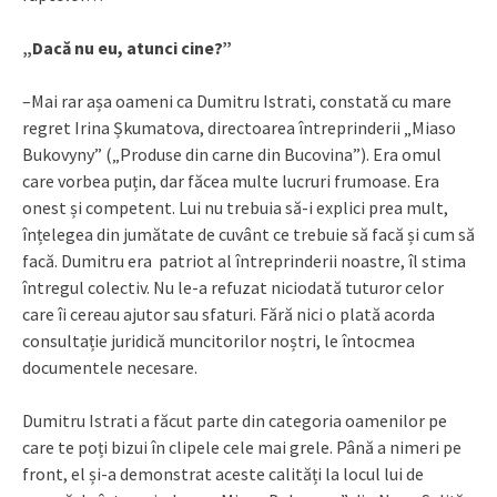
„Dacă nu eu, atunci cine?”
–Mai rar așa oameni ca Dumitru Istrati, constată cu mare
regret Irina Șkumatova, directoarea întreprinderii „Miaso
Bukovyny” („Produse din carne din Bucovina”). Era omul
care vorbea puțin, dar făcea multe lucruri frumoase. Era
onest și competent. Lui nu trebuia să-i explici prea mult,
înțelegea din jumătate de cuvânt ce trebuie să facă și cum să
facă. Dumitru era patriot al întreprinderii noastre, îl stima
întregul colectiv. Nu le-a refuzat niciodată tuturor celor
care îi cereau ajutor sau sfaturi. Fără nici o plată acorda
consultație juridică muncitorilor noștri, le întocmea
documentele necesare.
Dumitru Istrati a făcut parte din categoria oamenilor pe
care te poți bizui în clipele cele mai grele. Până a nimeri pe
front, el și-a demonstrat aceste calități la locul lui de