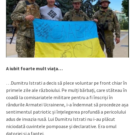
A iubit foarte mult viața…
…Dumitru Istrati a decis să plece voluntar pe front chiar în
primele zile ale războiului. Pe mulți bărbați, care stăteau în
coadă la comisariatele militare pentru a fi înscriși în
rândurile Armatei Ucrainene, i-a îndemnat să procedeze așa
sentimentul patriotic și înțelegerea profundă a pericolului
adus de invazia rusă. Lui Dumitru Istrati nu i-au plăcut
niciodată cuvintele pompoase și declarative. Era omul
datoriei și a faptei.