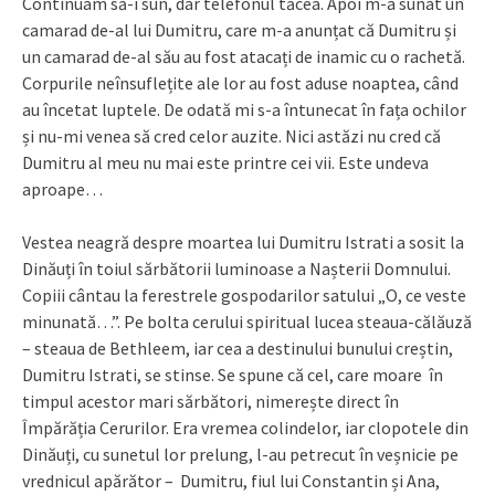
Continuam să-i sun, dar telefonul tăcea. Apoi m-a sunat un
camarad de-al lui Dumitru, care m-a anunțat că Dumitru și
un camarad de-al său au fost atacați de inamic cu o rachetă.
Corpurile neînsuflețite ale lor au fost aduse noaptea, când
au încetat luptele. De odată mi s-a întunecat în fața ochilor
și nu-mi venea să cred celor auzite. Nici astăzi nu cred că
Dumitru al meu nu mai este printre cei vii. Este undeva
aproape…
Vestea neagră despre moartea lui Dumitru Istrati a sosit la
Dinăuți în toiul sărbătorii luminoase a Nașterii Domnului.
Copiii cântau la ferestrele gospodarilor satului „O, ce veste
minunată…”. Pe bolta cerului spiritual lucea steaua-călăuză
– steaua de Bethleem, iar cea a destinului bunului creștin,
Dumitru Istrati, se stinse. Se spune că cel, care moare în
timpul acestor mari sărbători, nimerește direct în
Împărăția Cerurilor. Era vremea colindelor, iar clopotele din
Dinăuți, cu sunetul lor prelung, l-au petrecut în veșnicie pe
vrednicul apărător – Dumitru, fiul lui Constantin și Ana,