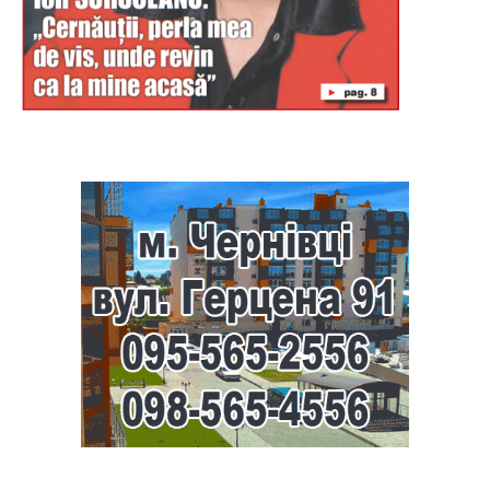
Буковина