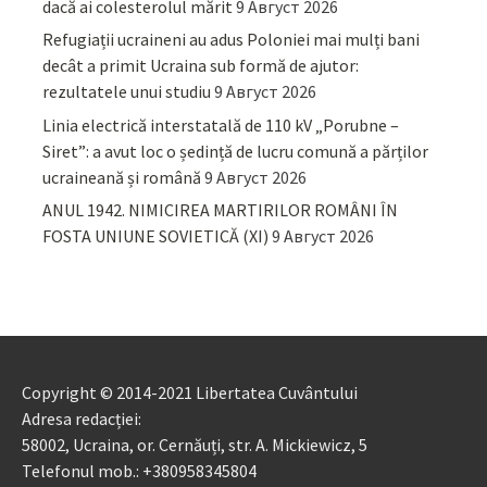
dacă ai colesterolul mărit
9 Август 2026
Refugiații ucraineni au adus Poloniei mai mulți bani
decât a primit Ucraina sub formă de ajutor:
rezultatele unui studiu
9 Август 2026
Linia electrică interstatală de 110 kV „Porubne –
Siret”: a avut loc o ședință de lucru comună a părților
ucraineană și română
9 Август 2026
ANUL 1942. NIMICIREA MARTIRILOR ROMÂNI ÎN
FOSTA UNIUNE SOVIETICĂ (XI)
9 Август 2026
Copyright © 2014-2021 Libertatea Cuvântului
Adresa redacției:
58002, Ucraina, or. Cernăuți, str. A. Mickiewicz, 5
Telefonul mob.: +380958345804