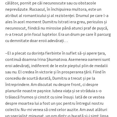
călător, pornit pe căi necunoscute sau cu obstacole
neprevăzute. Rucsacul, în închipuirea multora, este un
atribut al romanticului și al rezistenței. Drumul pe care l-a
ales în acel moment Dumitru Istrati era greu, periculos și
necunoscut, fiindcă nu mirosise până atunci praf de pușcă,
n-a trecut prin focul luptelor. Era un drum pe care îl parcurg
cu demnitate doar eroii adevărați…
–El a plecat cu dorința fierbinte în suflet să-și apere țara,
continuă doamna Irina Șkumatova. Asemenea oameni sunt
eroi adevărați, indiferent de le este pieptul plin de medalii
sau nu. El credea în victorie și în prosperarea țării. Fiind în
concediu de scurtă durată, Dumitru a trecut și pe la
întreprindere. Am discutat nu despre front, ci despre
planurile noastre pașnice. Iubea viața și se străduia s-o
trăiască frumos și cinstit cu sine însuși. Iată de ce vestea
despre moartea lui a fost un șoc pentru întregul nostru
colectiv. Nu-mi venea să cred celor auzite. Am avut alături
un specialist minunat, un om dintr-o bucată și-i simt lipsa