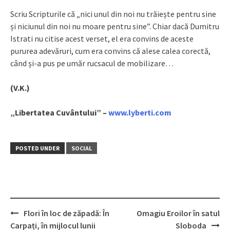
Scriu Scripturile că „nici unul din noi nu trăiește pentru sine
și niciunul din noi nu moare pentru sine”. Chiar dacă Dumitru
Istrati nu citise acest verset, el era convins de aceste
pururea adevăruri, cum era convins că alese calea corectă,
când și-a pus pe umăr rucsacul de mobilizare…
(V.K.)
„Libertatea Cuvântului” –
www.lyberti.com
POSTED UNDER
SOCIAL
Flori în loc de zăpadă: În
Omagiu Eroilor în satul
Post
Carpați, în mijlocul lunii
Sloboda