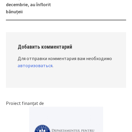
navigation
decembrie, au înflorit
bănuțeii
Добавить комментарий
Для отправки комментария вам необходимо
авторизоваться
.
Proiect finanțat de