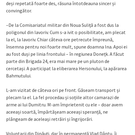
deși repetată foarte des, răsuna întotdeauna sincer și
convingător.
–De la Comisariatul militar din Noua Suliță a fost dus la
poligonul din Iavoriv. Cum s-a ivit o posibilitate, am plecat
la el, la Iavoriv. Chiar câteva ore petrecute împreună,
însemna pentru noi foarte mult, spune doamna Ina. Apoi ei
au fost duși pe linia frontului – în regiunea Donețk. A făcut
parte din Brigada 24, era mai mare pe un pluton de
cercetași. A participat la eliberarea Hersonului, la apărarea
Bahmutului.
L-am vizitat de câteva ori pe front. Găseam transport și
plecam la el. La fel procedau și soțiile altor camarazi de
arme ai lui Dumitru. M-am împrietenit cu ele – doar avem
aceeași soartă, împărtășeam aceeași speranță, ne
plângeam de aceleași retrăiri și îngrijorări.
Voluntarii din Dinăuți, dar în permanență Vlad Dântu, îi