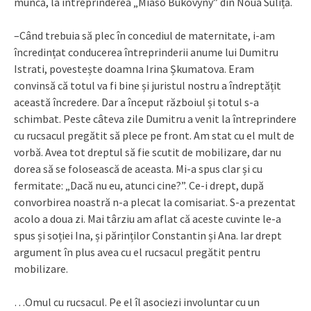
muncă, la întreprinderea „Miaso Bukovyny” din Noua Suliță.
–Când trebuia să plec în concediul de maternitate, i-am
încredințat conducerea întreprinderii anume lui Dumitru
Istrati, povestește doamna Irina Șkumatova. Eram
convinsă că totul va fi bine și juristul nostru a îndreptățit
această încredere. Dar a început războiul și totul s-a
schimbat. Peste câteva zile Dumitru a venit la întreprindere
cu rucsacul pregătit să plece pe front. Am stat cu el mult de
vorbă. Avea tot dreptul să fie scutit de mobilizare, dar nu
dorea să se folosească de aceasta. Mi-a spus clar și cu
fermitate: „Dacă nu eu, atunci cine?”. Ce-i drept, după
convorbirea noastră n-a plecat la comisariat. S-a prezentat
acolo a doua zi. Mai târziu am aflat că aceste cuvinte le-a
spus și soției Ina, și părinților Constantin și Ana. Iar drept
argument în plus avea cu el rucsacul pregătit pentru
mobilizare.
…Omul cu rucsacul. Pe el îl asociezi involuntar cu un