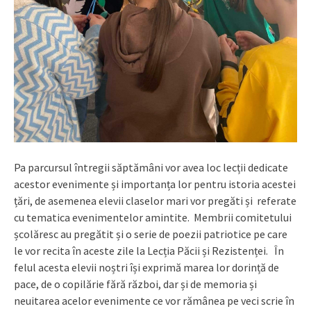
Pa parcursul întregii săptămâni vor avea loc lecții dedicate
acestor evenimente și importanța lor pentru istoria acestei
țări, de asemenea elevii claselor mari vor pregăti și referate
cu tematica evenimentelor amintite. Membrii comitetului
școlăresc au pregătit și o serie de poezii patriotice pe care
le vor recita în aceste zile la Lecția Păcii și Rezistenței. În
felul acesta elevii noștri își exprimă marea lor dorință de
pace, de o copilărie fără război, dar și de memoria și
neuitarea acelor evenimente ce vor rămânea pe veci scrie în