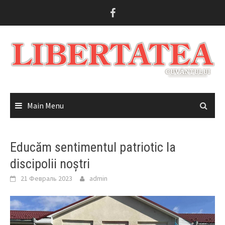
Skip
to
content
Main Menu
Educăm sentimentul patriotic la
discipolii noștri
21 Февраль 2023
admin