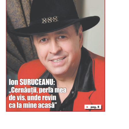
Буковина