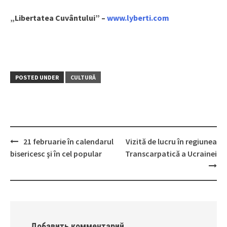
„Libertatea Cuvântului” –
www.lyberti.com
POSTED UNDER
CULTURĂ
21 februarie în calendarul
Vizită de lucru în regiunea
Post
bisericesc şi în cel popular
Transcarpatică a Ucrainei
navigation
Добавить комментарий