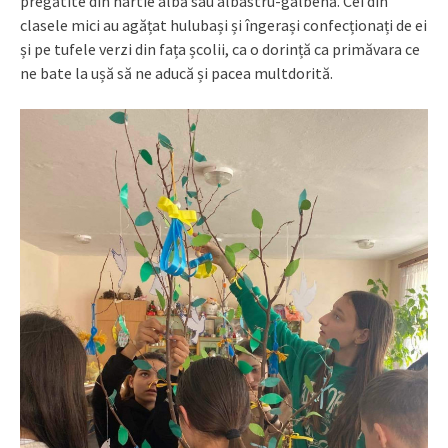
pregătite din hârtie albă sau albastru-galbenă. Cei din
clasele mici au agățat hulubași și îngerași confecționați de ei
și pe tufele verzi din fața școlii, ca o dorință ca primăvara ce
ne bate la ușă să ne aducă și pacea multdorită.