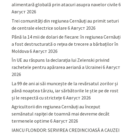
alimentară globală prin atacuri asupra navelor civile
6
Август 2026
Trei comunități din regiunea Cernăuți au primit seturi
de centrale electrice solare
6 Август 2026
Până la 14 mii de dolari de fiecare: în regiunea Cernăuți
a fost destructurată o rețea de trecere a bărbaților în
Moldova
6 Август 2026
În UE au răspuns la declarația lui Zelenski privind
rachetele pentru apărarea aeriană a Ucrainei
6 Август
2026
La 99 de ani ai săi muncește de la revărsatul zorilor și
până noaptea târziu, iar sărbătorile le știe pe de rost
și le respectă cu strictețe
6 Август 2026
Agricultorii din regiunea Cernăuți au început
semănatul rapiței de toamnă mai devreme decât
termenele optime
6 Август 2026
IANCU FLONDOR: SERVIREA CREDINCIOASĂ A CAUZEI