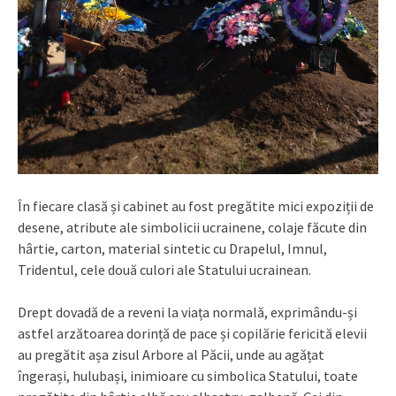
În fiecare clasă și cabinet au fost pregătite mici expoziții de
desene, atribute ale simbolicii ucrainene, colaje făcute din
hârtie, carton, material sintetic cu Drapelul, Imnul,
Tridentul, cele două culori ale Statului ucrainean.
Drept dovadă de a reveni la viața normală, exprimându-și
astfel arzătoarea dorință de pace și copilărie fericită elevii
au pregătit așa zisul Arbore al Păcii, unde au agățat
îngerași, hulubași, inimioare cu simbolica Statului, toate