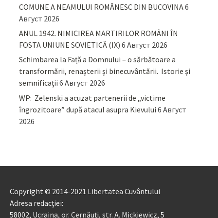
COMUNE A NEAMULUI ROMÂNESC DIN BUCOVINA
6
Август 2026
ANUL 1942. NIMICIREA MARTIRILOR ROMÂNI ÎN
FOSTA UNIUNE SOVIETICĂ (IX)
6 Август 2026
Schimbarea la Față a Domnului – o sărbătoare a
transformării, renașterii și binecuvântării. Istorie și
semnificații
6 Август 2026
WP: Zelenski a acuzat partenerii de „victime
îngrozitoare” după atacul asupra Kievului
6 Август
2026
Copyright © 2014-2021 Libertatea Cuvântului
Adresa redacției:
58002, Ucraina, or. Cernăuți, str. A. Mickiewicz, 5