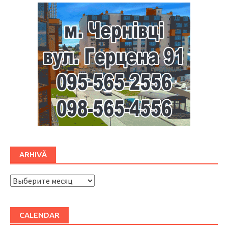
ARHIVĂ
ARHIVĂ
CALENDAR