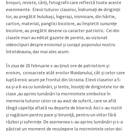
broșuri, reviste, cărți, fotografii care reflectă toate aceste
evenimente. Elevii tuturor claselor, îndrumați de diriginții
lor, au pregătit hulubași, îngerași, inimioare, din hârtie,
carton, material, panglici bicolore, au împletit cununițe
bicolore, au pregătit desene cu caracter patriotic. Cei din
clasele mari au editat gazete de perete, au vizionat
videoclipuri despre eroismul și curajul poporului nostru
întotdeauna, dar mai ales acum.
În ziua de 20 februarie s-au ținut ore de patriotism și
eroism, consacrate atât eroilor Maidanului, cât și celor care
luptă eroic acum pe frontul din Ucraina. Elevii claselor a 5-
ea și a 6-ea cu lumânări, și lente, însoțiți de dirigintele lor de
clase ,au aprins lumânări la mormintele simbolice în
memoria tuturor celor ce au avut de suferit, care se află
lângă capelița aflată nu departe de biserică. Aici s-au rostit
și rugăciuni pentru pace și biruință, pentru un viitor fără
război și suferințe. De asemenea s-au aprins lumânări și s-a
păstrat un moment de reculegere la mormintele celor doi