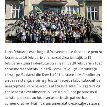
Luna februarie este bogată în evenimente deosebite pentru
Ucraina. La 16 februarie am marcat Ziua Unității, la 19
februarie – ziua Tridentului ucrainean. La 20 februarie a fost
comemorată Sotnia Celestă – eroii Revoluţiei Demnităţii
căzuţi pe Maidanul din Kiev. La 24 februarie se va împlini un
an de rezistență, eroism și luptă în acest război izbucnit pe
neașteptate, care ne-a adus atâta suferință. În legătură cu
toate aceste evenimente la Liceul din Cupca pe parcursul
acestei perioade au loc diverse activități patriotico-
comemorative. Mai întâi am amenajat o expoziție de ziare,