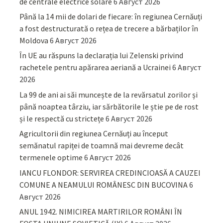
de centrale electrice solare
6 Август 2026
Până la 14 mii de dolari de fiecare: în regiunea Cernăuți
a fost destructurată o rețea de trecere a bărbaților în
Moldova
6 Август 2026
În UE au răspuns la declarația lui Zelenski privind
rachetele pentru apărarea aeriană a Ucrainei
6 Август
2026
La 99 de ani ai săi muncește de la revărsatul zorilor și
până noaptea târziu, iar sărbătorile le știe pe de rost
și le respectă cu strictețe
6 Август 2026
Agricultorii din regiunea Cernăuți au început
semănatul rapiței de toamnă mai devreme decât
termenele optime
6 Август 2026
IANCU FLONDOR: SERVIREA CREDINCIOASĂ A CAUZEI
COMUNE A NEAMULUI ROMÂNESC DIN BUCOVINA
6
Август 2026
ANUL 1942. NIMICIREA MARTIRILOR ROMÂNI ÎN