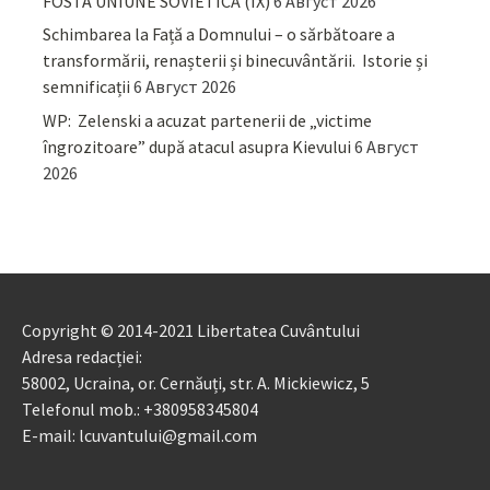
FOSTA UNIUNE SOVIETICĂ (IX)
6 Август 2026
Schimbarea la Față a Domnului – o sărbătoare a
transformării, renașterii și binecuvântării. Istorie și
semnificații
6 Август 2026
WP: Zelenski a acuzat partenerii de „victime
îngrozitoare” după atacul asupra Kievului
6 Август
2026
Copyright © 2014-2021 Libertatea Cuvântului
Adresa redacției:
58002, Ucraina, or. Cernăuți, str. A. Mickiewicz, 5
Telefonul mob.: +380958345804
E-mail: lcuvantului@gmail.com