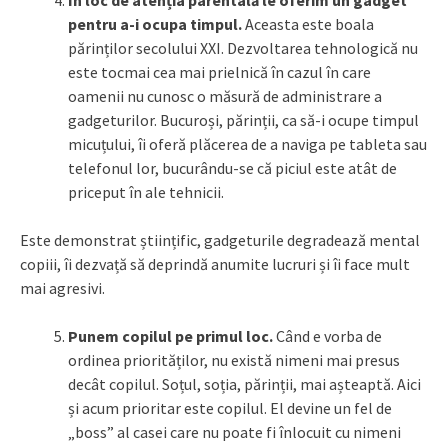
pentru a-i ocupa timpul.
Aceasta este boala
părinților secolului XXI. Dezvoltarea tehnologică nu
este tocmai cea mai prielnică în cazul în care
oamenii nu cunosc o măsură de administrare a
gadgeturilor. Bucuroși, părinții, ca să-i ocupe timpul
micuțului, îi oferă plăcerea de a naviga pe tableta sau
telefonul lor, bucurându-se că piciul este atât de
priceput în ale tehnicii.
Este demonstrat științific, gadgeturile degradează mental
copiii, îi dezvață să deprindă anumite lucruri și îi face mult
mai agresivi.
Punem copilul pe primul loc.
Când e vorba de
ordinea priorităților, nu există nimeni mai presus
decât copilul. Soțul, soția, părinții, mai așteaptă. Aici
și acum prioritar este copilul. El devine un fel de
„boss” al casei care nu poate fi înlocuit cu nimeni