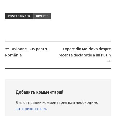
POSTED UNDER
DIVERSE
Avioane F-35 pentru
Expert din Moldova despre
Post
România
recenta declaraţie a lui Putin
navigation
Добавить комментарий
Для отправки комментария вам необходимо
авторизоваться
.