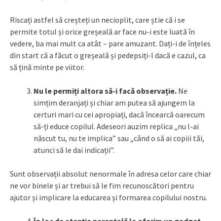
Riscați astfel să creșteți un necioplit, care știe că i se
permite totul și orice greșeală ar face nu-i este luată în
vedere, ba mai mult ca atât – pare amuzant. Dați-i de înțeles
din start că a făcut o greșeală și pedepsiți-l dacă e cazul, ca
să țină minte pe viitor.
Nu le permiți altora să-i facă observație.
Ne
simțim deranjați și chiar am putea să ajungem la
certuri mari cu cei apropiați, dacă încearcă oarecum
să-ți educe copilul. Adeseori auzim replica „nu l-ai
născut tu, nu te implica” sau „când o să ai copiii tăi,
atunci să le dai indicații”.
Sunt observații absolut nenormale în adresa celor care chiar
ne vor binele și ar trebui să le fim recunoscători pentru
ajutor și implicare la educarea și formarea copilului nostru.
În loc de atenția parentală le oferim un gadget