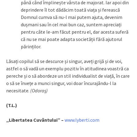
până când împlinește vârsta de majorat. Iar apoi din
deprindere îl tot dădăcim toată viața și ferească
Domnul cumva să nu-l mai putem ajuta, devenim
dușmani sau în cel mai bun caz, suntem apreciați
pentru câte le-am făcut pentru el, dar acesta suferă
că nu se mai poate adapta societății fără ajutorul
părinților.
Lăsați copilul să se descurce și singur, aveți grijă și de voi,
astfel o să vadă un exemplu pozitiv în atitudinea voastră ca
pereche și o să abordeze un stil individualist de viață, în care
o să se învețe a munci singur, voi doar încurajându-l la
necesitate.
(Odoraş)
(T.L.)
„Libertatea Cuvântului” –
www.lyberti.com