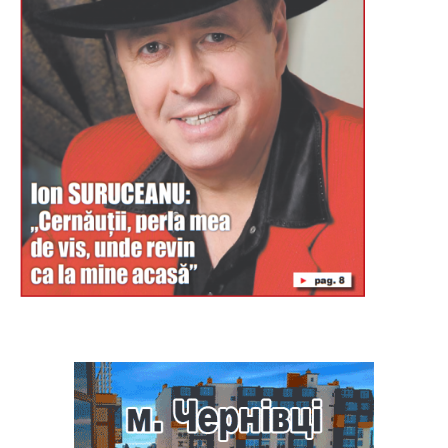
Буковина