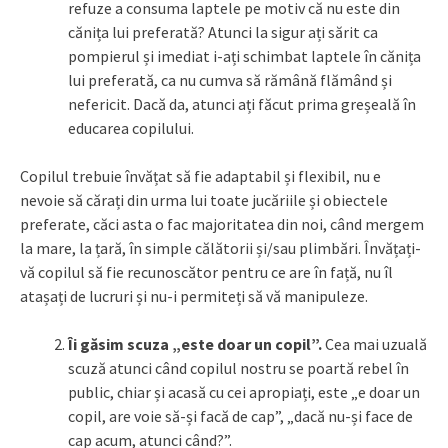
refuze a consuma laptele pe motiv că nu este din
cănița lui preferată? Atunci la sigur ați sărit ca
pompierul și imediat i-ați schimbat laptele în cănița
lui preferată, ca nu cumva să rămână flămând și
nefericit. Dacă da, atunci ați făcut prima greșeală în
educarea copilului.
Copilul trebuie învățat să fie adaptabil și flexibil, nu e
nevoie să cărați din urma lui toate jucăriile și obiectele
preferate, căci asta o fac majoritatea din noi, când mergem
la mare, la țară, în simple călătorii și/sau plimbări. Învățați-
vă copilul să fie recunoscător pentru ce are în față, nu îl
atașați de lucruri și nu-i permiteți să vă manipuleze.
Îi găsim scuza „este doar un copil”.
Cea mai uzuală
scuză atunci când copilul nostru se poartă rebel în
public, chiar și acasă cu cei apropiați, este „e doar un
copil, are voie să-și facă de cap”, „dacă nu-și face de
cap acum, atunci când?”.