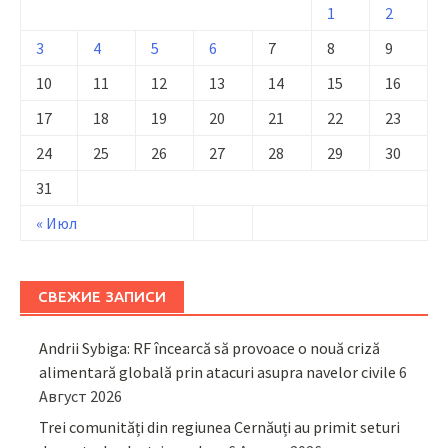
1
2
3
4
5
6
7
8
9
10
11
12
13
14
15
16
17
18
19
20
21
22
23
24
25
26
27
28
29
30
31
« Июл
СВЕЖИЕ ЗАПИСИ
Andrii Sybiga: RF încearcă să provoace o nouă criză
alimentară globală prin atacuri asupra navelor civile
6
Август 2026
Trei comunități din regiunea Cernăuți au primit seturi