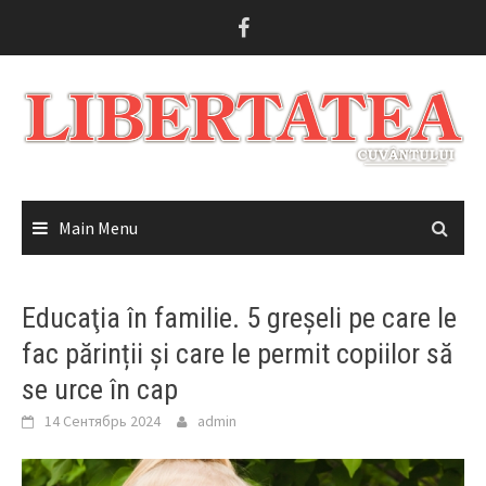
Skip
to
content
Main Menu
Educaţia în familie. 5 greșeli pe care le
fac părinții și care le permit copiilor să
se urce în cap
14 Сентябрь 2024
admin