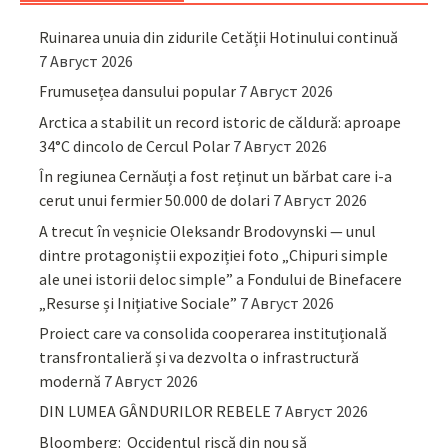
Ruinarea unuia din zidurile Cetății Hotinului continuă
7 Август 2026
Frumusețea dansului popular
7 Август 2026
Arctica a stabilit un record istoric de căldură: aproape
34°C dincolo de Cercul Polar
7 Август 2026
În regiunea Cernăuți a fost reținut un bărbat care i-a
cerut unui fermier 50.000 de dolari
7 Август 2026
A trecut în veșnicie Oleksandr Brodovynski — unul
dintre protagoniștii expoziției foto „Chipuri simple
ale unei istorii deloc simple” a Fondului de Binefacere
„Resurse și Inițiative Sociale”
7 Август 2026
Proiect care va consolida cooperarea instituțională
transfrontalieră și va dezvolta o infrastructură
modernă
7 Август 2026
DIN LUMEA GÂNDURILOR REBELE
7 Август 2026
Bloomberg: Occidentul riscă din nou să