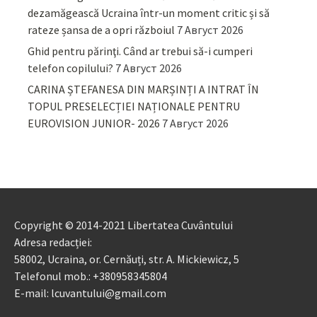
dezamăgească Ucraina într-un moment critic și să
rateze șansa de a opri războiul
7 Август 2026
Ghid pentru părinţi. Când ar trebui să-i cumperi
telefon copilului?
7 Август 2026
CARINA ȘTEFANESA DIN MARȘINȚI A INTRAT ÎN
TOPUL PRESELECȚIEI NAȚIONALE PENTRU
EUROVISION JUNIOR- 2026
7 Август 2026
Copyright © 2014-2021 Libertatea Cuvântului
Adresa redacției:
58002, Ucraina, or. Cernăuți, str. A. Mickiewicz, 5
Telefonul mob.: +380958345804
E-mail: lcuvantului@gmail.com