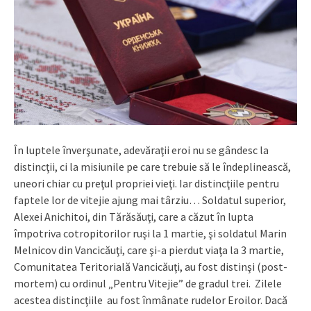
În luptele înverşunate, adevăraţii eroi nu se gândesc la
distincţii, ci la misiunile pe care trebuie să le îndeplinească,
uneori chiar cu preţul propriei vieţi. Iar distincţiile pentru
faptele lor de vitejie ajung mai târziu… Soldatul superior,
Alexei Anichitoi, din Tărăsăuţi, care a căzut în lupta
împotriva cotropitorilor ruşi la 1 martie, şi soldatul Marin
Melnicov din Vancicăuţi, care şi-a pierdut viaţa la 3 martie,
Comunitatea Teritorială Vancicăuţi, au fost distinşi (post-
mortem) cu ordinul „Pentru Vitejie” de gradul trei. Zilele
acestea distincţiile au fost înmânate rudelor Eroilor. Dacă