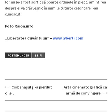
lor nu le-a fost sortit să poarte ordinele în piept, amintirea
despre ei va trăi veşnic în inimile tuturor celor care i-au
cunoscut.
Foto Raion.info
„Libertatea Cuvântului” –
www.lyberti.com
POSTED UNDER
ȘTIRI
Ciobănaşul şi-a pierdut
Arta cinematografică ca
Post
oile…
armă de convingere
navigation