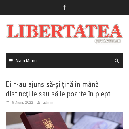
Skip
to
content
Main Menu
Ei n-au ajuns să-şi ţină în mână
distincţiile sau să le poarte în piept…
6 Июль 2022
admin