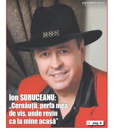
Буковина