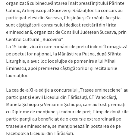
organizată cu binecuvântarea Înaltpreasfințitului Părinte
Calinic, Arhiepiscop al Sucevei și Rădăuților. La concurs au
participat elevi din Suceava, Chișinău și Cernăuți. Aceștia
sunt câștigătorii concursului dedicat recitării din lirica
eminesciană, organizat de Consiliul Județean Suceava, prin
Centrul Cultural „Bucovina”.
La 15 iunie, ziua în care românii de pretutindeni îl omagiază
pe poetul lor național, la Mănăstirea Putna, după Sfânta
Liturghie, a avut loc loc slujba de pomenire a lui Mihai
Eminescu, apoi premierea câștigătorilor și recitalurile
laureaților.
La cea de-a XI-a ediție a concursului „Trasee eminesciene” au
participat și elevii Liceului din Tărăsăuți, CT Vancicăuți,
Mariela Șchiopu și Veniamin Șchiopu, care au fost premiați
cu Diplome de mențiune și cadouri de preț. Timp de două zile
participanții au beneficiat de o excursie extraordinară pe
traseele eminesciene, se menționează în postarea de pe
Facebook a Liceului din Tărăsăuți.