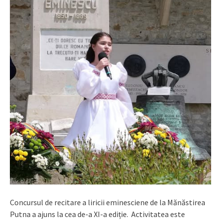
Concursul de recitare a liricii eminesciene de la Mănăstirea
Putna a ajuns la cea de-a XI-a ediție. Activitatea este