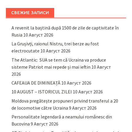
СВЕЖИЕ ЗАПИСИ
A revenit la baștină după 1500 de zile de captivitate în
Rusia
10 Август 2026
La Grușivți, raionul Nistru, trei berze au fost
electrocutate
10 Август 2026
The Atlantic: SUA se tem că Ucraina va produce
sisteme Patriot mai repede și mai ieftin
10 Август
2026
CAFEAUA DE DIMINEAȚĂ
10 Август 2026
10 AUGUST – ISTORICUL ZILEI
10 Август 2026
Moldova pregătește propuneri privind transferul a 20
de locomotive către Ucraina
9 Август 2026
Personalitate legendară a neamului românesc din
Bucovina
9 Август 2026