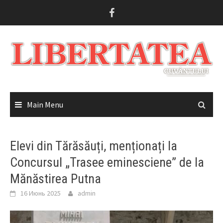
Skip
to
content
Main Menu
Elevi din Tărăsăuți, menționați la
Concursul „Trasee eminesciene” de la
Mănăstirea Putna
16 Июнь 2025
admin