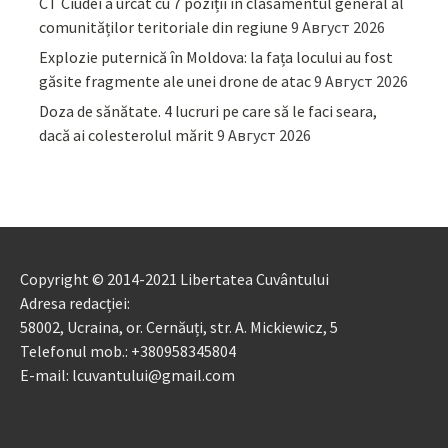
CT Ciudei a urcat cu 7 poziții în clasamentul general al
comunităților teritoriale din regiune
9 Август 2026
Explozie puternică în Moldova: la fața locului au fost
găsite fragmente ale unei drone de atac
9 Август 2026
Doza de sănătate. 4 lucruri pe care să le faci seara,
dacă ai colesterolul mărit
9 Август 2026
Copyright © 2014-2021 Libertatea Cuvântului
Adresa redacției:
58002, Ucraina, or. Cernăuți, str. A. Mickiewicz, 5
Telefonul mob.: +380958345804
E-mail: lcuvantului@gmail.com