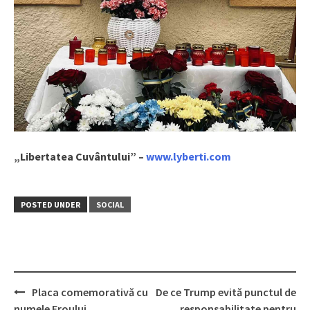
„Libertatea Cuvântului” –
www.lyberti.com
POSTED UNDER
SOCIAL
Placa comemorativă cu
De ce Trump evită punctul de
Post
numele Eroului
responsabilitate pentru