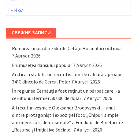
« Июл
СВЕЖИЕ ЗАПИСИ
Ruinarea unuia din zidurile Cetății Hotinului continuă
7 Август 2026
Frumusețea dansului popular
7 Август 2026
Arctica a stabilit un record istoric de căldură: aproape
34°C dincolo de Cercul Polar
7 Август 2026
În regiunea Cernăuți a fost reținut un bărbat care i-a
cerut unui fermier 50.000 de dolari
7 Август 2026
A trecut în veșnicie Oleksandr Brodovynski — unul
dintre protagoniștii expoziției foto „Chipuri simple
ale unei istorii deloc simple” a Fondului de Binefacere
„Resurse și Inițiative Sociale”
7 Август 2026