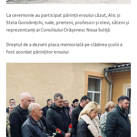
La ceremonie au participat părinții eroului căzut, Alic și
Stela Gorodnițchi, rude, prieteni, profesori și elevi, săteni și
reprezentanți ai Consiliului Orășenesc Noua Suliță.
Dreptul de a dezveli placa memorială pe clădirea școlii a
fost acordat părinților eroului.