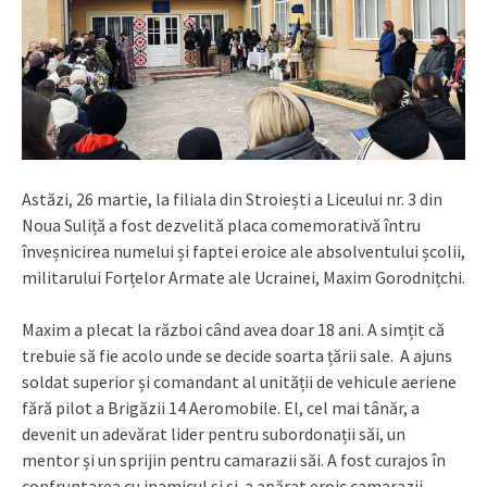
Astăzi, 26 martie, la filiala din Stroiești a Liceului nr. 3 din
Noua Suliță a fost dezvelită placa comemorativă întru
înveșnicirea numelui și faptei eroice ale absolventului școlii,
militarului Forțelor Armate ale Ucrainei, Maxim Gorodnițchi.
Maxim a plecat la război când avea doar 18 ani. A simțit că
trebuie să fie acolo unde se decide soarta țării sale. A ajuns
soldat superior și comandant al unității de vehicule aeriene
fără pilot a Brigăzii 14 Aeromobile. El, cel mai tânăr, a
devenit un adevărat lider pentru subordonații săi, un
mentor și un sprijin pentru camarazii săi. A fost curajos în
confruntarea cu inamicul și și-a apărat eroic camarazii,