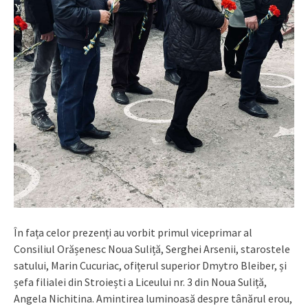
În fața celor prezenți au vorbit primul viceprimar al
Consiliul Orășenesc Noua Suliță, Serghei Arsenii, starostele
satului, Marin Cucuriac, ofițerul superior Dmytro Bleiber, și
șefa filialei din Stroiești a Liceului nr. 3 din Noua Suliță,
Angela Nichitina. Amintirea luminoasă despre tânărul erou,