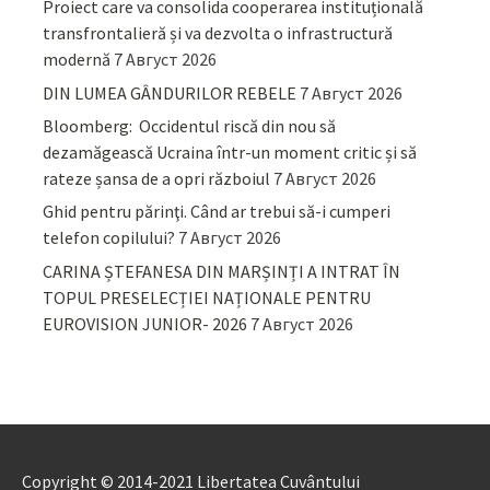
Proiect care va consolida cooperarea instituțională
transfrontalieră și va dezvolta o infrastructură
modernă
7 Август 2026
DIN LUMEA GÂNDURILOR REBELE
7 Август 2026
Bloomberg: Occidentul riscă din nou să
dezamăgească Ucraina într-un moment critic și să
rateze șansa de a opri războiul
7 Август 2026
Ghid pentru părinţi. Când ar trebui să-i cumperi
telefon copilului?
7 Август 2026
CARINA ȘTEFANESA DIN MARȘINȚI A INTRAT ÎN
TOPUL PRESELECȚIEI NAȚIONALE PENTRU
EUROVISION JUNIOR- 2026
7 Август 2026
Copyright © 2014-2021 Libertatea Cuvântului