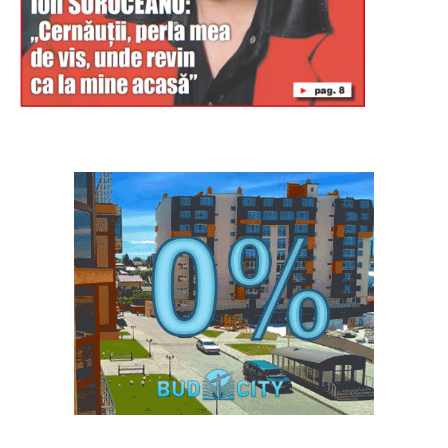
Буковина