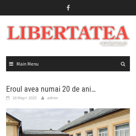
Skip
to
content
Main Menu
Eroul avea numai 20 de ani…
26 Март 2025
admin