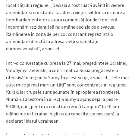
localități din regiune. „Decizia a fost luată având în vedere
amenințarea constantă la adresa vieții civililor ca urmare a
bombardamentelor asupra comunităților de frontieră.
Îndemnăm rezidenții să nu amâne decizia de a evacua.
Rămânerea în zona de pericol constant reprezintă o
amenințare directă la adresa vieții și sănătății
dumneavoastră”, a spus el.
Într-o conversație cu presa la 27 mai, președintele Ucrainei,
Volodymyr Zelenski, a confirmat că Rusia pregătește o
ofensivă în regiunea Sumy. În acest scop, a spus el, „cele mai
puternice și mai mari unități” sunt concentrate în regiunea
Kursk, iar trupele sunt adunate în apropierea frontierei.
Numărul acestora în direcția Sumy a ajuns deja la peste
50.000, dar „pentru a construi o zonă tampon” la 10 km
adâncime în Ucraina, rușii nu au capacitatea necesară, a
declarat liderul ucrainean.