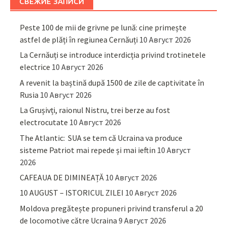
СВЕЖИЕ ЗАПИСИ
Peste 100 de mii de grivne pe lună: cine primește
astfel de plăți în regiunea Cernăuți
10 Август 2026
La Cernăuți se introduce interdicția privind trotinetele
electrice
10 Август 2026
A revenit la baștină după 1500 de zile de captivitate în
Rusia
10 Август 2026
La Grușivți, raionul Nistru, trei berze au fost
electrocutate
10 Август 2026
The Atlantic: SUA se tem că Ucraina va produce
sisteme Patriot mai repede și mai ieftin
10 Август
2026
CAFEAUA DE DIMINEAȚĂ
10 Август 2026
10 AUGUST – ISTORICUL ZILEI
10 Август 2026
Moldova pregătește propuneri privind transferul a 20
de locomotive către Ucraina
9 Август 2026