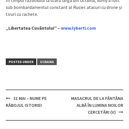
În timpul războiului la scară largă din Ucraina, Sumy a fost
sub bombardamentul constant al Rusiei: atacuri cu drone și
tiruri cu rachete.
„Libertatea Cuvântului” –
www.lyberti.com
POSTED UNDER
UCRAINA
31 MAI – NUME PE
MASACRUL DE LA FÂNTÂNA
Post
RĂBOJUL ISTORIEI
ALBĂ ÎN LUMINA NOILOR
navigation
CERCETĂRI (V)