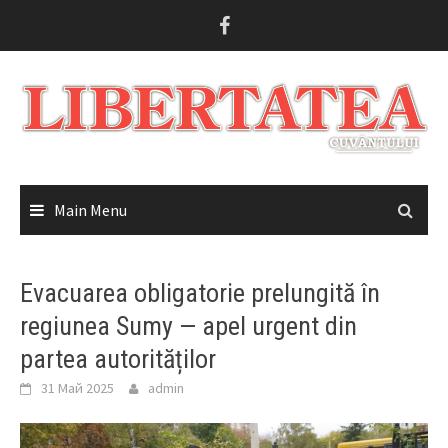
Skip
to
content
Main Menu
Evacuarea obligatorie prelungită în
regiunea Sumy — apel urgent din
partea autorităților
31 Май 2025
admin