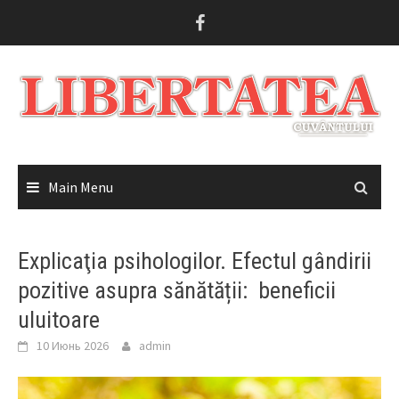
Skip
to
content
Main Menu
Explicaţia psihologilor. Efectul gândirii
pozitive asupra sănătății: beneficii
uluitoare
10 Июнь 2026
admin