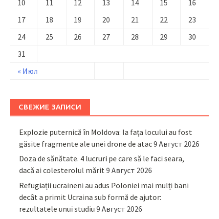
10
11
12
13
14
15
16
17
18
19
20
21
22
23
24
25
26
27
28
29
30
31
« Июл
СВЕЖИЕ ЗАПИСИ
Explozie puternică în Moldova: la fața locului au fost
găsite fragmente ale unei drone de atac
9 Август 2026
Doza de sănătate. 4 lucruri pe care să le faci seara,
dacă ai colesterolul mărit
9 Август 2026
Refugiații ucraineni au adus Poloniei mai mulți bani
decât a primit Ucraina sub formă de ajutor:
rezultatele unui studiu
9 Август 2026