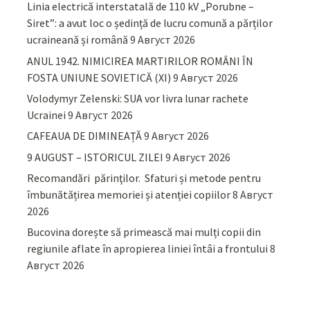
Linia electrică interstatală de 110 kV „Porubne –
Siret”: a avut loc o ședință de lucru comună a părților
ucraineană și română
9 Август 2026
ANUL 1942. NIMICIREA MARTIRILOR ROMÂNI ÎN
FOSTA UNIUNE SOVIETICĂ (XI)
9 Август 2026
Volodymyr Zelenski: SUA vor livra lunar rachete
Ucrainei
9 Август 2026
CAFEAUA DE DIMINEAȚĂ
9 Август 2026
9 AUGUST – ISTORICUL ZILEI
9 Август 2026
Recomandări părinţilor. Sfaturi și metode pentru
îmbunătățirea memoriei și atenției copiilor
8 Август
2026
Bucovina dorește să primească mai mulți copii din
regiunile aflate în apropierea liniei întâi a frontului
8
Август 2026