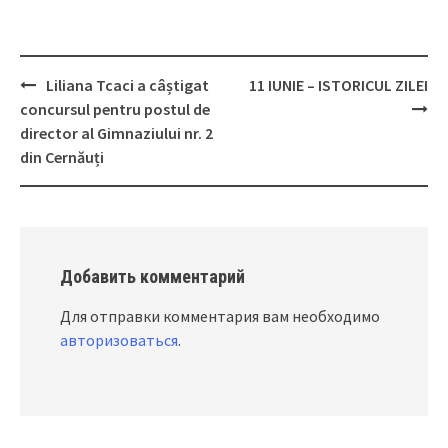
Liliana Tcaci a câștigat
11 IUNIE – ISTORICUL ZILEI
Post
concursul pentru postul de
navigation
director al Gimnaziului nr. 2
din Cernăuți
Добавить комментарий
Для отправки комментария вам необходимо
авторизоваться
.