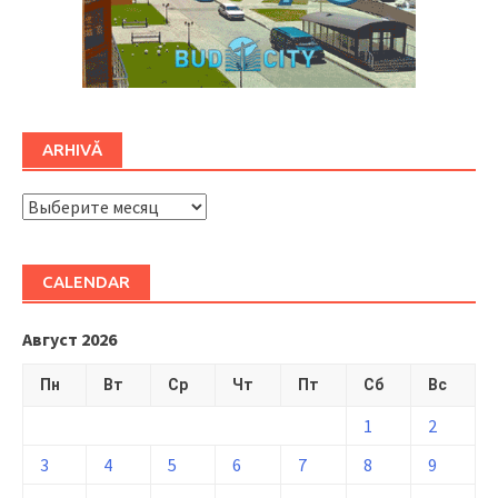
ARHIVĂ
ARHIVĂ
CALENDAR
Август 2026
Пн
Вт
Ср
Чт
Пт
Сб
Вс
1
2
3
4
5
6
7
8
9