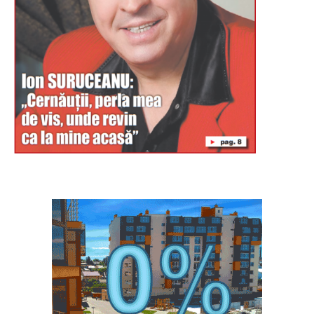
Буковина