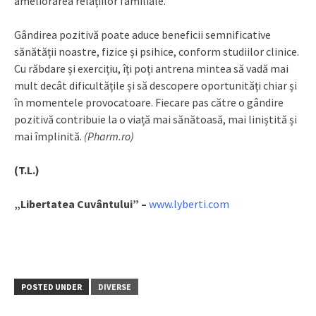
ameliorarea relațiilor familiale.
Gândirea pozitivă poate aduce beneficii semnificative
sănătății noastre, fizice și psihice, conform studiilor clinice.
Cu răbdare și exercițiu, îți poți antrena mintea să vadă mai
mult decât dificultățile și să descopere oportunități chiar și
în momentele provocatoare. Fiecare pas către o gândire
pozitivă contribuie la o viață mai sănătoasă, mai liniștită și
mai împlinită.
(Pharm.ro)
(T.L.)
„Libertatea Cuvântului” –
www.lyberti.com
POSTED UNDER
DIVERSE