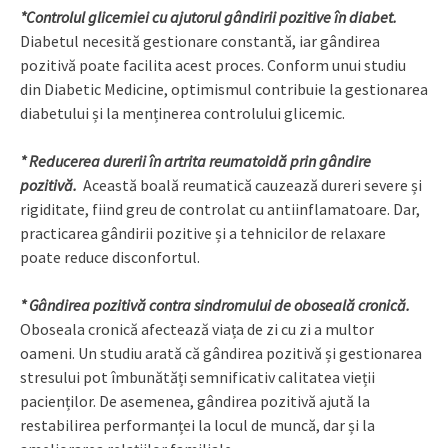
*
Controlul glicemiei cu ajutorul gândirii pozitive în diabet.
Diabetul necesită gestionare constantă, iar gândirea
pozitivă poate facilita acest proces. Conform unui studiu
din Diabetic Medicine, optimismul contribuie la gestionarea
diabetului și la menținerea controlului glicemic.
*
Reducerea durerii în artrita reumatoidă prin gândire
pozitivă.
Această boală reumatică cauzează dureri severe și
rigiditate, fiind greu de controlat cu antiinflamatoare. Dar,
practicarea gândirii pozitive și a tehnicilor de relaxare
poate reduce disconfortul.
*
Gândirea pozitivă contra sindromului de oboseală cronică.
Oboseala cronică afectează viața de zi cu zi a multor
oameni. Un studiu arată că gândirea pozitivă și gestionarea
stresului pot îmbunătăți semnificativ calitatea vieții
pacienților. De asemenea, gândirea pozitivă ajută la
restabilirea performanței la locul de muncă, dar și la