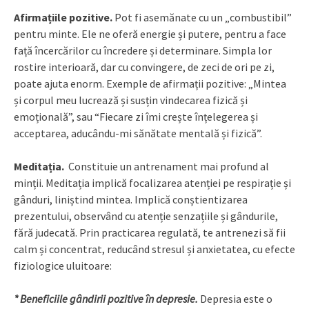
Afirmațiile pozitive.
Pot fi asemănate cu un „combustibil”
pentru minte. Ele ne oferă energie și putere, pentru a face
față încercărilor cu încredere și determinare. Simpla lor
rostire interioară, dar cu convingere, de zeci de ori pe zi,
poate ajuta enorm. Exemple de afirmații pozitive: „Mintea
și corpul meu lucrează și susțin vindecarea fizică și
emoțională”, sau “Fiecare zi îmi crește înțelegerea și
acceptarea, aducându-mi sănătate mentală și fizică”.
Meditația.
Constituie un antrenament mai profund al
minții. Meditația implică focalizarea atenției pe respirație și
gânduri, liniștind mintea. Implică conștientizarea
prezentului, observând cu atenție senzațiile și gândurile,
fără judecată. Prin practicarea regulată, te antrenezi să fii
calm și concentrat, reducând stresul și anxietatea, cu efecte
fiziologice uluitoare:
*
Beneficiile gândirii pozitive în depresie.
Depresia este o