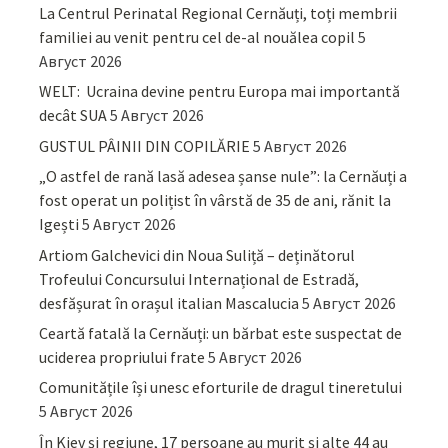
La Centrul Perinatal Regional Cernăuți, toți membrii
familiei au venit pentru cel de-al nouălea copil
5
Август 2026
WELT: Ucraina devine pentru Europa mai importantă
decât SUA
5 Август 2026
GUSTUL PÂINII DIN COPILĂRIE
5 Август 2026
„O astfel de rană lasă adesea șanse nule”: la Cernăuți a
fost operat un polițist în vârstă de 35 de ani, rănit la
Igești
5 Август 2026
Artiom Galchevici din Noua Suliță – deținătorul
Trofeului Concursului Internațional de Estradă,
desfășurat în orașul italian Mascalucia
5 Август 2026
Ceartă fatală la Cernăuți: un bărbat este suspectat de
uciderea propriului frate
5 Август 2026
Comunitățile își unesc eforturile de dragul tineretului
5 Август 2026
În Kiev și regiune, 17 persoane au murit și alte 44 au