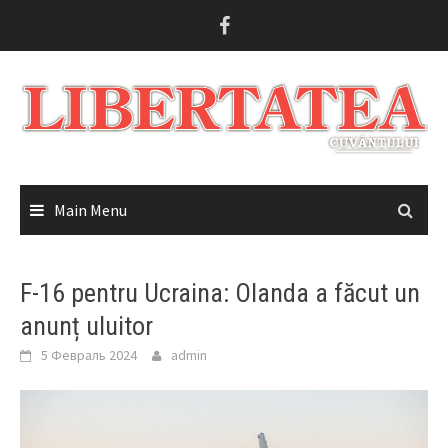
Skip
to
content
Main Menu
F-16 pentru Ucraina: Olanda a făcut un
anunț uluitor
5 Февраль 2024
admin