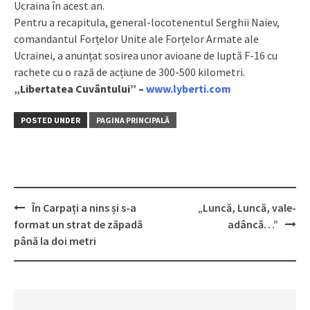
Ucraina în acest an.
Pentru a recapitula, general-locotenentul Serghii Naiev,
comandantul Forțelor Unite ale Forțelor Armate ale
Ucrainei, a anunțat sosirea unor avioane de luptă F-16 cu
rachete cu o rază de acțiune de 300-500 kilometri.
„Libertatea Cuvântului” –
www.lyberti.com
POSTED UNDER
PAGINA PRINCIPALĂ
În Carpați a nins și s-a
„Luncă, Luncă, vale-
Post
format un strat de zăpadă
adâncă…”
navigation
până la doi metri