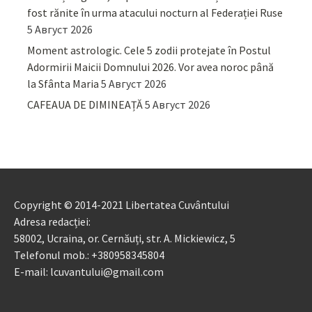
fost rănite în urma atacului nocturn al Federației Ruse
5 Август 2026
Moment astrologic. Cele 5 zodii protejate în Postul
Adormirii Maicii Domnului 2026. Vor avea noroc până
la Sfânta Maria
5 Август 2026
CAFEAUA DE DIMINEAȚĂ
5 Август 2026
Copyright © 2014-2021 Libertatea Cuvântului
Adresa redacției:
58002, Ucraina, or. Cernăuți, str. A. Mickiewicz, 5
Telefonul mob.: +380958345804
E-mail: lcuvantului@gmail.com