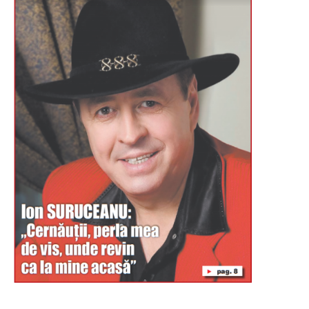
Буковина