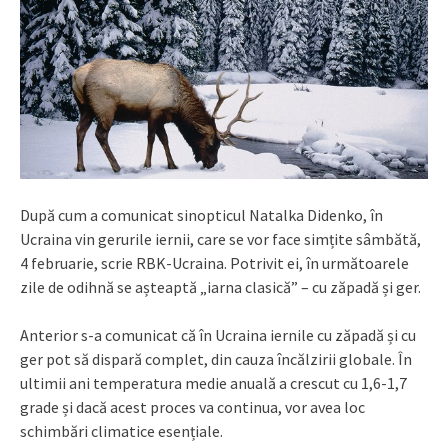
După cum a comunicat sinopticul Natalka Didenko, în
Ucraina vin gerurile iernii, care se vor face simțite sâmbătă,
4 februarie, scrie RBK-Ucraina. Potrivit ei, în următoarele
zile de odihnă se așteaptă „iarna clasică” – cu zăpadă și ger.
Anterior s-a comunicat că în Ucraina iernile cu zăpadă și cu
ger pot să dispară complet, din cauza încălzirii globale. În
ultimii ani temperatura medie anuală a crescut cu 1,6-1,7
grade și dacă acest proces va continua, vor avea loc
schimbări climatice esențiale.