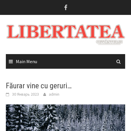
Skip
to
content
Main Menu
Făurar vine cu geruri…
30 Январь 2023
admin