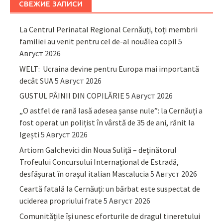
СВЕЖИЕ ЗАПИСИ
La Centrul Perinatal Regional Cernăuți, toți membrii
familiei au venit pentru cel de-al nouălea copil
5
Август 2026
WELT: Ucraina devine pentru Europa mai importantă
decât SUA
5 Август 2026
GUSTUL PÂINII DIN COPILĂRIE
5 Август 2026
„O astfel de rană lasă adesea șanse nule”: la Cernăuți a
fost operat un polițist în vârstă de 35 de ani, rănit la
Igești
5 Август 2026
Artiom Galchevici din Noua Suliță – deținătorul
Trofeului Concursului Internațional de Estradă,
desfășurat în orașul italian Mascalucia
5 Август 2026
Ceartă fatală la Cernăuți: un bărbat este suspectat de
uciderea propriului frate
5 Август 2026
Comunitățile își unesc eforturile de dragul tineretului