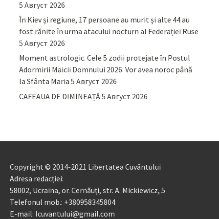
5 Август 2026
În Kiev și regiune, 17 persoane au murit și alte 44 au
fost rănite în urma atacului nocturn al Federației Ruse
5 Август 2026
Moment astrologic. Cele 5 zodii protejate în Postul
Adormirii Maicii Domnului 2026. Vor avea noroc până
la Sfânta Maria
5 Август 2026
CAFEAUA DE DIMINEAȚĂ
5 Август 2026
Copyright © 2014-2021 Libertatea Cuvântului
Adresa redacției:
58002, Ucraina, or. Cernăuți, str. A. Mickiewicz, 5
Telefonul mob.: +380958345804
E-mail: lcuvantului@gmail.com