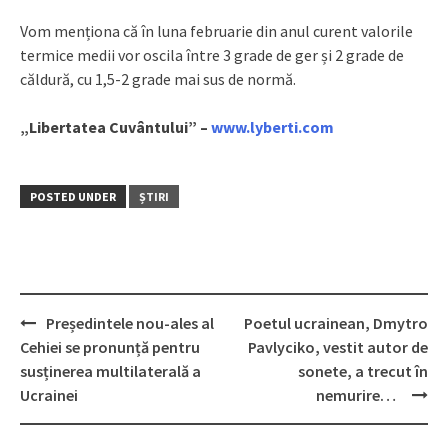
Vom menționa că în luna februarie din anul curent valorile
termice medii vor oscila între 3 grade de ger și 2 grade de
căldură, cu 1,5-2 grade mai sus de normă.
„Libertatea Cuvântului” –
www.lyberti.com
POSTED UNDER
ȘTIRI
Președintele nou-ales al
Poetul ucrainean, Dmytro
Post
Cehiei se pronunță pentru
Pavlyciko, vestit autor de
navigation
susținerea multilaterală a
sonete, a trecut în
Ucrainei
nemurire…