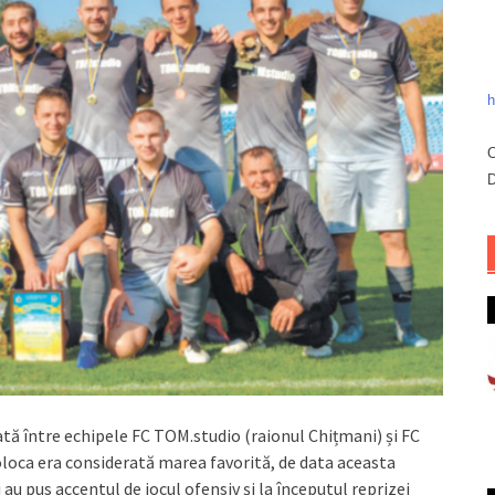
h
C
D
utată între echipele FC TOM.studio (raionul Chițmani) și FC
Voloca era considerată marea favorită, de data aceasta
au pus accentul de jocul ofensiv și la începutul reprizei