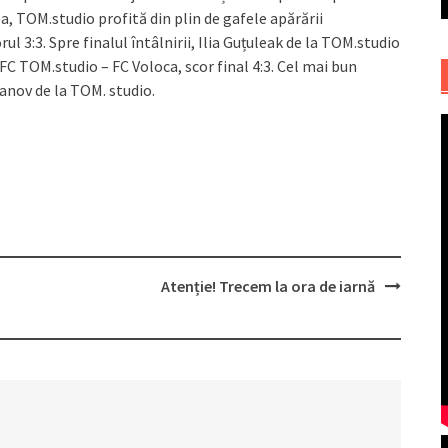
a, TOM.studio profită din plin de gafele apărării
ul 3:3. Spre finalul întâlnirii, Ilia Guțuleak de la TOM.studio
 FC TOM.studio – FC Voloca, scor final 4:3. Cel mai bun
anov de la TOM. studio.
Atenție! Trecem la ora de iarnă