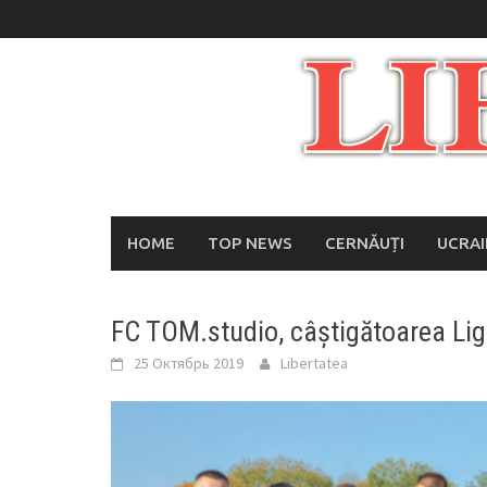
Skip
to
content
HOME
TOP NEWS
CERNĂUȚI
UCRA
FC TOM.studio, câștigătoarea Ligi
25 Октябрь 2019
Libertatea