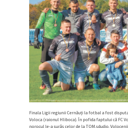
Finala Ligii regiunii Cernăuți la fotbal a fost disp
Voloca (raionul Hliboca). În pofida faptului că FC 
norocul le-a surâs celor de la TOM.sdudio. Volocenii 