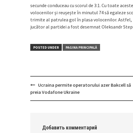
secunde conduceau cu scorul de 3:1. Cu toate aceste
volocenilor și reușește în minutul 74 să egaleze scor
trimite al patrulea gol în plasa volocenilor. Astfel,
jucător al partidei a fost desemnat Oleksandr Step
POSTED UNDER
PAGINA PRINCIPALĂ
Ucraina permite operatorului azer Bakcell să
Post
preia Vodafone Ukraine
navigation
Добавить комментарий