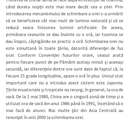
când durata nopții este mai mare decât cea a zilei. Prin
introducerea mecanismului de schimbare a orei s-a urmărit
să se beneficieze cât mai mult de lumina naturală şi să se
reducă seara folosirea luminii artificiale. De aceea,
primăvara ceasurile se dau înainte cu o oră, iar toamna se
dau înapoi, câştigându-se practic o oră. Schimbarea orei nu
este simultană în toate ţările, datorită diferenţei de fus
orar. Conform Convenţiei fusurilor orare, ceasul arată
pentru fiecare punct de pe Pământ acelaşi minut şi aceeaşi
secundă, iar diferenţele dintre ore sunt date de faptul că, la
fiecare 15 grade longitudine, apare o oră în plus. Unicul stat
important care nu a introdus acest sistem este Japonia.
Ţările ecuatoriale şi tropicale nu recurg, în general, la ora de
vară. De la 1 mai 1980, China are o singură zonă de timp şi a
utilizat ora de vară din anul 1986 până în 1991, încetând să o
mai facă de atunci. Mai multe ţări din Asia Centrală au
renunţat în anii 2000 la schimbarea orei.