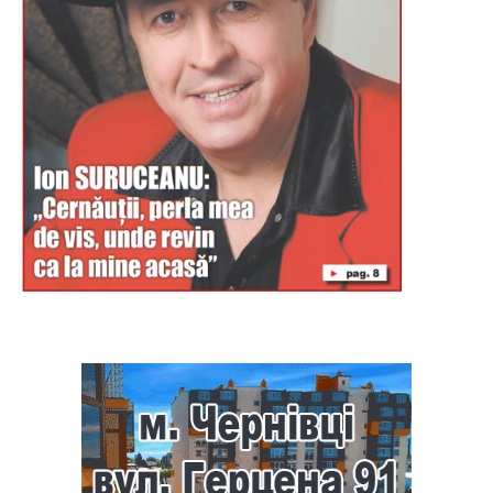
Буковина