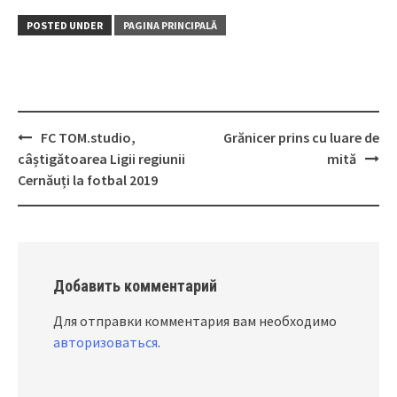
POSTED UNDER
PAGINA PRINCIPALĂ
FC TOM.studio,
Grănicer prins cu luare de
Post
câștigătoarea Ligii regiunii
mită
navigation
Cernăuți la fotbal 2019
Добавить комментарий
Для отправки комментария вам необходимо
авторизоваться
.