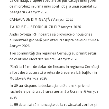
La Cernăuți, trupele speciale au pus cătușe unui șofer
de microbuz în urma unui conflict și a unui scandal cu
pasagerii
7 Август 2026
CAFEAUA DE DIMINEAȚĂ
7 Август 2026
7 AUGUST – ISTORICUL ZILEI
7 Август 2026
Andrii Sybiga: RF încearcă să provoace o nouă criză
alimentară globală prin atacuri asupra navelor civile
6
Август 2026
Trei comunități din regiunea Cernăuți au primit seturi
de centrale electrice solare
6 Август 2026
Până la 14 mii de dolari de fiecare: în regiunea Cernăuți
a fost destructurată o rețea de trecere a bărbaților în
Moldova
6 Август 2026
În UE au răspuns la declarația lui Zelenski privind
rachetele pentru apărarea aeriană a Ucrainei
6 Август
2026
La 99 de ani ai săi muncește de la revărsatul zorilor și