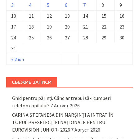
3
4
5
6
7
8
9
10
11
12
13
14
15
16
17
18
19
20
21
22
23
24
25
26
27
28
29
30
31
« Июл
СВЕЖИЕ ЗАПИСИ
Ghid pentru părinţi. Când ar trebui să-i cumperi
telefon copilului?
7 Август 2026
CARINA ȘTEFANESA DIN MARȘINȚI A INTRAT ÎN
TOPUL PRESELECȚIEI NAȚIONALE PENTRU
EUROVISION JUNIOR- 2026
7 Август 2026