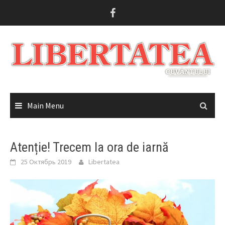
Skip
to
content
Main Menu
Atenție! Trecem la ora de iarnă
25 Октябрь 2019
Libertatea