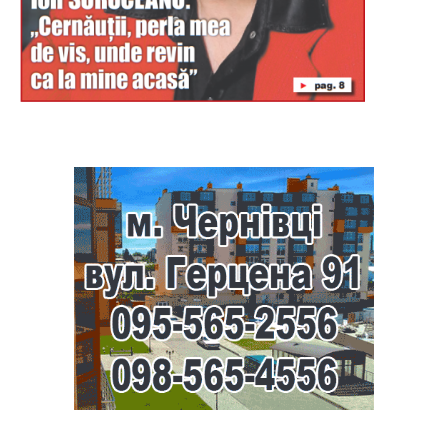
Буковина