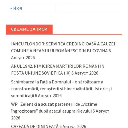
« Июл
СВЕЖИЕ ЗАПИСИ
IANCU FLONDOR: SERVIREA CREDINCIOASĂ A CAUZEI
COMUNE A NEAMULUI ROMÂNESC DIN BUCOVINA
6
Август 2026
ANUL 1942. NIMICIREA MARTIRILOR ROMÂNI ÎN
FOSTA UNIUNE SOVIETICĂ (IX)
6 Август 2026
Schimbarea la Față a Domnului – o sărbătoare a
transformării, renașterii și binecuvântării. Istorie și
semnificații
6 Август 2026
WP: Zelenski a acuzat partenerii de „victime
îngrozitoare” după atacul asupra Kievului
6 Август
2026
CAFEAUA DE DIMINEAȚĂ
6 Август 2026