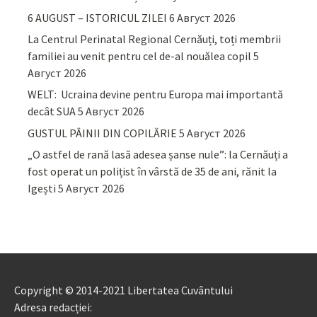
6 AUGUST – ISTORICUL ZILEI
6 Август 2026
La Centrul Perinatal Regional Cernăuți, toți membrii
familiei au venit pentru cel de-al nouălea copil
5
Август 2026
WELT: Ucraina devine pentru Europa mai importantă
decât SUA
5 Август 2026
GUSTUL PÂINII DIN COPILĂRIE
5 Август 2026
„O astfel de rană lasă adesea șanse nule”: la Cernăuți a
fost operat un polițist în vârstă de 35 de ani, rănit la
Igești
5 Август 2026
Copyright © 2014-2021 Libertatea Cuvântului
Adresa redacției: