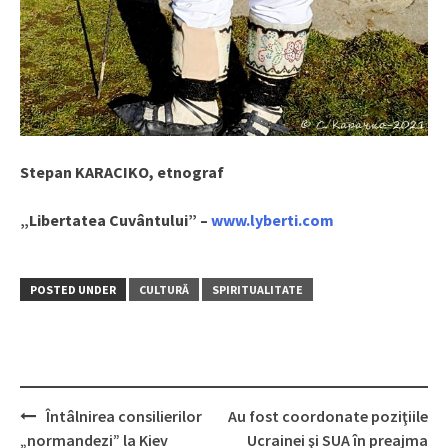
Stepan KARACIKO, etnograf
„Libertatea Cuvântului” –
www.lyberti.com
POSTED UNDER
CULTURĂ
SPIRITUALITATE
Întâlnirea consilierilor
Au fost coordonate poziţiile
Post
„normandezi” la Kiev
Ucrainei şi SUA în preajma