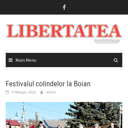
Skip
to
content
Main Menu
Festivalul colindelor la Boian
8 Январь 2022
admin