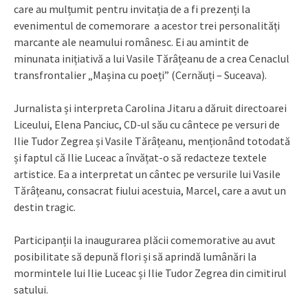
care au mulțumit pentru invitația de a fi prezenți la
evenimentul de comemorare a acestor trei personalități
marcante ale neamului românesc. Ei au amintit de
minunata inițiativă a lui Vasile Tărâțeanu de a crea Cenaclul
transfrontalier „Mașina cu poeți” (Cernăuți – Suceava).
Jurnalista și interpreta Carolina Jitaru a dăruit directoarei
Liceului, Elena Panciuc, CD-ul său cu cântece pe versuri de
Ilie Tudor Zegrea și Vasile Tărâțeanu, menționând totodată
și faptul că Ilie Luceac a învățat-o să redacteze textele
artistice. Ea a interpretat un cântec pe versurile lui Vasile
Tărâțeanu, consacrat fiului acestuia, Marcel, care a avut un
destin tragic.
Participanții la inaugurarea plăcii comemorative au avut
posibilitate să depună flori și să aprindă lumânări la
mormintele lui Ilie Luceac și Ilie Tudor Zegrea din cimitirul
satului.