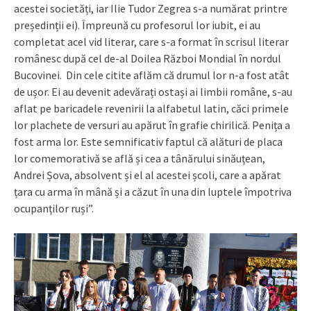
acestei societăți, iar Ilie Tudor Zegrea s-a numărat printre
președinții ei). Împreună cu profesorul lor iubit, ei au
completat acel vid literar, care s-a format în scrisul literar
românesc după cel de-al Doilea Război Mondial în nordul
Bucovinei. Din cele citite aflăm că drumul lor n-a fost atât
de ușor. Ei au devenit adevărați ostași ai limbii române, s-au
aflat pe baricadele revenirii la alfabetul latin, căci primele
lor plachete de versuri au apărut în grafie chirilică. Penița a
fost arma lor. Este semnificativ faptul că alături de placa
lor comemorativă se află și cea a tânărului sinăuțean,
Andrei Șova, absolvent și el al acestei școli, care a apărat
țara cu arma în mână și a căzut în una din luptele împotriva
ocupanților ruși”.