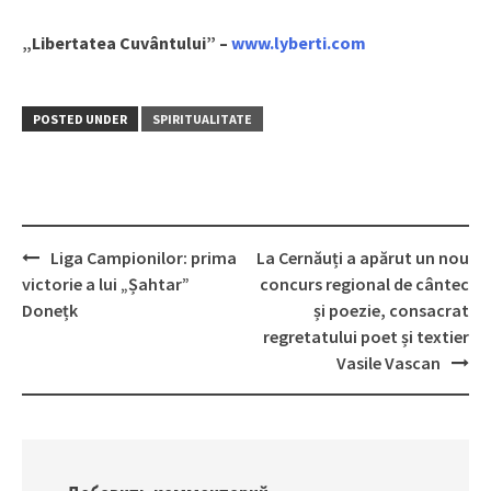
„Libertatea Cuvântului” –
www.lyberti.com
POSTED UNDER
SPIRITUALITATE
Liga Campionilor: prima
La Cernăuți a apărut un nou
Post
victorie a lui „Șahtar”
concurs regional de cântec
navigation
Donețk
și poezie, consacrat
regretatului poet și textier
Vasile Vascan