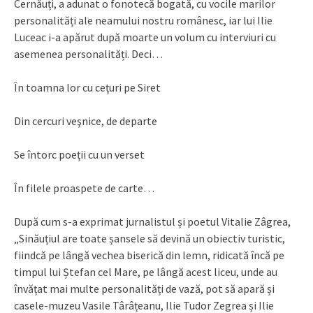
Cernăuți, a adunat o fonotecă bogată, cu vocile marilor
personalități ale neamului nostru românesc, iar lui Ilie
Luceac i-a apărut după moarte un volum cu interviuri cu
asemenea personalități. Deci…
În toamna lor cu ceţuri pe Siret
Din cercuri veşnice, de departe
Se întorc poeţii cu un verset
În filele proaspete de carte…
După cum s-a exprimat jurnalistul și poetul Vitalie Zâgrea,
„Sinăuțiul are toate șansele să devină un obiectiv turistic,
fiindcă pe lângă vechea biserică din lemn, ridicată încă pe
timpul lui Ștefan cel Mare, pe lângă acest liceu, unde au
învățat mai multe personalități de vază, pot să apară și
casele-muzeu Vasile Târâțeanu, Ilie Tudor Zegrea și Ilie