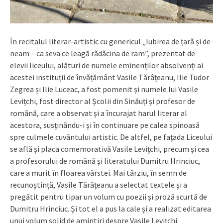
În recitalul literar-artistic cu genericul „Iubirea de țară și de
neam – ca seva ce leagă rădăcina de ram”, prezentat de
elevii liceului, alături de numele eminenților absolvenți ai
acestei instituții de învățământ Vasile Tărâțeanu, Ilie Tudor
Zegrea și Ilie Luceac, a fost pomenit și numele lui Vasile
Levițchi, fost director al Școlii din Sinăuți și profesor de
română, care a observat și a încurajat harul literar al
acestora, susținându-i și în continuare pe calea spinoasă
spre culmele cuvântului artistic. De altfel, pe fațada Liceului
se află și placa comemorativă Vasile Levițchi, precum și cea
a profesorului de română și literatului Dumitru Hrinciuc,
care a murit în floarea vârstei. Mai târziu, în semn de
recunoștință, Vasile Tărâțeanu a selectat textele și a
pregătit pentru tipar un volum cu poezii și proză scurtă de
Dumitru Hrinciuc. Și tot el a pus la cale și a realizat editarea
unui volum solid de amintiri despre Vasile Levițchi.