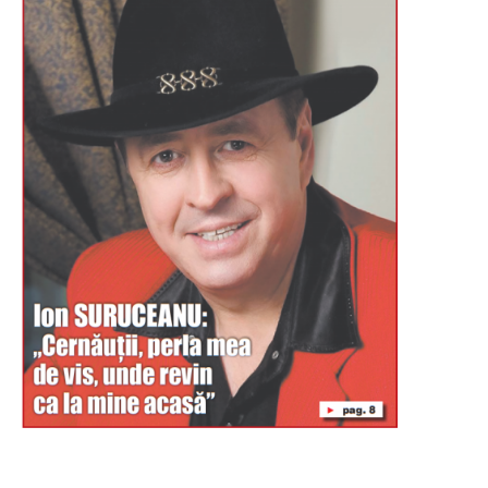
Буковина