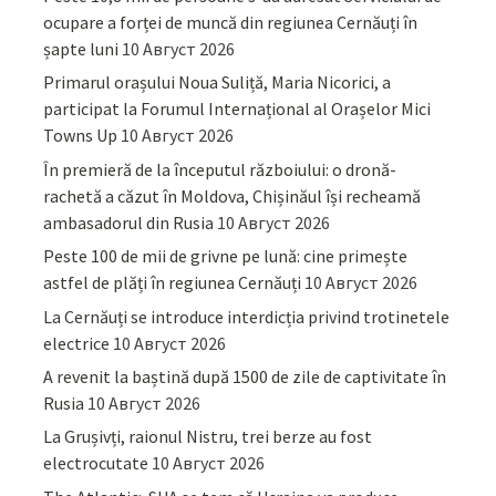
ocupare a forței de muncă din regiunea Cernăuți în
șapte luni
10 Август 2026
Primarul orașului Noua Suliță, Maria Nicorici, a
participat la Forumul Internațional al Orașelor Mici
Towns Up
10 Август 2026
În premieră de la începutul războiului: o dronă-
rachetă a căzut în Moldova, Chișinăul își recheamă
ambasadorul din Rusia
10 Август 2026
Peste 100 de mii de grivne pe lună: cine primește
astfel de plăți în regiunea Cernăuți
10 Август 2026
La Cernăuți se introduce interdicția privind trotinetele
electrice
10 Август 2026
A revenit la baștină după 1500 de zile de captivitate în
Rusia
10 Август 2026
La Grușivți, raionul Nistru, trei berze au fost
electrocutate
10 Август 2026