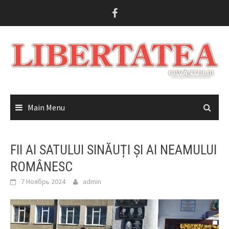
Skip
to
content
Main Menu
FII AI SATULUI SINĂUȚI ȘI AI NEAMULUI
ROMÂNESC
7 Ноябрь 2024
admin