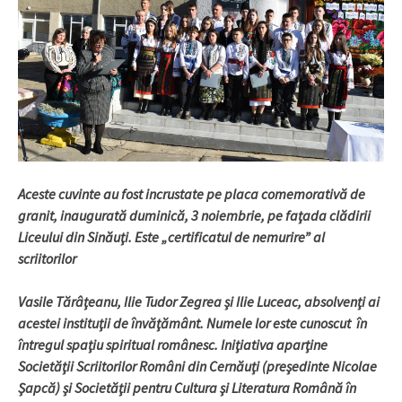
Aceste cuvinte au fost incrustate pe placa comemorativă de
granit, inaugurată duminică, 3 noiembrie, pe faţada clădirii
Liceului din Sinăuţi. Este „certificatul de nemurire” al
scriitorilor
Vasile Tărâţeanu, Ilie Tudor Zegrea şi Ilie Luceac, absolvenţi ai
acestei instituţii de învăţământ. Numele lor este cunoscut în
întregul spaţiu spiritual românesc. Iniţiativa aparţine
Societăţii Scriitorilor Români din Cernăuţi (preşedinte Nicolae
Şapcă) şi Societăţii pentru Cultura şi Literatura Română în