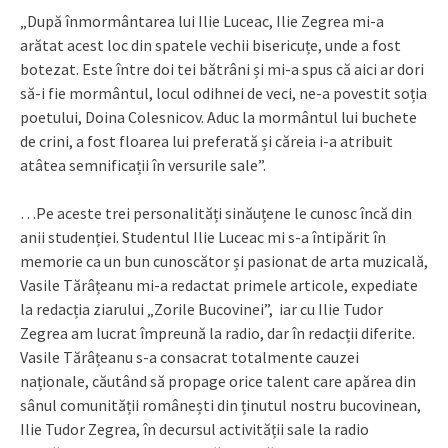
„După înmormântarea lui Ilie Luceac, Ilie Zegrea mi-a
arătat acest loc din spatele vechii bisericuțe, unde a fost
botezat. Este între doi tei bătrâni și mi-a spus că aici ar dori
să-i fie mormântul, locul odihnei de veci, ne-a povestit soția
poetului, Doina Colesnicov. Aduc la mormântul lui buchete
de crini, a fost floarea lui preferată și căreia i-a atribuit
atâtea semnificații în versurile sale”.
…Pe aceste trei personalități sinăuțene le cunosc încă din
anii studenției. Studentul Ilie Luceac mi s-a întipărit în
memorie ca un bun cunoscător și pasionat de arta muzicală,
Vasile Tărâțeanu mi-a redactat primele articole, expediate
la redacția ziarului „Zorile Bucovinei”, iar cu Ilie Tudor
Zegrea am lucrat împreună la radio, dar în redacții diferite.
Vasile Tărâțeanu s-a consacrat totalmente cauzei
naționale, căutând să propage orice talent care apărea din
sânul comunității românești din ținutul nostru bucovinean,
Ilie Tudor Zegrea, în decursul activității sale la radio