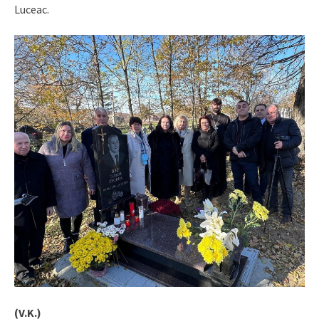
Luceac.
(V.K.)