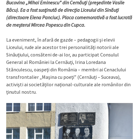
Bucovina „Mihai Eminescu” din Cernăuţi (preşedinte Vasile
Bâcu). Ea a fost susţinută de direcţia Liceului din Sinăuţi
(directoare Elena Panciuc). Placa comemorativă a fost lucrată
de meşterul Mircea Popescu din Cupca.
La eveniment, în afară de gazde – pedagogii şi elevii
Liceului, rude ale acestor trei personalităţi notorii ale
Sinăuţiului, consăteni de-ai lor, au participat Consulul
General al României la Cernăuţi, Irina Loredana
Stănculescu, oaspeţi din România – membri ai Cenaclului
transfrontalier „Maşina cu poeţi” (Cernăuţi – Suceava),
activişti ai societăţilor naţional-culturale ale românilor din
ţinutul nostru.