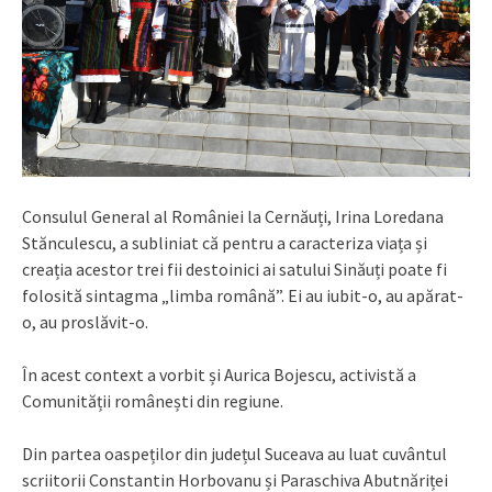
Consulul General al României la Cernăuți, Irina Loredana
Stănculescu, a subliniat că pentru a caracteriza viața și
creația acestor trei fii destoinici ai satului Sinăuți poate fi
folosită sintagma „limba română”. Ei au iubit-o, au apărat-
o, au proslăvit-o.
În acest context a vorbit și Aurica Bojescu, activistă a
Comunității românești din regiune.
Din partea oaspeților din județul Suceava au luat cuvântul
scriitorii Constantin Horbovanu și Paraschiva Abutnăriței