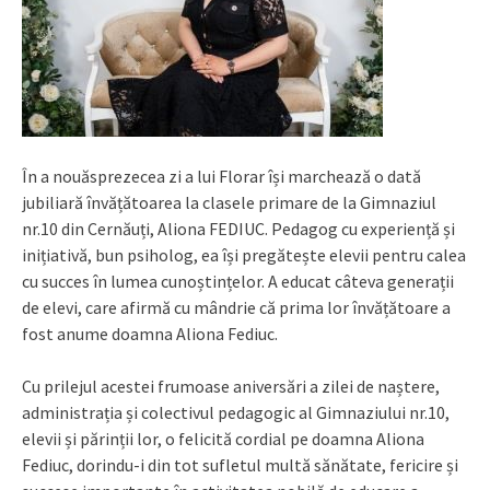
În a nouăsprezecea zi a lui Florar își marchează o dată
jubiliară învățătoarea la clasele primare de la Gimnaziul
nr.10 din Cernăuți, Aliona FEDIUC. Pedagog cu experiență și
inițiativă, bun psiholog, ea își pregătește elevii pentru calea
cu succes în lumea cunoștințelor. A educat câteva generații
de elevi, care afirmă cu mândrie că prima lor învățătoare a
fost anume doamna Aliona Fediuc.
Cu prilejul acestei frumoase aniversări a zilei de naștere,
administrația și colectivul pedagogic al Gimnaziului nr.10,
elevii și părinții lor, o felicită cordial pe doamna Aliona
Fediuc, dorindu-i din tot sufletul multă sănătate, fericire și