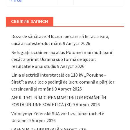
« Июл
СВЕЖИЕ ЗАПИСИ
Doza de sănătate. 4 lucruri pe care să le faci seara,
dacă ai colesterolul mărit
9 Август 2026
Refugiații ucraineni au adus Poloniei mai mulți bani
decât a primit Ucraina sub formă de ajutor:
rezultatele unui studiu
9 Август 2026
Linia electrică interstatală de 110 kV „Porubne –
Siret”: a avut loc o ședință de lucru comună a părților
ucraineană și română
9 Август 2026
ANUL 1942. NIMICIREA MARTIRILOR ROMÂNI ÎN
FOSTA UNIUNE SOVIETICĂ (XI)
9 Август 2026
Volodymyr Zelenski: SUA vor livra lunar rachete
Ucrainei
9 Август 2026
CAFEAUA DE DIMINEAȚĂ
9 Август 2026