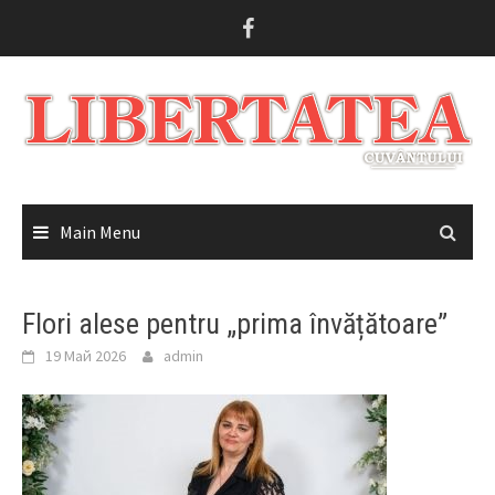
Skip
to
content
Main Menu
Flori alese pentru „prima învățătoare”
19 Май 2026
admin