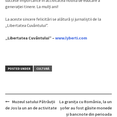
succese importante în activitatea nobilă de educare a
generației tinere. La mulți ani!
La aceste sincere felicitări se alătură și jurnaliștii de la
„Libertatea Cuvântului”.
„Libertatea Cuvântului” –
www.lyberti.com
POSTED UNDER
CULTURĂ
Muzeul satului Pătrăuții
La granița cu România, la un
Post
de Jos la un an de activitate
șofer au fost găsite monede
navigation
și bancnote din perioada