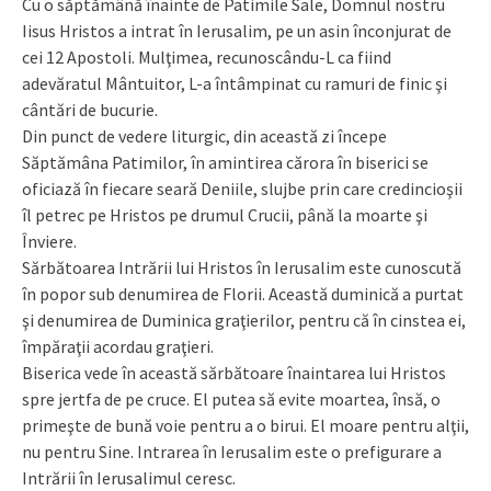
Cu o săptămână înainte de Patimile Sale, Domnul nostru
Iisus Hristos a intrat în Ierusalim, pe un asin înconjurat de
cei 12 Apostoli. Mulţimea, recunoscându-L ca fiind
adevăratul Mântuitor, L-a întâmpinat cu ramuri de finic şi
cântări de bucurie.
Din punct de vedere liturgic, din această zi începe
Săptămâna Patimilor, în amintirea cărora în biserici se
oficiază în fiecare seară Deniile, slujbe prin care credincioşii
îl petrec pe Hristos pe drumul Crucii, până la moarte şi
Înviere.
Sărbătoarea Intrării lui Hristos în Ierusalim este cunoscută
în popor sub denumirea de Florii. Această duminică a purtat
şi denumirea de Duminica graţierilor, pentru că în cinstea ei,
împăraţii acordau graţieri.
Biserica vede în această sărbătoare înaintarea lui Hristos
spre jertfa de pe cruce. El putea să evite moartea, însă, o
primeşte de bună voie pentru a o birui. El moare pentru alţii,
nu pentru Sine. Intrarea în Ierusalim este o prefigurare a
Intrării în Ierusalimul ceresc.