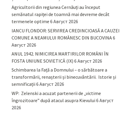
Agricultorii din regiunea Cernăuți au început
semănatul rapiței de toamnă mai devreme decât
termenele optime
6 Август 2026
IANCU FLONDOR: SERVIREA CREDINCIOASĂ A CAUZEI
COMUNE A NEAMULUI ROMÂNESC DIN BUCOVINA
6
Август 2026
ANUL 1942. NIMICIREA MARTIRILOR ROMÂNI ÎN
FOSTA UNIUNE SOVIETICĂ (IX)
6 Август 2026
Schimbarea la Față a Domnului – o sărbătoare a
transformării, renașterii și binecuvântării. Istorie și
semnificații
6 Август 2026
WP: Zelenski a acuzat partenerii de „victime
îngrozitoare” după atacul asupra Kievului
6 Август
2026