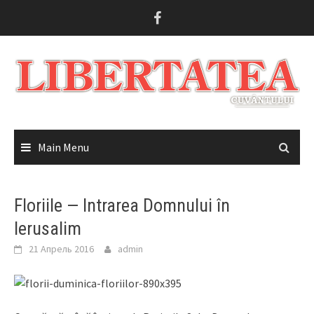
Skip
to
content
Main Menu
Floriile — Intrarea Domnului în
Ierusalim
21 Апрель 2016
admin