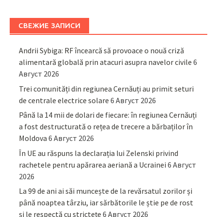
СВЕЖИЕ ЗАПИСИ
Andrii Sybiga: RF încearcă să provoace o nouă criză
alimentară globală prin atacuri asupra navelor civile
6
Август 2026
Trei comunități din regiunea Cernăuți au primit seturi
de centrale electrice solare
6 Август 2026
Până la 14 mii de dolari de fiecare: în regiunea Cernăuți
a fost destructurată o rețea de trecere a bărbaților în
Moldova
6 Август 2026
În UE au răspuns la declarația lui Zelenski privind
rachetele pentru apărarea aeriană a Ucrainei
6 Август
2026
La 99 de ani ai săi muncește de la revărsatul zorilor și
până noaptea târziu, iar sărbătorile le știe pe de rost
și le respectă cu strictețe
6 Август 2026