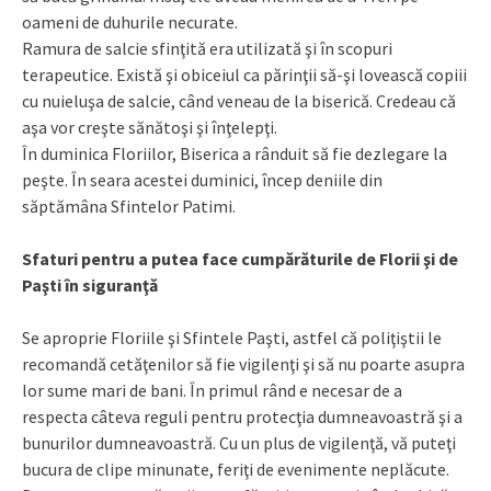
oameni de duhurile necurate.
Ramura de salcie sfinţită era utilizată şi în scopuri
terapeutice. Există şi obiceiul ca părinţii să-şi lovească copiii
cu nuieluşa de salcie, când veneau de la biserică. Credeau că
aşa vor creşte sănătoşi şi înţelepţi.
În duminica Floriilor, Biserica a rânduit să fie dezlegare la
peşte. În seara acestei duminici, încep deniile din
săptămâna Sfintelor Patimi.
Sfaturi pentru a putea face cumpărăturile de Florii şi de
Paşti în siguranţă
Se aproprie Floriile şi Sfintele Paşti, astfel că poliţiştii le
recomandă cetăţenilor să fie vigilenţi şi să nu poarte asupra
lor sume mari de bani. În primul rând e necesar de a
respecta câteva reguli pentru protecţia dumneavoastră şi a
bunurilor dumneavoastră. Cu un plus de vigilenţă, vă puteţi
bucura de clipe minunate, feriţi de evenimente neplăcute.