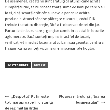
De asemenea, cetăţenii sunt sfătuiţi ca atunci când achită
cumpărăturile, să nu scoată toată suma de bani pe care o au
la ei, ci să scoată atât cât au nevoie pentru a achita
produsele. Atunci când se plăteşte cu cardul, codul PIN
trebuie tastat cu discreţie, fără a fi observat de cei din jur.
Furturile din buzunare şi genţi se comit în special în locurile
aglomerate. Dacă sunteţi împins în astfel de locuri,
verificaţi-vă imediat buzunarul cu bani sau geanta, pentru a
fi siguri că nu sunteţi victima unei înscenări ale hoţilor.
POSTED UNDER
DIVERSE
„Despotul“ Putin este
Floarea mărului și „floarea
Post
tot mai aproape în distanță
businessului”
navigation
de regimul lui Hitler