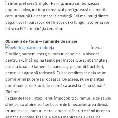
În interpretarea Sfinţilor Părinţi, asina simbolizează
poporul iudeu, în timp ce mânzul prefigurează neamurile
care urmau să fie chemate la credinţă. Cei mai mulţi dintre
păgâni vor fi purtători de Hristos de-a lungul istoriei şi vor
intra cu El în Împărăţia cerurilor.
Obiceiuri de Florii — ramurile de salcie
În ziua
Floriilor, oamenii merg cu ramuri de salcie la biserică,
pentru a-L întâmpina tainic pe Hristos. Ele sunt sfinţite şi
puse la icoane. Oamenii le puneau şi pe pomii fructiferi,
pentru a-i ajuta să rodească. Există credinţa că abia acum
pomii prind putere să rodească. De aceea, nu se plantau
pomi înainte de Florii, de teamă ca aceştia să nu rămână
fără rod.
În ziua de Florii, stupii erau împodobiţi cu ramurile de salcie
sfinţite, ca albinele să se bucure de binecuvântarea divină.
În unele sate, ramurile erau aruncate în curte când începea
să bată grindina. Însă, ele aveau menirea de a-i feri pe