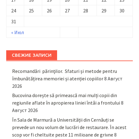
24
25
26
27
28
29
30
31
« Июл
СВЕЖИЕ ЗАПИСИ
Recomandări părinţilor. Sfaturi și metode pentru
îmbunătățirea memoriei și atenției copiilor
8 Август
2026
Bucovina dorește să primească mai mulți copii din
regiunile aflate în apropierea liniei întâi a frontului
8
Август 2026
În Sala de Marmură a Universității din Cernăuți se
prevede un nou volum de lucrări de restaurare. În acest
scop vor fi cheltuite peste 11 milioane de grivne
8