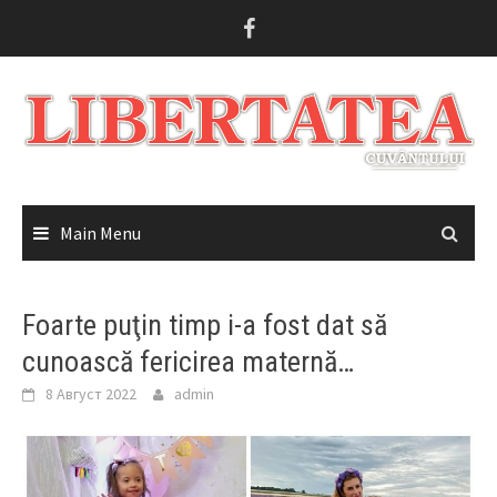
Skip
to
content
Main Menu
Foarte puţin timp i-a fost dat să
cunoască fericirea maternă…
8 Август 2022
admin