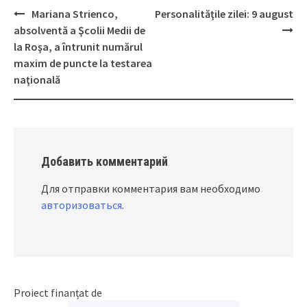
Mariana Strienco,
Personalităţile zilei: 9 august
Post
absolventă a Şcolii Medii de
navigation
la Roşa, a întrunit numărul
maxim de puncte la testarea
naţională
Добавить комментарий
Для отправки комментария вам необходимо
авторизоваться
.
Proiect finanțat de