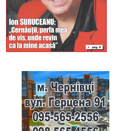
Буковина