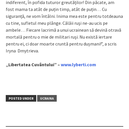
indiferent, în pofida tuturor greutăţilor! Din păcate, am
fost mama ta atât de puțin timp, atât de puțin… Cu
siguranță, ne vom întâlni. Inima mea este pentru totdeauna
cu tine, sufletul meu plânge. Călăii ruşi ne-au ucis pe
ambele… Fiecare lacrimă a unui ucrainean să devină otravă
mortală pentru o mie de militari ruşi. Nu există iertare
pentru ei, ci doar moarte cruntă pentru dușmani!”, a scris
Iryna Dmytrieva.
„Libertatea Cuvântului” –
www.lyberti.com
POSTED UNDER
UCRAINA