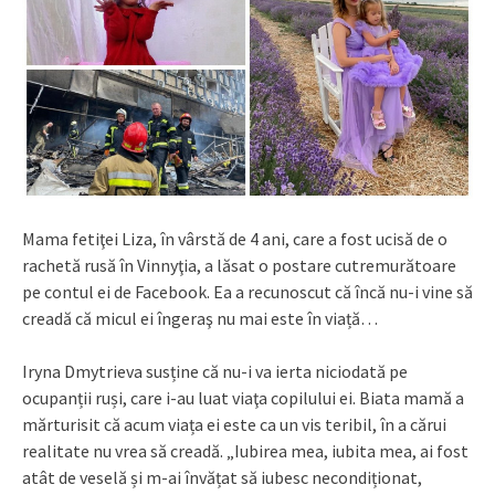
Mama fetiţei Liza, în vârstă de 4 ani, care a fost ucisă de o
rachetă rusă în Vinnyţia, a lăsat o postare cutremurătoare
pe contul ei de Facebook. Ea a recunoscut că încă nu-i vine să
creadă că micul ei îngeraş nu mai este în viață…
Iryna Dmytrieva susține că nu-i va ierta niciodată pe
ocupanții ruși, care i-au luat viaţa copilului ei. Biata mamă a
mărturisit că acum viața ei este ca un vis teribil, în a cărui
realitate nu vrea să creadă. „Iubirea mea, iubita mea, ai fost
atât de veselă și m-ai învățat să iubesc necondiționat,