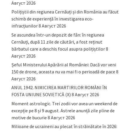
Август 2026
Polițiștii din regiunea Cernăuți și din România au făcut
schimb de experiență în investigarea eco-
infracțiunilor
8 Август 2026
Se ascundea într-un depozit de fân: în regiunea
Cernăuți, după 11 zile de căutări, a fost reținut
bărbatul care a deschis focul asupra polițiștilor
8
Август 2026
Șeful Ministerului Apărării al României: Dacă vor veni
150 de drone, aceasta nu va mai fi o perioadă de pace
8
Август 2026
ANUL 1942. NIMICIREA MARTIRILOR ROMÂNI ÎN
FOSTA UNIUNE SOVIETICĂ (X)
8 Август 2026
Moment astrologic. Trei zodii vor avea un weekend de
excepție pe 8 și 9 august. Astrele anunță zile pline de
motive de bucurie
8 Август 2026
Milioane de ucraineni au plecat în străinătate în 2026: