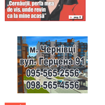
Буковина