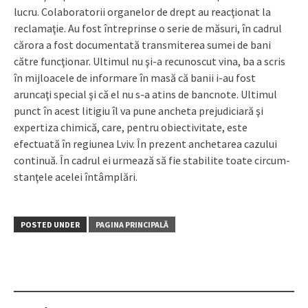
lucru. Colaboratorii or­ganelor de drept au reacţionat la
reclamaţie. Au fost în­tre­prinse o serie de măsuri, în cadrul
cărora a fost documentată trans­mi­terea sumei de bani
către fun­cţionar. Ultimul nu şi-a recunoscut vina, ba a scris
în mijloacele de informare în masă că banii i-au fost
aruncaţi special şi că el nu s-a atins de bancnote. Ultimul
punct în acest litigiu îl va pune ancheta pre­judiciară şi
expertiza chimică, care, pentru obiec­tivitate, este
efectuată în re­gi­unea Lviv. În prezent anche­tarea cazului
continuă. În cadrul ei urmează să fie stabilite toate cir­cum­
stanţele acelei întâmplări.
POSTED UNDER
PAGINA PRINCIPALĂ