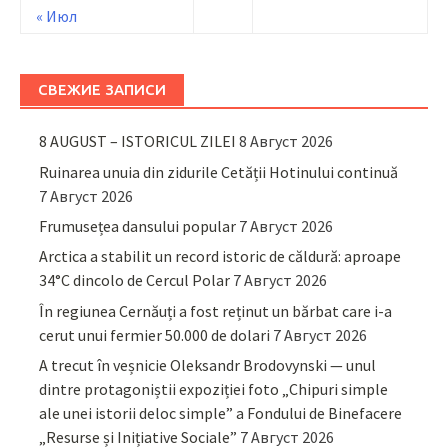
« Июл
СВЕЖИЕ ЗАПИСИ
8 AUGUST – ISTORICUL ZILEI
8 Август 2026
Ruinarea unuia din zidurile Cetății Hotinului continuă
7 Август 2026
Frumusețea dansului popular
7 Август 2026
Arctica a stabilit un record istoric de căldură: aproape
34°C dincolo de Cercul Polar
7 Август 2026
În regiunea Cernăuți a fost reținut un bărbat care i-a
cerut unui fermier 50.000 de dolari
7 Август 2026
A trecut în veșnicie Oleksandr Brodovynski — unul
dintre protagoniștii expoziției foto „Chipuri simple
ale unei istorii deloc simple” a Fondului de Binefacere
„Resurse și Inițiative Sociale”
7 Август 2026