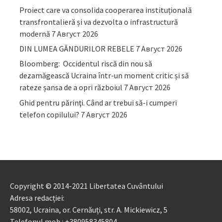
Proiect care va consolida cooperarea instituțională
transfrontalieră și va dezvolta o infrastructură
modernă
7 Август 2026
DIN LUMEA GÂNDURILOR REBELE
7 Август 2026
Bloomberg: Occidentul riscă din nou să
dezamăgească Ucraina într-un moment critic și să
rateze șansa de a opri războiul
7 Август 2026
Ghid pentru părinţi. Când ar trebui să-i cumperi
telefon copilului?
7 Август 2026
Copyright © 2014-2021 Libertatea Cuvântului
Adresa redacției:
58002, Ucraina, or. Cernăuți, str. A. Mickiewicz, 5
Telefonul mob.: +380958345804