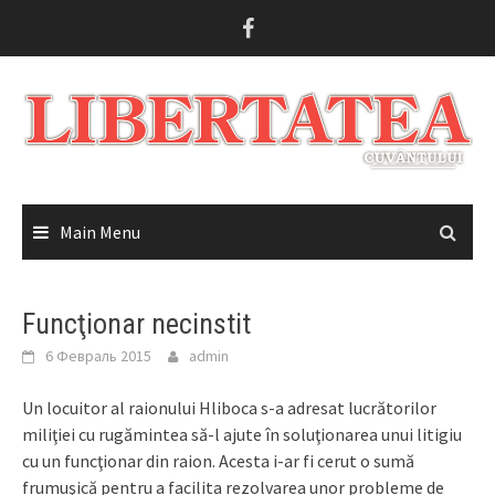
Skip
to
content
Main Menu
Funcţionar necinstit
6 Февраль 2015
admin
Un locuitor al raionului Hliboca s-a adresat lucrătorilor
miliţiei cu rugămintea să-l ajute în soluţionarea unui litigiu
cu un funcţionar din raion. Acesta i-ar fi cerut o sumă
frumuşică pentru a facilita rezolvarea unor probleme de