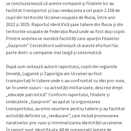
se concluzionează că aceste companii și filialele lor au
facilitat transportul și/sau reeducarea a cel puțin 2.158 de
copii din teritoriile Ucrainei ocupate de Rusia, între anii
2022 și 2025. Raportul identifică șase tabere din Rusia și din
teritoriile ocupate de Federația Rusă unde au fost duși copiii.
Printre acestea se numără facilități care aparțin filialelor
„Gazprom”. Cercetătorii subliniază că aceste eforturi fac
parte dintr-o campanie mai largă și sistematică.
După cum notează autorii raportului, copiii din regiunile
Donețk, Lugansk și Zaporijjia ale Ucrainei au fost
transportați în tabere unde s-au confruntat cu idei pro-ruse,
iar în unele cazuri – cu activități militarizate, descrise drept
„educație patriotică”. Conform raportului, filialele și
sindicatele „Gazprom” au ajutat la organizarea
transportului, au emis vouchere pentru tabere și au facilitat
activități definite ca „reeducare”, care includ promovarea
narativelor pro-ruse și minimalizarea identității ucrainene.
În raport sunt identificate 44 de organizații legate de