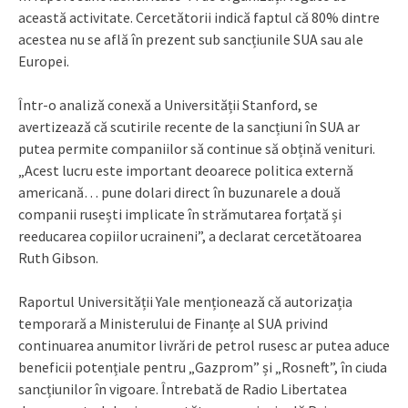
această activitate. Cercetătorii indică faptul că 80% dintre
acestea nu se află în prezent sub sancțiunile SUA sau ale
Europei.
Într-o analiză conexă a Universității Stanford, se
avertizează că scutirile recente de la sancțiuni în SUA ar
putea permite companiilor să continue să obțină venituri.
„Acest lucru este important deoarece politica externă
americană… pune dolari direct în buzunarele a două
companii rusești implicate în strămutarea forțată și
reeducarea copiilor ucraineni”, a declarat cercetătoarea
Ruth Gibson.
Raportul Universității Yale menționează că autorizația
temporară a Ministerului de Finanțe al SUA privind
continuarea anumitor livrări de petrol rusesc ar putea aduce
beneficii potențiale pentru „Gazprom” și „Rosneft”, în ciuda
sancțiunilor în vigoare. Întrebată de Radio Libertatea