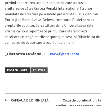
privind deportarea copiilor ucraineni, care au dus la
emiterea de către Curtea Penală Internațională a unor
mandate de arestare pe numele președintelui rus Vladimir
Putin și al Mariei Lvova-Belova, comisarul Rusiei pentru
drepturile copiilor. Cercetătorii de la Universitatea Yale
afirmă că noul raport este primul care oferă dovezi
detaliate ce leagă marile corporații rusești și filialele lor de
campania de deportare a copiilor ucraineni.
„Libertatea Cuvântului” –
www.lyberti.com
POSTED UNDER
POLITICĂ
CAFEAUA DE DIMINEAȚĂ
Criză de combustibil: la
Cernăuți, transportatorii cer