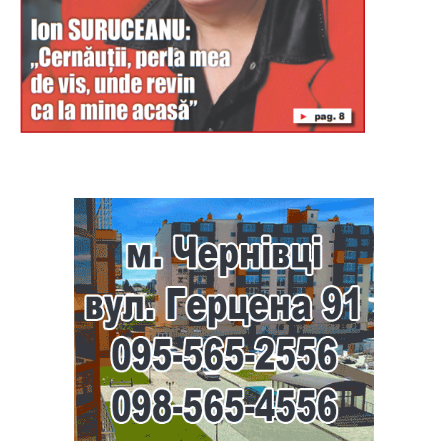
Буковина