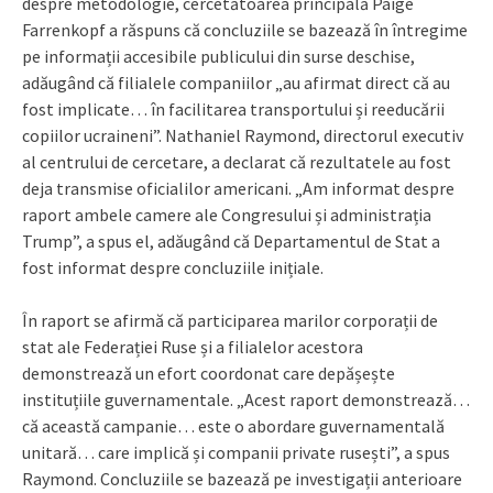
despre metodologie, cercetătoarea principală Paige
Farrenkopf a răspuns că concluziile se bazează în întregime
pe informații accesibile publicului din surse deschise,
adăugând că filialele companiilor „au afirmat direct că au
fost implicate… în facilitarea transportului și reeducării
copiilor ucraineni”. Nathaniel Raymond, directorul executiv
al centrului de cercetare, a declarat că rezultatele au fost
deja transmise oficialilor americani. „Am informat despre
raport ambele camere ale Congresului și administrația
Trump”, a spus el, adăugând că Departamentul de Stat a
fost informat despre concluziile inițiale.
În raport se afirmă că participarea marilor corporații de
stat ale Federației Ruse și a filialelor acestora
demonstrează un efort coordonat care depășește
instituțiile guvernamentale. „Acest raport demonstrează…
că această campanie… este o abordare guvernamentală
unitară… care implică și companii private rusești”, a spus
Raymond. Concluziile se bazează pe investigații anterioare