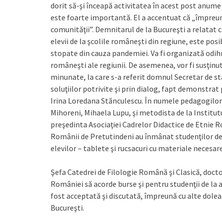
dorit să-şi înceapă activitatea în acest post anume
este foarte importantă. El a accentuat că „împreu
comunităţii”. Demnitarul de la Bucureşti a relatat 
elevii de la şcolile româneşti din regiune, este posib
stopate din cauza pandemiei. Va fi organizată odih
româneşti ale regiunii. De asemenea, vor fi susţinute
minunate, la care s-a referit domnul Secretar de st
soluţiilor potrivite şi prin dialog, fapt demonstra
Irina Loredana Stănculescu. În numele pedagogilo
Mihoreni, Mihaela Lupu, şi metodista de la Institut
preşedinta Asociaţiei Cadrelor Didactice de Etnie 
Românii de Pretutindeni au înmânat studenţilor de 
elevilor – tablete şi rucsacuri cu materiale necesa
Şefa Catedrei de Filologie Română şi Clasică, doctor
României să acorde burse şi pentru studenţii de la 
fost acceptată şi discutată, împreună cu alte dolean
Bucureşti.