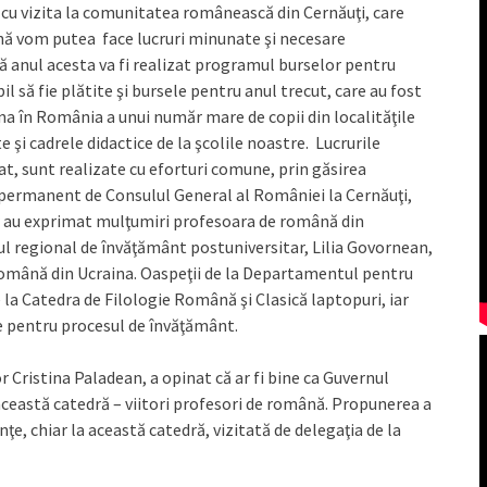
 cu vizita la comunitatea românească din Cernăuţi, care
nă vom putea face lucruri minunate şi necesare
că anul acesta va fi realizat programul burselor pentru
il să fie plătite şi bursele pentru anul trecut, care au fost
na în România a unui număr mare de copii din localităţile
 şi cadrele didactice de la şcolile noastre. Lucrurile
at, sunt realizate cu eforturi comune, prin găsirea
t permanent de Consulul General al României la Cernăuţi,
r au exprimat mulţumiri profesoara de română din
ul regional de învăţământ postuniversitar, Lilia Govornean,
Română din Ucraina. Oaspeţii de la Departamentul pentru
la Catedra de Filologie Română şi Clasică laptopuri, iar
re pentru procesul de învăţământ.
 Cristina Paladean, a opinat că ar fi bine ca Guvernul
această catedră – viitori profesori de română. Propunerea a
ţe, chiar la această catedră, vizitată de delegaţia de la