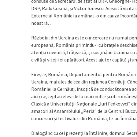
conduse de Secretarul de stat al DRP, Gheorghe-Flo
DRP, Radu Cosma, şi Victor Ionescu. Această vizită u
Externe al României a amânat-o din cauza încordării 
noastră…
Războiul din Ucraina este o încercare nu numai pen
europeană, România primindu-i cu braţele deschise pe
atenţia cuvenită, frăţească, şi susţinând Ucraina c
civilă şi vitejii ei apărători. Acest ajutor capătă ş
Fireşte, România, Departamentul pentru Românii 
Ucraina, mai ales de cea din regiunea Cernăuţi. Când
României la Cernăuţi, însoţită de conducătoarea ace
aici o aşteptau elevi de la mai multe şcoli româneş
Clasică a Universităţii Naţionale „Iuri Fedkovyci” di
amatori ai Ansamblului „Perla” de la Centrul Bucovi
concursuri şi festivaluri din România, le-au înmânat
Dialogând cu cei prezenţi la întâlnire, domnul Secr