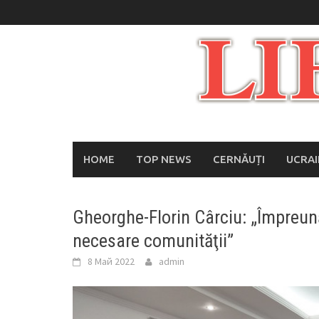
Skip
to
content
HOME
TOP NEWS
CERNĂUȚI
UCRA
Gheorghe-Florin Cârciu: „Împreun
necesare comunităţii”
8 Май 2022
admin