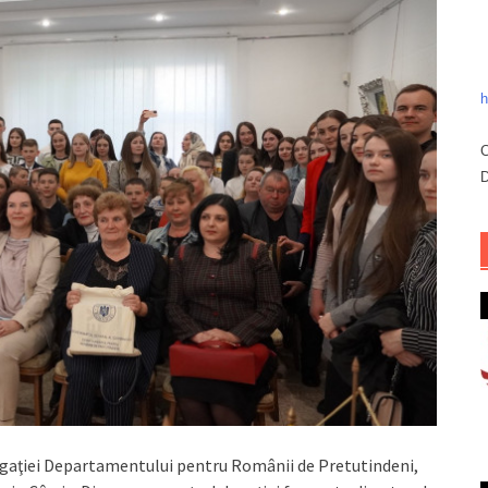
h
C
D
elegaţiei Departamentului pentru Românii de Pretutindeni,