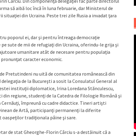
rin Cârciu. Din componenţa delegaţiei fac parte directorul
rma să aibă loc încă în luna februarie, dar Ministerul de
situaţiei din Ucraina. Peste trei zile Rusia a invadat ţara
tru poporul ei, dar şi pentru întreaga democraţie
 sute de mii de refugiaţi din Ucraina, oferindu-le grija şi
u ajutoare umanitare atât de necesare pentru populaţia
i un pronunţat caracter economic.
de Pretutindeni nu uită de comunitatea românească din
 delegaţia de la Bucureşti a sosit la Consulatul General al
stei instituţii diplomatice, Irina Loredana Stănculescu,
ti din regiune, studenţi de la Catedra de Filologie Română şi
n Cernăuţi, împreună cu cadre didactice. Tineri artişti
nean de Artă, participanţi permanenţi la diferite
 oaspeţilor tradiţionala pâine şi sare.
etar de stat Gheorghe-Florin Cârciu s-a destăinuit că a