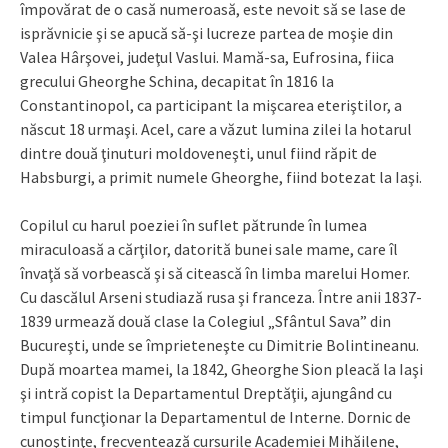
împovărat de o casă numeroasă, este nevoit să se lase de
isprăvnicie şi se apucă să-şi lucreze partea de moşie din
Valea Hârşovei, judeţul Vaslui. Mamă-sa, Eufrosina, fiica
grecului Gheorghe Schina, decapitat în 1816 la
Constantinopol, ca participant la mişcarea eteriştilor, a
născut 18 urmaşi. Acel, care a văzut lumina zilei la hotarul
dintre două ţinuturi moldoveneşti, unul fiind răpit de
Habsburgi, a primit numele Gheorghe, fiind botezat la Iaşi.
Copilul cu harul poeziei în suflet pătrunde în lumea
miraculoasă a cărţilor, datorită bunei sale mame, care îl
învaţă să vorbească şi să citească în limba marelui Homer.
Cu dascălul Arseni studiază rusa şi franceza. Între anii 1837-
1839 urmează două clase la Colegiul „Sfântul Sava” din
Bucureşti, unde se împrieteneşte cu Dimitrie Bolintineanu.
După moartea mamei, la 1842, Gheorghe Sion pleacă la Iaşi
şi intră copist la Departamentul Dreptăţii, ajungând cu
timpul funcţionar la Departamentul de Interne. Dornic de
cunoştinţe, frecventează cursurile Academiei Mihăilene,