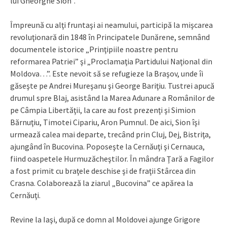
lui Gheorghe Sion”.
Împreună cu alţi fruntaşi ai neamului, participă la mişcarea
revoluţionară din 1848 în Principatele Dunărene, semnând
documentele istorice „Prinţipiile noastre pentru
reformarea Patriei” şi „Proclamaţia Partidului Naţional din
Moldova…”. Este nevoit să se refugieze la Braşov, unde îi
găseşte pe Andrei Mureşanu şi George Bariţiu. Tustrei apucă
drumul spre Blaj, asistând la Marea Adunare a Românilor de
pe Câmpia Libertăţii, la care au fost prezenţi şi Simion
Bărnuţiu, Timotei Cipariu, Aron Pumnul. De aici, Sion îşi
urmează calea mai departe, trecând prin Cluj, Dej, Bistriţa,
ajungând în Bucovina. Poposeşte la Cernăuţi şi Cernauca,
fiind oaspetele Hurmuzăcheştilor. În mândra Ţară a Fagilor
a fost primit cu braţele deschise şi de fraţii Stârcea din
Crasna. Colaborează la ziarul „Bucovina” ce apărea la
Cernăuţi.
Revine la Iaşi, după ce domn al Moldovei ajunge Grigore