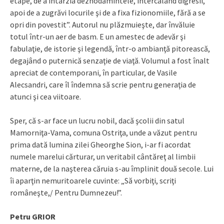
etape, de a întârzia deznodămintele, intercalând digresii,
apoi de a zugrăvi locurile şi de a fixa fizionomiile, fără a se
opri din povestit”. Autorul nu plăzmuieşte, dar învăluie
totul într-un aer de basm. E un amestec de adevăr şi
fabulaţie, de istorie şi legendă, într-o ambianţă pitorească,
degajând o puternică senzaţie de viaţă. Volumul a fost înalt
apreciat de contemporani, în particular, de Vasile
Alecsandri, care îl îndemna să scrie pentru generaţia de
atunci şi cea viitoare.
Sper, că s-ar face un lucru nobil, dacă şcolii din satul
Mamorniţa-Vama, comuna Ostriţa, unde a văzut pentru
prima dată lumina zilei Gheorghe Sion, i-ar fi acordat
numele marelui cărturar, un veritabil cântăreţ al limbii
materne, de la naşterea căruia s-au împlinit două secole. Lui
îi aparţin nemuritoarele cuvinte: „Să vorbiţi, scriţi
româneşte,/ Pentru Dumnezeu!”.
Petru GRIOR