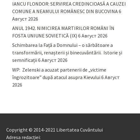
IANCU FLONDOR: SERVIREA CREDINCIOASĂ A CAUZEI
COMUNE A NEAMULUI ROMÂNESC DIN BUCOVINA
6
Август 2026
ANUL 1942. NIMICIREA MARTIRILOR ROMÂNI ÎN
FOSTA UNIUNE SOVIETICĂ (IX)
6 Август 2026
Schimbarea la Față a Domnului – o sărbătoare a
transformării, renașterii și binecuvântării. Istorie și
semnificații
6 Август 2026
WP: Zelenski a acuzat partenerii de „victime
îngrozitoare” după atacul asupra Kievului
6 Август
2026
Copyright © 2014-2021 Libertatea Cuvântului
Adresa redacției: