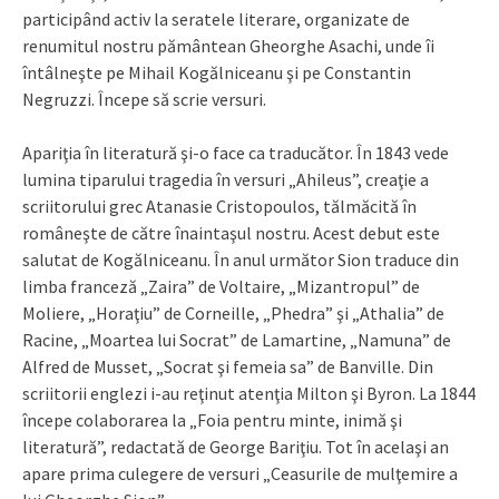
participând activ la seratele literare, organizate de
renumitul nostru pământean Gheorghe Asachi, unde îi
întâlneşte pe Mihail Kogălniceanu şi pe Constantin
Negruzzi. Începe să scrie versuri.
Apariţia în literatură şi-o face ca traducător. În 1843 vede
lumina tiparului tragedia în versuri „Ahileus”, creaţie a
scriitorului grec Atanasie Cristopoulos, tălmăcită în
româneşte de către înaintaşul nostru. Acest debut este
salutat de Kogălniceanu. În anul următor Sion traduce din
limba franceză „Zaira” de Voltaire, „Mizantropul” de
Moliere, „Horaţiu” de Corneille, „Phedra” şi „Athalia” de
Racine, „Moartea lui Socrat” de Lamartine, „Namuna” de
Alfred de Musset, „Socrat şi femeia sa” de Banville. Din
scriitorii englezi i-au reţinut atenţia Milton şi Byron. La 1844
începe colaborarea la „Foia pentru minte, inimă şi
literatură”, redactată de George Bariţiu. Tot în acelaşi an
apare prima culegere de versuri „Ceasurile de mulţemire a