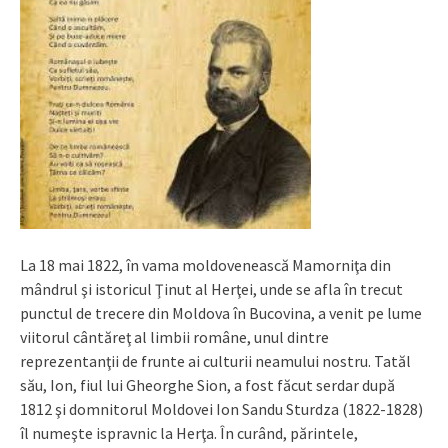
La 18 mai 1822, în vama moldovenească Mamorniţa din
mândrul şi istoricul Ţinut al Herţei, unde se afla în trecut
punctul de trecere din Moldova în Bucovina, a venit pe lume
viitorul cântăreţ al limbii române, unul dintre
reprezentanţii de frunte ai culturii neamului nostru. Tatăl
său, Ion, fiul lui Gheorghe Sion, a fost făcut serdar după
1812 şi domnitorul Moldovei Ion Sandu Sturdza (1822-1828)
îl numeşte ispravnic la Herţa. În curând, părintele,