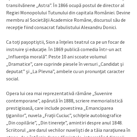
transilvănene „Astra”. În 1866 ocupă postul de director al
Regiei Monopolului Tutunului din capitala României. Devine
membru al Societăţii Academice Române, discursul său de
recepţie fiind consacrat fabulistului Alexandru Donici.
Ca toţi paşoptiştii, Sion a înţeles teatrul ca pe un focar de
instruire şi educaţie. În 1869 publică comedia într-un act
„Influenţia morală”. Peste 10 ani scoate volumul
„Dramatice”, care cuprinde piesele în versuri „Candidat şi
deputat” şi „La Plevna”, ambele cu un pronunţat caracter
social.
Opera lui cea mai reprezentativă rămâne „Suvenire
contemporane”, apărută în 1888, scriere memorialistică
prestigioasă, care include povestirea „Emanciparea
ţiganilor”, nuvela „Fraţii Cuciuc”, schiţele autobiografice
„Din copilărie”, „Din tinereţe”, amintiri despre anul 1848.
Scriitorul „are darul vechilor nuvelişti de a tăia naraţiunea în