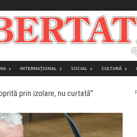
INA
INTERNAŢIONAL
SOCIAL
CULTURĂ
rită prin izolare, nu curtată”
P