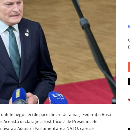
h
C
D
tualele negocieri de pace dintre Ucraina și Federația Rusă
e. Această declarație a fost făcută de Președintele
rimăvară a Adunării Parlamentare a NATO, care se