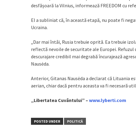
desfășoară la Vilnius, informează FREEDОМ cu refer
El a subliniat că, în această etapă, nu poate fi nega
Ucraina.
„Dar mai întâi, Rusia trebuie oprită. Ea trebuie izo
reflectă nevoile de securitate ale Europei. Refuzul de
descurajare credibil mai degrabă încurajează agreso
Nausėda.
Anterior, Gitanas Nausėda a declarat că Lituania es
aerian, chiar dacă pentru aceasta va fi necesară ut
„Libertatea Cuvântului” –
www.lyberti.com
POSTED UNDER
POLITICĂ