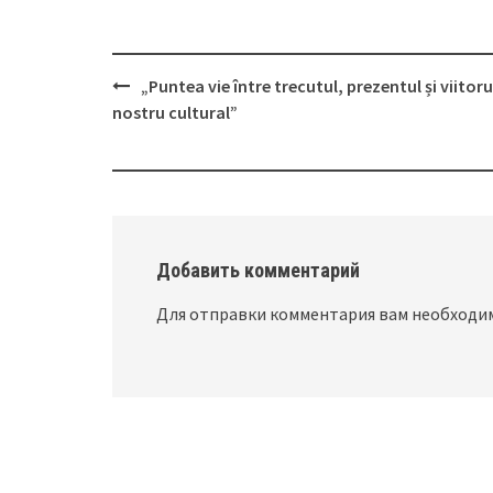
„Puntea vie între trecutul, prezentul și viitoru
Post
nostru cultural”
navigation
Добавить комментарий
Для отправки комментария вам необход