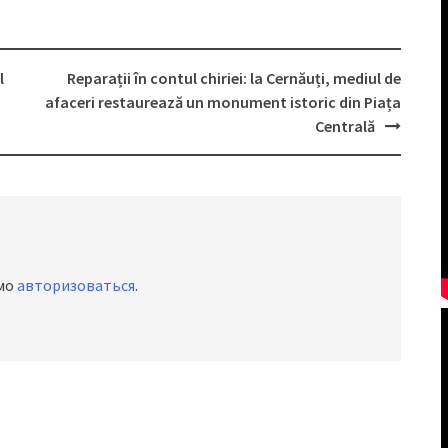
l
Reparații în contul chiriei: la Cernăuți, mediul de
afaceri restaurează un monument istoric din Piața
Centrală
имо
авторизоваться
.