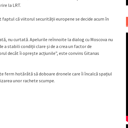
ire la LRT.
t faptul că viitorul securității europene se decide acum în
lată, nu curtată. Apelurile reînnoite la dialog cu Moscova nu
 a stabili condiții clare și de a crea un factor de
rul decât îi oprește acțiunile”, este convins Gitanas
te ferm hotărâtă să doboare dronele care îi încalcă spațiul
ilizarea unor rachete scumpe.