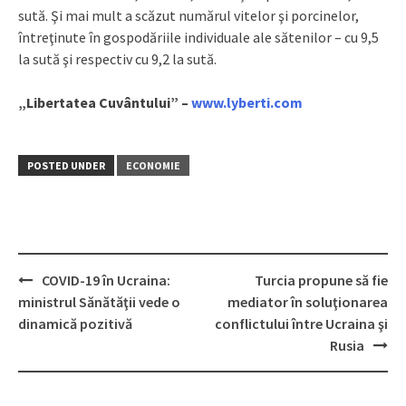
sută. Şi mai mult a scăzut numărul vitelor şi porcinelor,
întreţinute în gospodăriile individuale ale sătenilor – cu 9,5
la sută şi respectiv cu 9,2 la sută.
„Libertatea Cuvântului” –
www.lyberti.com
POSTED UNDER
ECONOMIE
COVID-19 în Ucraina:
Turcia propune să fie
Post
ministrul Sănătăţii vede o
mediator în soluţionarea
navigation
dinamică pozitivă
conflictului între Ucraina şi
Rusia