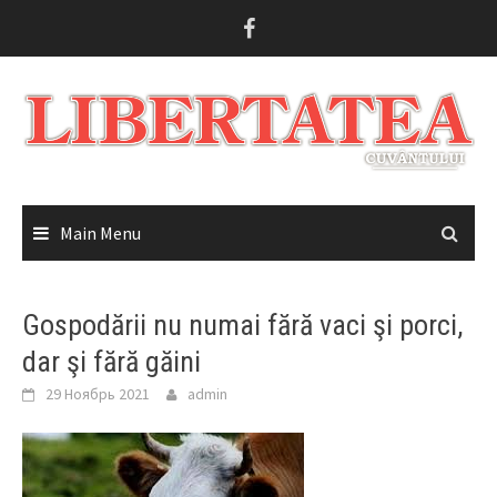
Skip
to
content
Main Menu
Gospodării nu numai fără vaci şi porci,
dar şi fără găini
29 Ноябрь 2021
admin