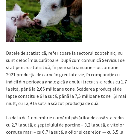
Datele de statistică, referitoare la sectorul zootehnic, nu
sunt deloc îmbucurătoare. După cum comunică Serviciul de
stat pentru statistică, în perioada ianuarie – octombrie
2021 producţia de carne în greutate vie, în comparaţie cu
indicii din perioada analogică a anului trecut s-a redus cu 1,7
la sită, până la 2,66 milioane tone. Scăderea producţiei de
lapte constituie 6 la sută, până la 7,5 milioane tone. Şi mai
mult, cu 13,9 la sută a scăzut producţia de ouă.
La data de 1 noiembrie numărul păsărilor de casă s-a redus
cu 2,7 la sută, a şeptelului de porcine – 3,2 la sută, a vitelor
cornute mari – cu 6,7 la sută, a oilor şi caprelor — cu 5,5 la