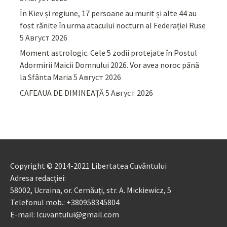
În Kiev și regiune, 17 persoane au murit și alte 44 au
fost rănite în urma atacului nocturn al Federației Ruse
5 Август 2026
Moment astrologic. Cele 5 zodii protejate în Postul
Adormirii Maicii Domnului 2026. Vor avea noroc până
la Sfânta Maria
5 Август 2026
CAFEAUA DE DIMINEAȚĂ
5 Август 2026
Copyright © 2014-2021 Libertatea Cuvântului
Adresa redacției:
58002, Ucraina, or. Cernăuți, str. A. Mickiewicz, 5
Telefonul mob.: +380958345804
E-mail: lcuvantului@gmail.com