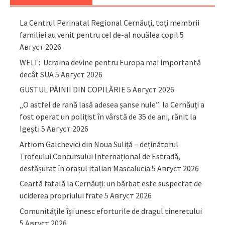
La Centrul Perinatal Regional Cernăuți, toți membrii
familiei au venit pentru cel de-al nouălea copil
5
Август 2026
WELT: Ucraina devine pentru Europa mai importantă
decât SUA
5 Август 2026
GUSTUL PÂINII DIN COPILĂRIE
5 Август 2026
„O astfel de rană lasă adesea șanse nule”: la Cernăuți a
fost operat un polițist în vârstă de 35 de ani, rănit la
Igești
5 Август 2026
Artiom Galchevici din Noua Suliță – deținătorul
Trofeului Concursului Internațional de Estradă,
desfășurat în orașul italian Mascalucia
5 Август 2026
Ceartă fatală la Cernăuți: un bărbat este suspectat de
uciderea propriului frate
5 Август 2026
Comunitățile își unesc eforturile de dragul tineretului
5 Август 2026