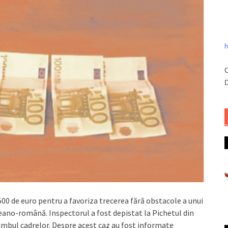
h
C
D
500 de euro pentru a favoriza trecerea fără obstacole a unui
neano-română. Inspectorul a fost depistat la Pichetul din
chimbul cadrelor. Despre acest caz au fost informate