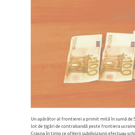
Un apărător al frontierei a primit mită în sumă de 
lot de țigări de contrabandă peste frontiera ucrai
Crasna în timp ce ofițerii subdiviziunii efectuau s