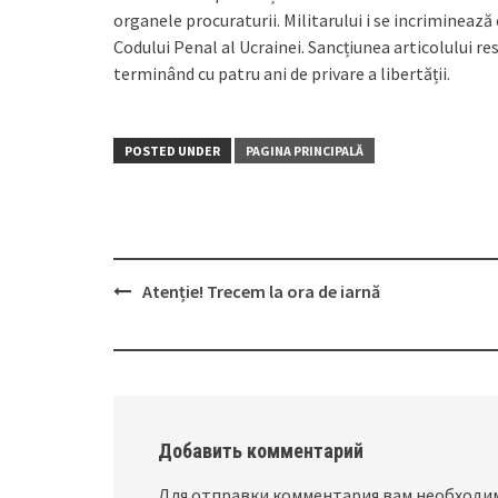
organele procuraturii. Militarului i se incriminează
Codului Penal al Ucrainei. Sancțiunea articolului 
terminând cu patru ani de privare a libertății.
POSTED UNDER
PAGINA PRINCIPALĂ
Atenție! Trecem la ora de iarnă
Post
navigation
Добавить комментарий
Для отправки комментария вам необход