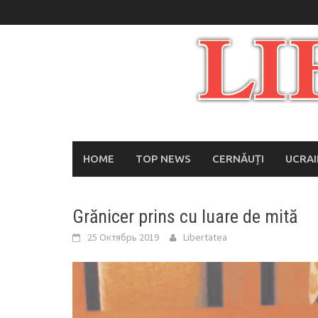
Skip
to
content
HOME
TOP NEWS
CERNĂUȚI
UCRA
Grănicer prins cu luare de mită
25 Октябрь 2019
Libertatea