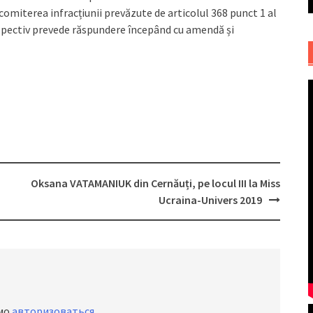
 comiterea infracțiunii prevăzute de articolul 368 punct 1 al
respectiv prevede răspundere începând cu amendă și
Oksana VATAMANIUK din Cernăuți, pe locul III la Miss
Ucraina-Univers 2019
имо
авторизоваться
.